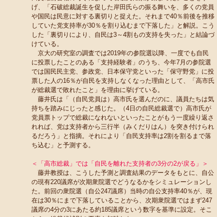
げ、「石破総裁誕生を促した岸田氏らの振る舞いを、多くの党員
や国民は民意に対する裏切りと捉えた。それまで40％前後を推移
していた党支持率が30％を割り込むまで下落した」と解説。こう
した「裏切りにより、自民は3～4割もの支持を失った」と結論づ
けている。
京大の研究室の調査では2019年の参院選以降、一度でも自民
に投票したことのある「支持経験者」のうち、今年7月の参院選
では国民民主党、参政党、日本保守党といった「保守野党」に投
票した人の16％が自民を支持しなくなった理由として、「高市氏
が総裁選で敗れたこと」を理由に挙げている。
藤井氏は「（自民党員は）高市氏を選んだのに、議員たちは気
持ちを踏みにじったと感じた。（4日の自民総裁選で）高市氏が
党員票トップで総裁になれないといったことがもう一度繰り返さ
れれば、党は支持者から三行半（みくだりはん）を突き付けられ
るだろう」と指摘。それにより「自民支持率は2割を割るまで落
ち込む」と予測する。
＜「高市総裁」では「自民を離れた支持者の3分の2が戻る」＞
藤井教授は、こうした予測と調査結果のデータをもとに、自公
の現有220議席が次期衆院選でどうなるかをシミュレーションし
た。前回の衆院選（自公247議席）当時の自公支持率40％が、現
在は30％にまで下落していることから、次期衆院選ではまず247
議席の4分の3にあたる約185議席という数字を基準に設定。そこ