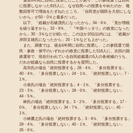
過去6年間に自民に投票したことがあり、この参院選では自民
に投票しなかった915人に、なぜ自民への投票をやめたのか、複
数回答可で理由をたずねたところ、「自民党が国民を大切にしな
いから」が50・0％と最多だった。
以下、「総裁が石破茂氏になったから」34・6％、「党が増税
を繰り返すから」33・9％、「『中国ベッタリ』の政党になった
から」30・3％などが続いた。このほか10位以内には、「総裁が
岸田文雄氏になったから」20・1％なども上がった。
また、調査では、過去6年間に自民に投票し、この参院選で国
民・参政・保守のいずれかの政党に投票した518人に、次回の国
政選挙で、現在行われている自民総裁選の5人の各候補のうち、
だれが総裁なら自民に投票するかを質問した。
高市氏の場合「絶対投票する」28・4％、「多分投票する」
40・4％、「多分投票しない」24・1％、「絶対投票しない」7・
1％。
小泉氏の場合「絶対投票する」4・1％、「多分投票する」
23・3％、「多分投票しない」28・0％、「絶対投票しない」
44・5％。
林氏の場合「絶対投票する」3・2％、「多分投票する」17・
0％、「多分投票しない」34・7％、「絶対投票しない」45・
1％。
小林鷹之氏の場合「絶対投票する」3・9％、「多分投票する」
29・4％、「多分投票しない」40・1％、「絶対投票しない」
26・6％。