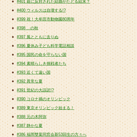
#401 親に反対された結婚がたどる結末？
#400 ウィルスは自壊する!?
#399 祝！大牟田市動物園80周年
#398 ...の秋
#397 風とともに去りぬ
#396 夏休み子ども科学電話相談
#395 国民の命を守らない国
#394 素晴らしき挑戦者たち
#393 近くて遠い国
#392 異常な夏
#391 世紀の大誤訳!?
#390 コロナ禍のオリンピック
#389 東京オリンピック始まる！
#388 元の木阿弥
#387 静かな夏
#386 福岡雙葉同窓会新53回生の方々へ