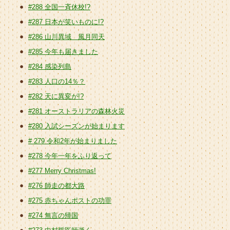
#288 全国一斉休校!?
#287 日本が笑いものに!?
#286 山川異域 風月同天
#285 今年も届きました
#284 感染列島
#283 人口の14％？
#282 天に異変が!?
#281 オーストラリアの森林火災
#280 入試シーズンが始まります
# 279 令和2年が始まりました
#278 今年一年をふり返って
#277 Merry Christmas!
#276 師走の都大路
#275 赤ちゃんポストの功罪
#274 無言の帰国