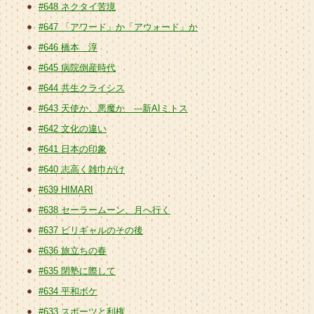
#648 ネクタイ苦境
#647 「アワード」か「アウォード」か
#646 橋本 淳
#645 病院倒産時代
#644 共生クライシス
#643 天使か、悪魔か ---新AIミトス
#642 文化の違い
#641 日本の印象
#640 志高く雑巾がけ
#639 HIMARI
#638 セーラームーン、月へ行く
#637 ビリギャルのその後
#636 旅立ちの春
#635 閉塾に際して
#634 平和ボケ
#633 スポーツと利権