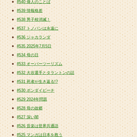
#540 偉人のことば
#539 情報格差
#538 男子校消滅！
#537 トノバンは永遠に
#536 ジャカランダ
#535 2025年7月5日
#534 母の日
#533 オーバーツーリズム
#532 大谷選手とタラントンの話
#531 死者が生き返る!?
#530 ボンダイビーチ
#529 2024年問題
#528 母の故郷
#527 深い闇
#526 音楽は世界共通語
#525 マンガは日本を救う