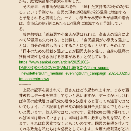
から、総裁候補別の要素を加味した。
その結果、高市氏が総裁の場合、「離れた支持者の3分の2が戻
る」という予測から、自民の現有196議席が226議席に増加する
と予想されると説明した。一方、小泉氏か林芳正氏が総裁の場合
は、高市氏の約7割にあたる164議席に激減すると予測してい
る。
藤井教授は「総裁選で小泉氏が選ばれれば、高市氏の場合に比
べて62議席も失われる」と指摘し、「自民議員が小泉氏を選ぶこ
とは、自分の議席も危うくすることになる」と話す。その上で
「日本のための総裁を選ぶことが国民支持を促し、自身の議席の
獲得可能性を引きあげる効果がある」と促している。
https://www.sankei.com/article/20251002-
DMP3FQK6FNGCVEGFW5JTU6QCQY/?utm_source
=newsletter&utm_medium=evening&utm_campaign=20251002&u
tm_content=news
----------
上記の記事を読まれて、皆さんはどう思われますか。まさか藤
井教授はデータを捏造してないと思いますが、データが正しけれ
ば今回の総裁選は自民党の運命を決定すると言っても過言ではな
いでしょう。この記事を自民党の国会議員全員に読んでもらいた
いと思います。他人事ではないのです。党利党略に明け暮れてい
れば国民は離れていきます。国民は本当に必要な政党を望んでい
ます。それは自民党でなくともよいのです。国民の希望を叶えて
くれる政党を私たちは今必要としています。今度の総裁選がどの