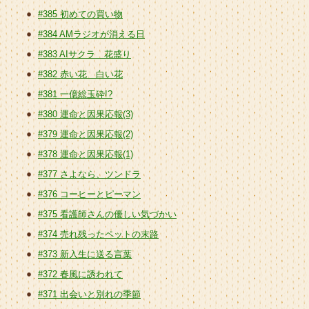
#385 初めての買い物
#384 AMラジオが消える日
#383 AIサクラ 花盛り
#382 赤い花 白い花
#381 一億総玉砕!?
#380 運命と因果応報(3)
#379 運命と因果応報(2)
#378 運命と因果応報(1)
#377 さよなら、ツンドラ
#376 コーヒーとピーマン
#375 看護師さんの優しい気づかい
#374 売れ残ったペットの末路
#373 新入生に送る言葉
#372 春風に誘われて
#371 出会いと別れの季節