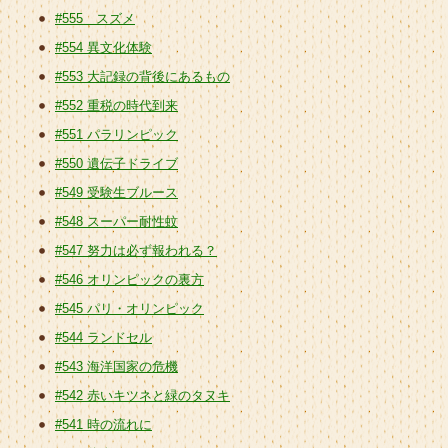
#555 スズメ
#554 異文化体験
#553 大記録の背後にあるもの
#552 重税の時代到来
#551 パラリンピック
#550 遺伝子ドライブ
#549 受験生ブルース
#548 スーパー耐性蚊
#547 努力は必ず報われる？
#546 オリンピックの裏方
#545 パリ・オリンピック
#544 ランドセル
#543 海洋国家の危機
#542 赤いキツネと緑のタヌキ
#541 時の流れに