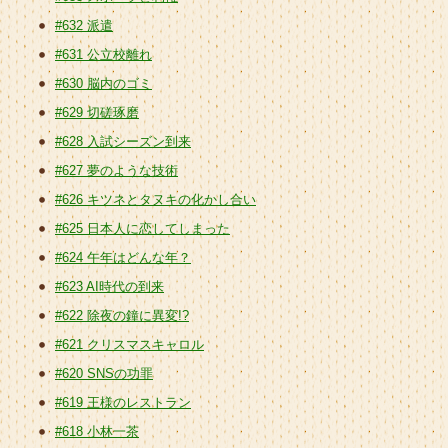
#632 派遣
#631 公立校離れ
#630 脳内のゴミ
#629 切磋琢磨
#628 入試シーズン到来
#627 夢のような技術
#626 キツネとタヌキの化かし合い
#625 日本人に恋してしまった
#624 午年はどんな年？
#623 AI時代の到来
#622 除夜の鐘に異変!?
#621 クリスマスキャロル
#620 SNSの功罪
#619 王様のレストラン
#618 小林一茶