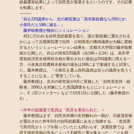
総裁選挙結果によって自民党が衰退するというのです。その記事
を転載します。
----------
『自公220議席から、次の衆院選は「高市新総裁なら250だが、
小泉氏だと188に減る」』
藤井聡教授が独自にシミュレーション
4日に行われる自民党総裁選を巡り、誰が新総裁に選出される
かによって次期衆院選で自民・公明両党の獲得議席が大幅に変動
するというシミュ―レーション結果を、京都大大学院の藤井聡教
授が公開した。自公の現有220議席（自196＋公24）は、高市早
苗前経済安全保障担当相が選出された場合は250議席に増える一
方、小泉進次郎農林水産相の場合は188にまで激減すると試算し
た。藤井教授は、「小泉氏を選ぶ自民議員は自らの議席を危うく
することになる」と“警告”している。
藤井教授は、京大の研究室が9月に実施した「自民党支持・経
験者」2000人を対象にした意識調査をもとにシミュレーショ
ン。X（旧ツイッター）などで10月1日に公開した（藤井教授の
X）。
＜昨年の総裁選で党員は「民意を裏切られた」＞
藤井教授はまず、自民支持層の支持離れの一因が、石破茂首相
が選出された昨年9月の自民総裁選にあると指摘する。「党員票
で高市氏がトップを取っていたにも関わらず、決選投票では、岸
田文雄前首相の号令によって石破氏に票が集まった」ことを挙