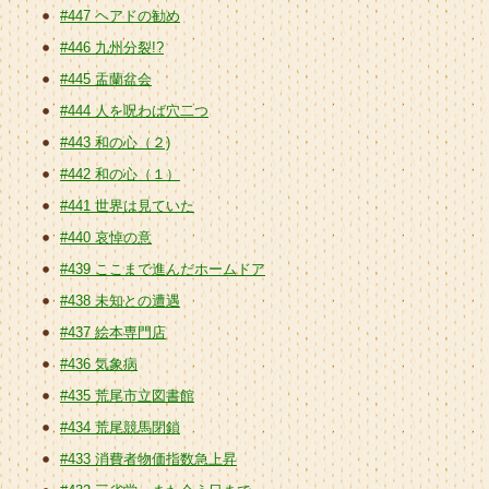
#447 ヘアドの勧め
#446 九州分裂!?
#445 盂蘭盆会
#444 人を呪わば穴二つ
#443 和の心（２)
#442 和の心（１）
#441 世界は見ていた
#440 哀悼の意
#439 ここまで進んだホームドア
#438 未知との遭遇
#437 絵本専門店
#436 気象病
#435 荒尾市立図書館
#434 荒尾競馬閉鎖
#433 消費者物価指数急上昇