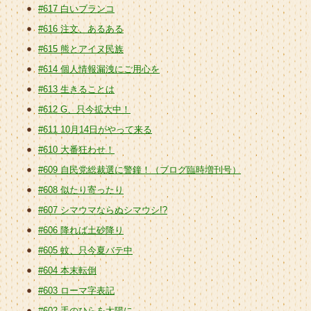
#617 白いブランコ
#616 注文、あるある
#615 熊とアイヌ民族
#614 個人情報漏洩にご用心を
#613 生きることは
#612 G、只今拡大中！
#611 10月14日がやって来る
#610 大番狂わせ！
#609 自民党総裁選に警鐘！（ブログ臨時増刊号）
#608 似たり寄ったり
#607 シマウマならぬシマウシ!?
#606 降れば土砂降り
#605 蚊、只今夏バテ中
#604 本末転倒
#603 ローマ字表記
#602 手のひらを太陽に