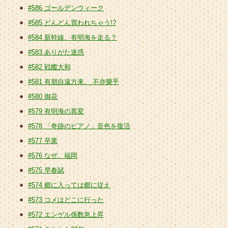
#586 ゴールデンウィーク
#585 どんどん買われちゃう!?
#584 新幹線、有明海を走る？
#583 ありがた迷惑
#582 戦艦大和
#581 有朋自遠方来、 不亦樂乎
#580 御花
#579 有明海の異変
#578 「奇跡のピアノ」音色を復活
#577 卒業
#576 なぜ、福岡
#575 早春賦
#574 郷に入っては郷に従え
#573 コメはどこに行った
#572 エンゲル係数急上昇