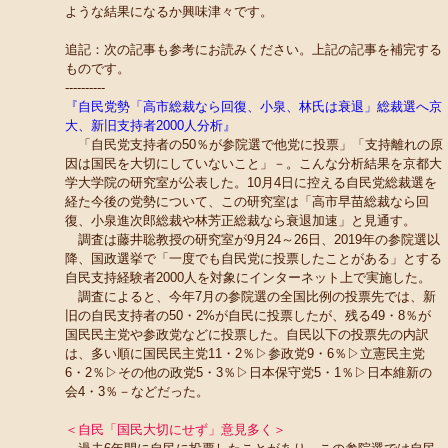
ような結果になるか興味津々です。
追記：次の記事も参考にお読みください。上記の記事を補完する
ものです。
----------
『自民党勢「高市総裁なら回復、小泉、林氏は衰退」総裁選へ京
大、新旧支持者2000人分析』
「自民党支持者の50％が参院選で他党に投票」「支持離れの原
因は国民を大切にしていないこと」－。こんな分析結果を京都大
学大学院の研究室が公表した。10月4日に控える自民党総裁選を
経た今後の党勢について、この研究室は「高市早苗総裁なら回
復、小泉進次郎総裁や林芳正総裁なら衰退加速」と見通す。
調査は藤井聡教授の研究室が9月24～26日、2019年の参院選以
降、国政選挙で「一度でも自民党に投票したことがある」とする
自民支持経験者2000人を対象にインターネット上で実施した。
調査によると、今年7月の参院選の全国比例の投票先では、新
旧の自民支持者の50・2%が自民に投票したが、残る49・8％が
国民民主党や参政党などに投票した。自民以下の投票先の内訳
は、多い順に国民民主党11・2％▷参政党9・6％▷立憲民主党
6・2％▷その他の政党5・3％▷日本保守党5・1％▷日本維新の
会4・3％－などだった。
＜自民「国民大切にせず」意見多く＞