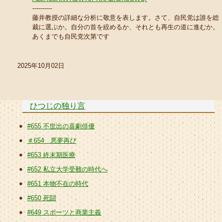
----------
藤井教授の詳細な分析に敬意を表します。さて、自民党は誰を総
裁に選ぶか。自分の首を絞めるか、それとも再生の道に進むか。
あくまでも自民党次第です
2025年10月02日
ひつじの独り言
#655 不世出の喜劇俳優
＃654 悪夢再び
#653 終末期医療
#652 私立大学受難の時代へ
#651 本物不在の時代
#650 死闘
#649 スポーツと商業主義