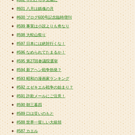
#601 八月は鎮魂の月
#600 ブログ600号記念臨時増刊
#599 事実は小説よりも奇なり
#598 大蛇山祭り
#597 日本には絶対行くな！
#596 なめられてたまるか！
#595 第27回参議院選挙
#594 新アヘン戦争勃発？
#593 昭和の漫画家ランキング
#592 エゼキエル戦争の始まり？
#591 詐欺メールにご注意！
#590 朝三暮四
#589 口は災いのもと
#588 世界一貧しい大統領
#587 カエル