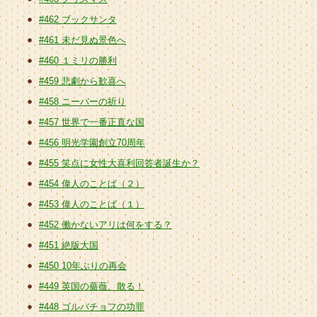
#462 ブックサンタ
#461 未だ見ぬ景色へ
#460 １ミリの勝利
#459 悲劇から歓喜へ
#458 ニーバーの祈り
#457 世界で一番正直な国
#456 明光学園創立70周年
#455 笑点に女性大喜利回答者誕生か？
#454 偉人のことば（２）
#453 偉人のことば（１）
#452 働かないアリは何をする？
#451 絶版大国
#450 10年ぶりの再会
#449 英国の薔薇、散る！
#448 ゴルバチョフの功罪