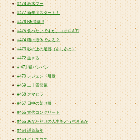
#478 高木ブー
#477 新年度スタート！
#476 B5消滅!!!
#475 食べたいですか、コオロギ!?
#474 猫は液体である？
#473 砂の上の足跡（あしあと）
#472 生きる
# 471 猫バンバン
#470 レジェンド引退
#469 二十四節気
#468 クマヒラ
#467 日中の架け橋
#466 古代コンクリート
#465 あなただけの人生をどう生きるか
#464 謹賀新年
#463 クリスマス