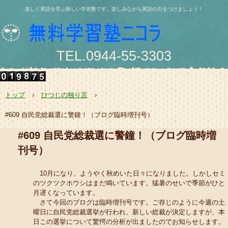
楽しく英語を学ぶ新しい学習塾です。楽しみながら英語の力をつけましょう！
TEL.0944-55-3303
〒836-0844 大牟田市浄真町114番地 浄真ビル202号
e-mail:nishio@jukunicolas.net
トップ
›
ひつじの独り言
›
#609 自民党総裁選に警鐘！（ブログ臨時増刊号）
#609 自民党総裁選に警鐘！（ブログ臨時増
刊号）
10月になり、ようやく秋めいた日々になりました。しかしセミ
のツクツクホウシはまだ鳴いています。猛暑のせいで季節がひと
月遅くなっています。
さて今回のブログは臨時増刊号です。ご存じのように今週の土
曜日に自民党総裁選挙が行われ、新しい総裁が決定しますが、本
日この選挙について驚愕の分析が出ましたのでお知らせします。