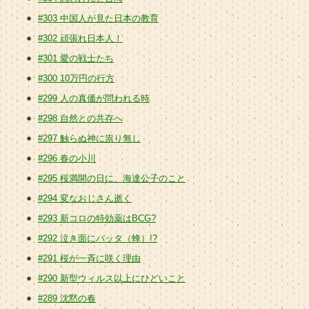
#303 中国人が見た日本の教育
#302 頑張れ日本人！
#301 愛の戦士たち
#300 10万円の行方
#299 人の真価が問われる時
#298 自然との共存へ
#297 触らぬ神に祟り無し
#296 春の小川
#295 桜満開の日に、海達公子のこと
#294 変なおじさん逝く
#293 新コロの特効薬はBCG?
#292 泣き面にバッタ（蜂）!?
#291 桜が一斉に咲く理由
#290 新型ウィルス以上にひどいこと
#289 沈黙の春