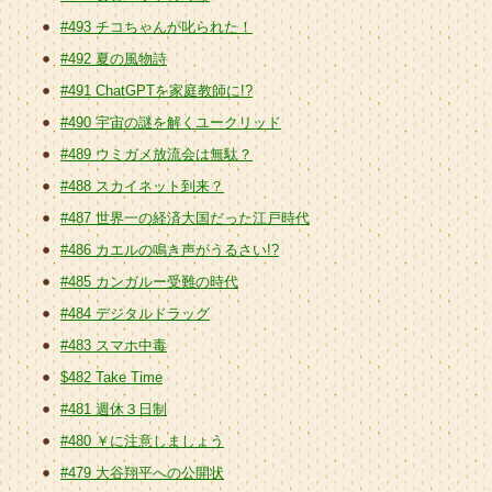
#493 チコちゃんが叱られた！
#492 夏の風物詩
#491 ChatGPTを家庭教師に!?
#490 宇宙の謎を解くユークリッド
#489 ウミガメ放流会は無駄？
#488 スカイネット到来？
#487 世界一の経済大国だった江戸時代
#486 カエルの鳴き声がうるさい!?
#485 カンガルー受難の時代
#484 デジタルドラッグ
#483 スマホ中毒
$482 Take Time
#481 週休３日制
#480 ￥に注意しましょう
#479 大谷翔平への公開状