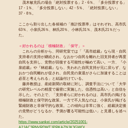
茂木敏充氏の場合「絶対投票する」2・6％、「多分投票する」
17・1％、「多分投票しない」42・5％、「絶対投票しない」
37・8％。
ここから割り出した各候補の「推計投票率」はそれぞれ、高市氏
63％、小泉氏26％、林氏20％、小林氏31％、茂木氏21％だっ
た。
＜好かれるのは「積極財政」「保守」＞
これらの分析から、同研究室では「『高市総裁』なら現・自民
支持者の支持が継続され、なおかつ自民を離れた旧支持者が再度
自民を支持し、党勢が回復する可能性が極めて高い。一方、『小
泉総裁』や『林総裁』なら、失われた自民支持が元に戻らず、な
おかつ自民離れが促され、自民党の衰退がさらに加速することは
必至と考えられる」と結論付けている。
藤井教授は、産経新聞の取材に対し、調査手法について「大学
の研究レベルの精度で厳密に実施した。信憑性は高い」と自信を
示した。その上で、「支持者らに好かれるのは、高市氏の掲げる
積極財政と保守的な政策。一方で不人気なのは、小泉氏が掲げる
緊縮財政と非保守的な政策。この傾向は非常に強く、総裁決定後
の党勢がどうなるか、予測が覆る可能性は低い」と見通しを述べ
た。
https://www.sankei.com/article/20251001-
A2JAC3RNVRDWTJPRKAZNJK3GWQ/