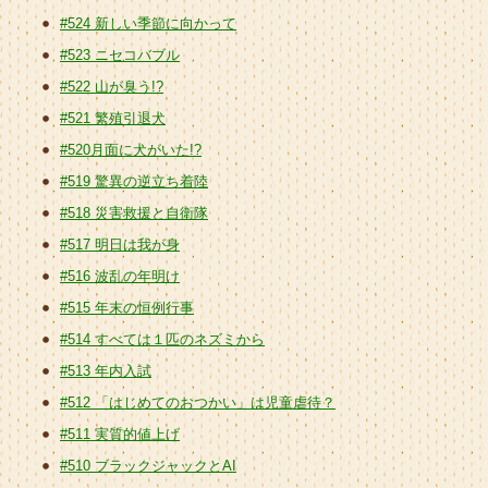
#524 新しい季節に向かって
#523 ニセコバブル
#522 山が臭う!?
#521 繁殖引退犬
#520月面に犬がいた!?
#519 驚異の逆立ち着陸
#518 災害救援と自衛隊
#517 明日は我が身
#516 波乱の年明け
#515 年末の恒例行事
#514 すべては１匹のネズミから
#513 年内入試
#512 「はじめてのおつかい」は児童虐待？
#511 実質的値上げ
#510 ブラックジャックとAI