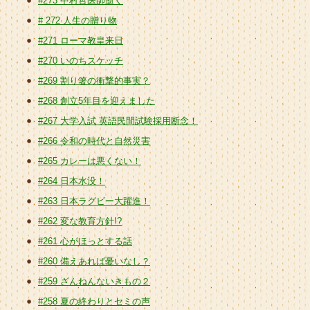
#273 中村哲医師逝く
# 272 人生の贈り物
#271 ローマ教皇来日
#270 いのちスケッチ
#269 割り箸の衝撃的事実？
#268 創立5年目を迎えました
#267 大学入試 英語民間試験採用断念！
#266 令和の時代と自然災害
#265 カレーは悪くない！
#264 日本水没！
#263 日本ラグビー大躍進！
#262 変な教育方針!?
#261 心がほっとする話
#260 備えあれば憂いなし？
#259 ざんねんないきもの２
#258 夏の終わりとセミの声