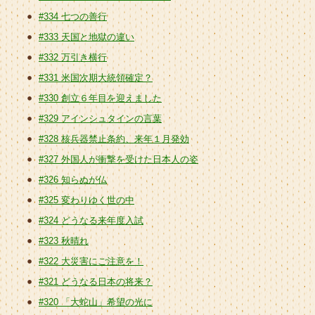
#334 七つの善行
#333 天国と地獄の違い
#332 万引き横行
#331 米国次期大統領確定？
#330 創立６年目を迎えました
#329 アインシュタインの言葉
#328 核兵器禁止条約、来年１月発効
#327 外国人が衝撃を受けた日本人の姿
#326 知らぬが仏
#325 変わりゆく世の中
#324 どうなる来年度入試
#323 秋晴れ
#322 大災害にご注意を！
#321 どうなる日本の将来？
#320 「大蛇山」希望の光に