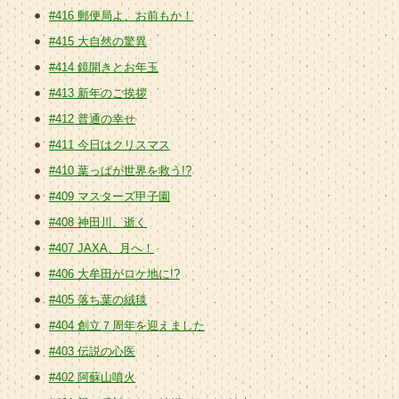
#416 郵便局よ、お前もか！
#415 大自然の驚異
#414 鏡開きとお年玉
#413 新年のご挨拶
#412 普通の幸せ
#411 今日はクリスマス
#410 葉っぱが世界を救う!?
#409 マスターズ甲子園
#408 神田川、逝く
#407 JAXA、月へ！
#406 大牟田がロケ地に!?
#405 落ち葉の絨毯
#404 創立７周年を迎えました
#403 伝説の心医
#402 阿蘇山噴火