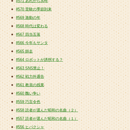
#571 あれから30年
#570 受験の季節到来
#569 激動の年
#568 時代は変わる
#567 四当五落
#566 今年もサンタ
#565 師走
#564 ロボットが誘拐する？
#563 SNS禁止！
#562 戦力外通告
#561 教員の残業
#560 醜い争い
#559 巧言令色
#558 読者が選んだ昭和の名曲（２）
#557 読者が選んだ昭和の名曲（１）
#556 ヒバクシャ