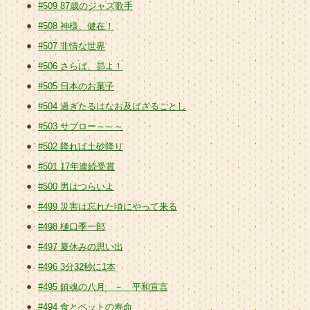
#509 87歳のジャズ歌手
#508 神様、健在！
#507 非情な世界
#506 さらば、昴よ！
#505 日本のお菓子
#504 過ぎたるはなお及ばざるごとし
#503 サブロー～～～
#502 降れば土砂降り
#501 17年連続受賞
#500 男はつらいよ
#499 災害は忘れた頃にやって来る
#498 樋口季一郎
#497 夏休みの思い出
#496 3分32秒に1本
#495 鎮魂の八月 － 平和宣言
#494 食とペットの寿命