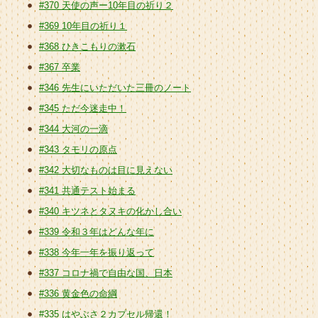
#370 天使の声ー10年目の祈り２
#369 10年目の祈り１
#368 ひきこもりの漱石
#367 卒業
#346 先生にいただいた三冊のノート
#345 ただ今迷走中！
#344 大河の一滴
#343 タモリの原点
#342 大切なものは目に見えない
#341 共通テスト始まる
#340 キツネとタヌキの化かし合い
#339 令和３年はどんな年に
#338 今年一年を振り返って
#337 コロナ禍で自由な国、日本
#336 黄金色の命綱
#335 はやぶさ２カプセル帰還！