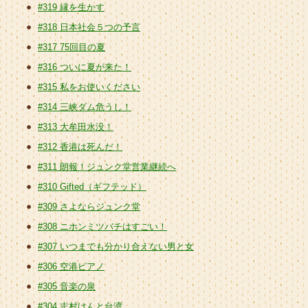
#319 縁を生かす
#318 日本社会５つの予言
#317 75回目の夏
#316 ついに夏が来た！
#315 私をお使いください
#314 三峡ダム危うし！
#313 大牟田水没！
#312 香港は死んだ！
#311 朗報！ジュンク堂営業継続へ
#310 Gifted（ギフテッド）
#309 さよならジュンク堂
#308 ニホンミツバチはすごい！
#307 いつまでも分かり合えない男と女
#306 空港ピアノ
#305 音楽の泉
#304 志村けんと台湾