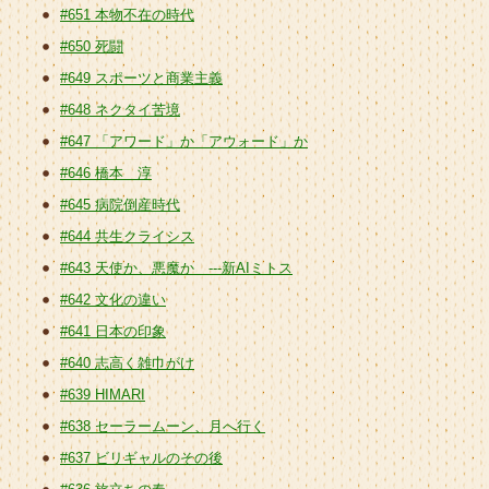
#651 本物不在の時代
#650 死闘
#649 スポーツと商業主義
#648 ネクタイ苦境
#647 「アワード」か「アウォード」か
#646 橋本 淳
#645 病院倒産時代
#644 共生クライシス
#643 天使か、悪魔か ---新AIミトス
#642 文化の違い
#641 日本の印象
#640 志高く雑巾がけ
#639 HIMARI
#638 セーラームーン、月へ行く
#637 ビリギャルのその後