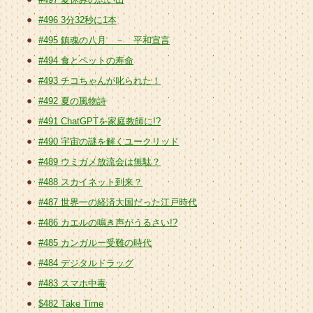
#496 3分32秒に1本
#495 鎮魂の八月 － 平和宣言
#494 食とペットの寿命
#493 チコちゃんが叱られた！
#492 夏の風物詩
#491 ChatGPTを家庭教師に!?
#490 宇宙の謎を解くユークリッド
#489 ウミガメ放流会は無駄？
#488 スカイネット到来？
#487 世界一の経済大国だった江戸時代
#486 カエルの鳴き声がうるさい!?
#485 カンガルー受難の時代
#484 デジタルドラッグ
#483 スマホ中毒
$482 Take Time