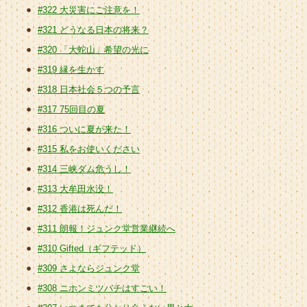
#322 大災害にご注意を！
#321 どうなる日本の将来？
#320 「大蛇山」希望の光に
#319 縁を生かす
#318 日本社会５つの予言
#317 75回目の夏
#316 ついに夏が来た！
#315 私をお使いください
#314 三峡ダム危うし！
#313 大牟田水没！
#312 香港は死んだ！
#311 朗報！ジュンク堂営業継続へ
#310 Gifted（ギフテッド）
#309 さよならジュンク堂
#308 ニホンミツバチはすごい！