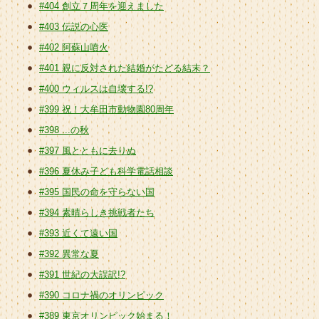
#404 創立７周年を迎えました
#403 伝説の心医
#402 阿蘇山噴火
#401 親に反対された結婚がたどる結末？
#400 ウィルスは自壊する!?
#399 祝！大牟田市動物園80周年
#398 ...の秋
#397 風とともに去りぬ
#396 夏休み子ども科学電話相談
#395 国民の命を守らない国
#394 素晴らしき挑戦者たち
#393 近くて遠い国
#392 異常な夏
#391 世紀の大誤訳!?
#390 コロナ禍のオリンピック
#389 東京オリンピック始まる！