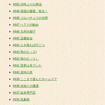
#450 10年ぶりの再会
#449 英国の薔薇、散る！
#448 ゴルバチョフの功罪
#447 ヘアドの勧め
#446 九州分裂!?
#445 盂蘭盆会
#444 人を呪わば穴二つ
#443 和の心（２)
#442 和の心（１）
#441 世界は見ていた
#440 哀悼の意
#439 ここまで進んだホームドア
#438 未知との遭遇
#437 絵本専門店
#436 気象病