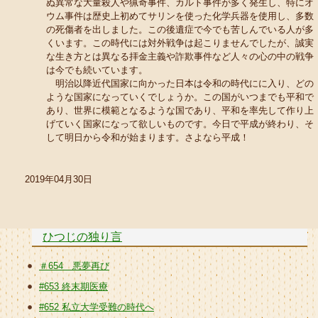
ぬ異常な大量殺人や猟奇事件、カルト事件が多く発生し、特にオ
ウム事件は歴史上初めてサリンを使った化学兵器を使用し、多数
の死傷者を出しました。この後遺症で今でも苦しんでいる人が多
くいます。この時代には対外戦争は起こりませんでしたが、誠実
な生き方とは異なる拝金主義や詐欺事件など人々の心の中の戦争
は今でも続いています。
明治以降近代国家に向かった日本は令和の時代にに入り、どの
ような国家になっていくでしょうか。この国がいつまでも平和で
あり、世界に模範となるような国であり、平和を率先して作り上
げていく国家になって欲しいものです。今日で平成が終わり、そ
して明日から令和が始まります。さよなら平成！
2019年04月30日
ひつじの独り言
＃654 悪夢再び
#653 終末期医療
#652 私立大学受難の時代へ