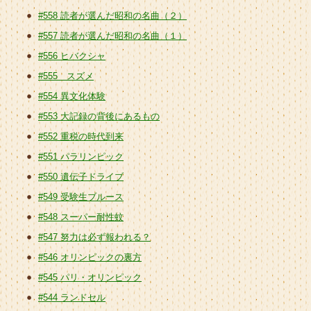
#558 読者が選んだ昭和の名曲（２）
#557 読者が選んだ昭和の名曲（１）
#556 ヒバクシャ
#555 スズメ
#554 異文化体験
#553 大記録の背後にあるもの
#552 重税の時代到来
#551 パラリンピック
#550 遺伝子ドライブ
#549 受験生ブルース
#548 スーパー耐性蚊
#547 努力は必ず報われる？
#546 オリンピックの裏方
#545 パリ・オリンピック
#544 ランドセル