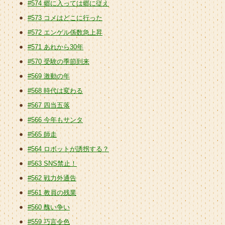
#574 郷に入っては郷に従え
#573 コメはどこに行った
#572 エンゲル係数急上昇
#571 あれから30年
#570 受験の季節到来
#569 激動の年
#568 時代は変わる
#567 四当五落
#566 今年もサンタ
#565 師走
#564 ロボットが誘拐する？
#563 SNS禁止！
#562 戦力外通告
#561 教員の残業
#560 醜い争い
#559 巧言令色