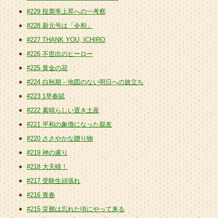
#229 投票率上昇への一考察
#228 新元号は「令和」
#227 THANK YOU, ICHIRO
#226 不世出のヒーロー
#225 黄金の花
#224 白秋期－地図のない明日への旅立ち
#223 1早春賦
#222 素晴らしい置き土産
#221 平和の象徴になった親友
#220 ささやかな贈り物
#219 神の慮り
#218 大天晴！
#217 受験生頑張れ
#216 青春
#215 災難は忘れた頃にやって来る