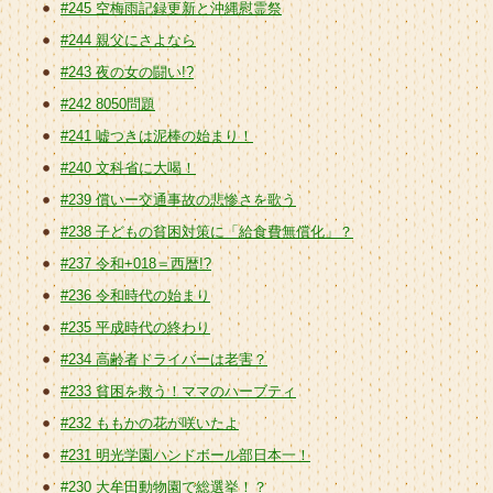
#245 空梅雨記録更新と沖縄慰霊祭
#244 親父にさよなら
#243 夜の女の闘い!?
#242 8050問題
#241 嘘つきは泥棒の始まり！
#240 文科省に大喝！
#239 償いー交通事故の悲惨さを歌う
#238 子どもの貧困対策に「給食費無償化」？
#237 令和+018＝西暦!?
#236 令和時代の始まり
#235 平成時代の終わり
#234 高齢者ドライバーは老害？
#233 貧困を救う！ママのハーブティ
#232 ももかの花が咲いたよ
#231 明光学園ハンドボール部日本一！
#230 大牟田動物園で総選挙！？