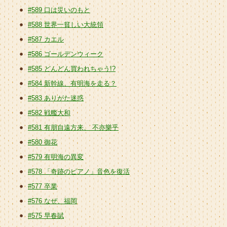
#589 口は災いのもと
#588 世界一貧しい大統領
#587 カエル
#586 ゴールデンウィーク
#585 どんどん買われちゃう!?
#584 新幹線、有明海を走る？
#583 ありがた迷惑
#582 戦艦大和
#581 有朋自遠方来、 不亦樂乎
#580 御花
#579 有明海の異変
#578 「奇跡のピアノ」音色を復活
#577 卒業
#576 なぜ、福岡
#575 早春賦