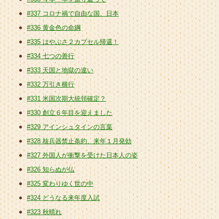
#337 コロナ禍で自由な国、日本
#336 黄金色の命綱
#335 はやぶさ２カプセル帰還！
#334 七つの善行
#333 天国と地獄の違い
#332 万引き横行
#331 米国次期大統領確定？
#330 創立６年目を迎えました
#329 アインシュタインの言葉
#328 核兵器禁止条約、来年１月発効
#327 外国人が衝撃を受けた日本人の姿
#326 知らぬが仏
#325 変わりゆく世の中
#324 どうなる来年度入試
#323 秋晴れ