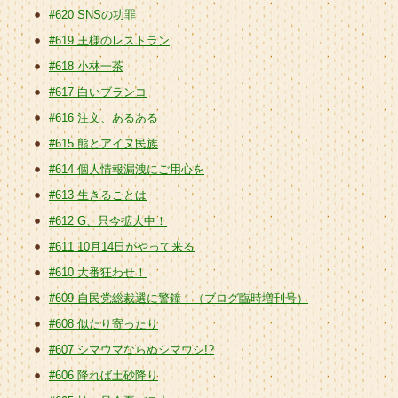
#620 SNSの功罪
#619 王様のレストラン
#618 小林一茶
#617 白いブランコ
#616 注文、あるある
#615 熊とアイヌ民族
#614 個人情報漏洩にご用心を
#613 生きることは
#612 G、只今拡大中！
#611 10月14日がやって来る
#610 大番狂わせ！
#609 自民党総裁選に警鐘！（ブログ臨時増刊号）
#608 似たり寄ったり
#607 シマウマならぬシマウシ!?
#606 降れば土砂降り