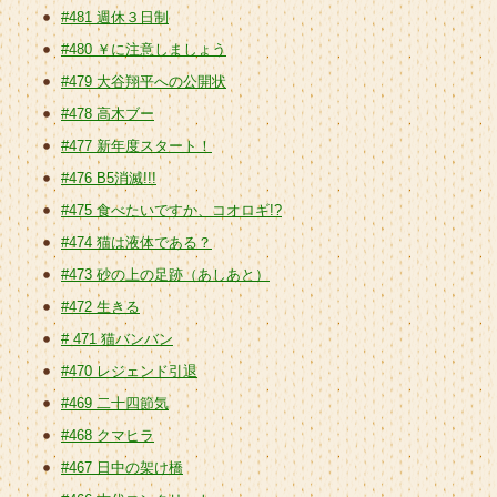
#481 週休３日制
#480 ￥に注意しましょう
#479 大谷翔平への公開状
#478 高木ブー
#477 新年度スタート！
#476 B5消滅!!!
#475 食べたいですか、コオロギ!?
#474 猫は液体である？
#473 砂の上の足跡（あしあと）
#472 生きる
# 471 猫バンバン
#470 レジェンド引退
#469 二十四節気
#468 クマヒラ
#467 日中の架け橋