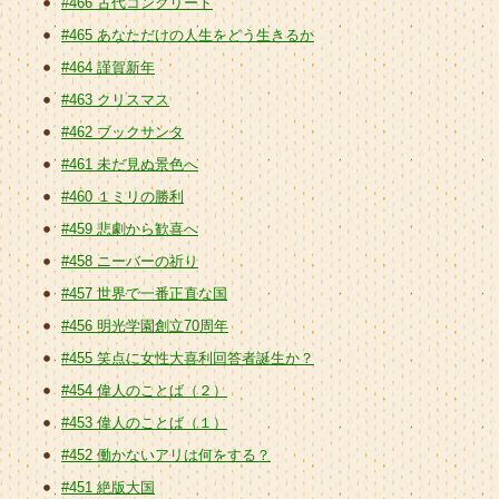
#466 古代コンクリート
#465 あなただけの人生をどう生きるか
#464 謹賀新年
#463 クリスマス
#462 ブックサンタ
#461 未だ見ぬ景色へ
#460 １ミリの勝利
#459 悲劇から歓喜へ
#458 ニーバーの祈り
#457 世界で一番正直な国
#456 明光学園創立70周年
#455 笑点に女性大喜利回答者誕生か？
#454 偉人のことば（２）
#453 偉人のことば（１）
#452 働かないアリは何をする？
#451 絶版大国