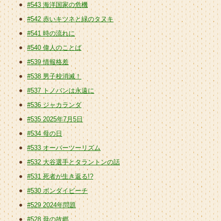
#543 海洋国家の危機
#542 赤いキツネと緑のタヌキ
#541 時の流れに
#540 偉人のことば
#539 情報格差
#538 男子校消滅！
#537 トノバンは永遠に
#536 ジャカランダ
#535 2025年7月5日
#534 母の日
#533 オーバーツーリズム
#532 大谷選手とタラントンの話
#531 死者が生き返る!?
#530 ボンダイビーチ
#529 2024年問題
#528 母の故郷