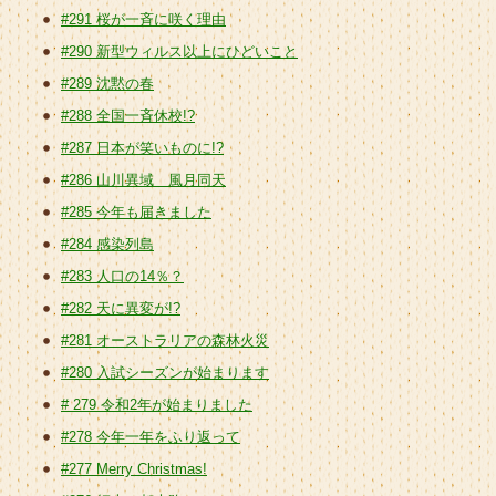
#291 桜が一斉に咲く理由
#290 新型ウィルス以上にひどいこと
#289 沈黙の春
#288 全国一斉休校!?
#287 日本が笑いものに!?
#286 山川異域 風月同天
#285 今年も届きました
#284 感染列島
#283 人口の14％？
#282 天に異変が!?
#281 オーストラリアの森林火災
#280 入試シーズンが始まります
# 279 令和2年が始まりました
#278 今年一年をふり返って
#277 Merry Christmas!