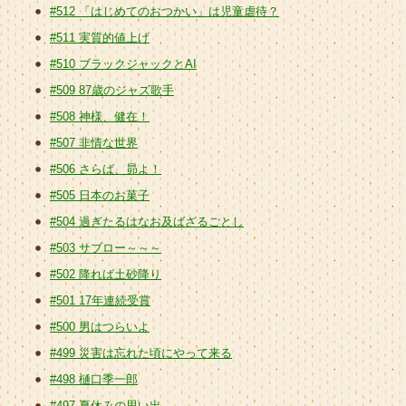
#512 「はじめてのおつかい」は児童虐待？
#511 実質的値上げ
#510 ブラックジャックとAI
#509 87歳のジャズ歌手
#508 神様、健在！
#507 非情な世界
#506 さらば、昴よ！
#505 日本のお菓子
#504 過ぎたるはなお及ばざるごとし
#503 サブロー～～～
#502 降れば土砂降り
#501 17年連続受賞
#500 男はつらいよ
#499 災害は忘れた頃にやって来る
#498 樋口季一郎
#497 夏休みの思い出