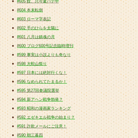
#605 蚊、只今夏バテ中
#604 本末転倒
#603 ローマ字表記
#602 手のひらを太陽に
#601 八月は鎮魂の月
#600 ブログ600号記念臨時増刊
#599 事実は小説よりも奇なり
#598 大蛇山祭り
#597 日本には絶対行くな！
#596 なめられてたまるか！
#595 第27回参議院選挙
#594 新アヘン戦争勃発？
#593 昭和の漫画家ランキング
#592 エゼキエル戦争の始まり？
#591 詐欺メールにご注意！
#590 朝三暮四