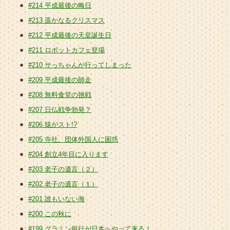
#214 平成最後の晦日
#213 遥かなるクリスマス
#212 平成最後の天皇誕生日
#211 ロボットカフェ登場
#210 サっちゃんが行ってしまった
#209 平成最後の師走
#208 無料食堂の挑戦
#207 日仏戦争勃発？
#206 猿がスト!?
#205 寺社、団体外国人に困惑
#204 創立4年目に入ります
#203 老子の遺言（２）
#202 老子の遺言（１）
#201 誰もいない海
#200 この秋に
#199 グラミン銀行が日本へやって来る！