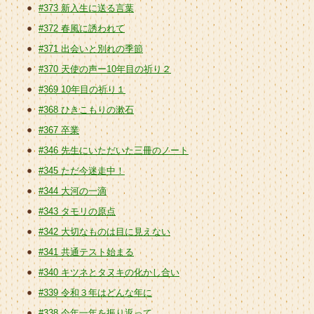
#373 新入生に送る言葉
#372 春風に誘われて
#371 出会いと別れの季節
#370 天使の声ー10年目の祈り２
#369 10年目の祈り１
#368 ひきこもりの漱石
#367 卒業
#346 先生にいただいた三冊のノート
#345 ただ今迷走中！
#344 大河の一滴
#343 タモリの原点
#342 大切なものは目に見えない
#341 共通テスト始まる
#340 キツネとタヌキの化かし合い
#339 令和３年はどんな年に
#338 今年一年を振り返って