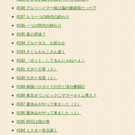
#198 アルツハイマー病は脳の糖尿病だった!?
#197 もう一つの時代の終わり
#196 一つの時代の終わり
#195 真の意味？
#194 ブルータス、お前もか
#193 さくらももこさん逝く
#192 「ボット」してるんじゃねーよ！
#191 七夕と公害（２）
#190 七夕と光害（１）
#189 南国バスガイドの汗と涙の奮闘記
#188 東京オリンピックにサマータイム導入？
#187 夏休みがやって来ました（２）
#186 夏休みがやって来ました（１）
#185 明日は我が身
#184 ミスター笑点逝く