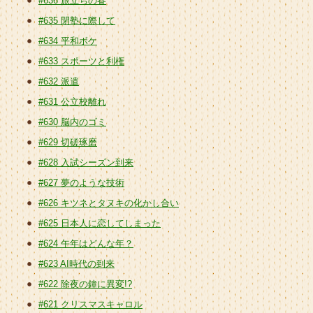
#636 旅立ちの春
#635 閉塾に際して
#634 平和ボケ
#633 スポーツと利権
#632 派遣
#631 公立校離れ
#630 脳内のゴミ
#629 切磋琢磨
#628 入試シーズン到来
#627 夢のような技術
#626 キツネとタヌキの化かし合い
#625 日本人に恋してしまった
#624 午年はどんな年？
#623 AI時代の到来
#622 除夜の鐘に異変!?
#621 クリスマスキャロル