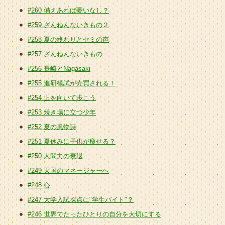
#260 備えあれば憂いなし？
#259 ざんねんないきもの２
#258 夏の終わりとセミの声
#257 ざんねんないきもの
#256 長崎とNagasaki
#255 進研模試が売買される！
#254 上を向いて歩こう
#253 焼き場に立つ少年
#252 夏の風物詩
#251 夏休みに子供が痩せる？
#250 人間力の衰退
#249 天国のマネージャーへ
#248 心
#247 大学入試採点に"学生バイト"？
#246 世界でたったひとりの自分を大切にする