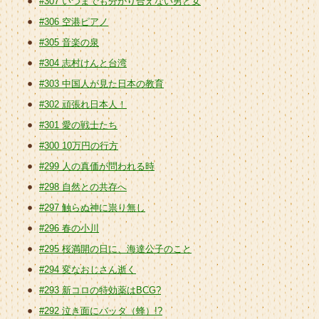
#307 いつまでも分かり合えない男と女
#306 空港ピアノ
#305 音楽の泉
#304 志村けんと台湾
#303 中国人が見た日本の教育
#302 頑張れ日本人！
#301 愛の戦士たち
#300 10万円の行方
#299 人の真価が問われる時
#298 自然との共存へ
#297 触らぬ神に祟り無し
#296 春の小川
#295 桜満開の日に、海達公子のこと
#294 変なおじさん逝く
#293 新コロの特効薬はBCG?
#292 泣き面にバッタ（蜂）!?