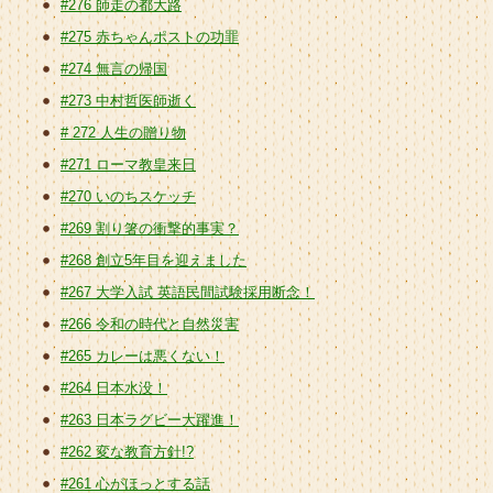
#276 師走の都大路
#275 赤ちゃんポストの功罪
#274 無言の帰国
#273 中村哲医師逝く
# 272 人生の贈り物
#271 ローマ教皇来日
#270 いのちスケッチ
#269 割り箸の衝撃的事実？
#268 創立5年目を迎えました
#267 大学入試 英語民間試験採用断念！
#266 令和の時代と自然災害
#265 カレーは悪くない！
#264 日本水没！
#263 日本ラグビー大躍進！
#262 変な教育方針!?
#261 心がほっとする話