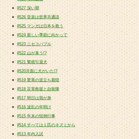
#527 深い闇
#526 音楽は世界共通語
#525 マンガは日本を救う
#524 新しい季節に向かって
#523 ニセコバブル
#522 山が臭う!?
#521 繁殖引退犬
#520月面に犬がいた!?
#519 驚異の逆立ち着陸
#518 災害救援と自衛隊
#517 明日は我が身
#516 波乱の年明け
#515 年末の恒例行事
#514 すべては１匹のネズミから
#513 年内入試