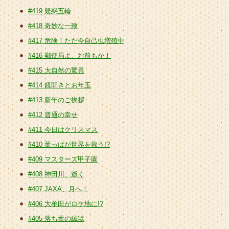
#419 疑惑五輪
#418 奇妙な一致
#417 危険！ただ今自己虫増殖中
#416 郵便局よ、お前もか！
#415 大自然の驚異
#414 鏡開きとお年玉
#413 新年のご挨拶
#412 普通の幸せ
#411 今日はクリスマス
#410 葉っぱが世界を救う!?
#409 マスターズ甲子園
#408 神田川、逝く
#407 JAXA、月へ！
#406 大牟田がロケ地に!?
#405 落ち葉の絨毯