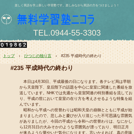
楽しく英語を学ぶ新しい学習塾です。楽しみながら英語の力をつけましょう！
TEL.0944-55-3303
〒836-0844 大牟田市浄真町114番地 浄真ビル202号
e-mail:nishio@jukunicolas.net
トップ
›
ひつじの独り言
›
#235 平成時代の終わり
#235 平成時代の終わり
本日は4月30日、平成最後の日になります。各テレビ局は早朝
から天皇陛下、皇后陛下の話題を中心に皇室に関連した番組を放
送しています。NHKでは先週から皇室関連の特別番組を流してお
り、平成の世において皇室の在り方を考えさせるような特集を組
んでいます。
昭和から平成への世替わりは昭和天皇の崩御とともに平成が始
まりましたので、悲しみと慶びが入り混じった不可思議な雰囲気
がありましたが、今回の平成から令和への世替わりは、なにかし
ら12月31日の大みそかのような雰囲気が漂っており、明日正月
が来るような華やいだ気分になります。言いかえれば、真の意味