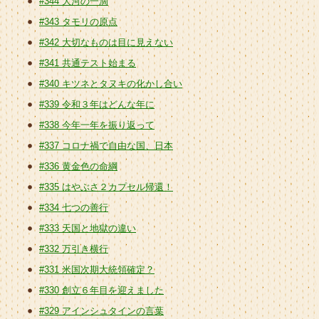
#344 大河の一滴
#343 タモリの原点
#342 大切なものは目に見えない
#341 共通テスト始まる
#340 キツネとタヌキの化かし合い
#339 令和３年はどんな年に
#338 今年一年を振り返って
#337 コロナ禍で自由な国、日本
#336 黄金色の命綱
#335 はやぶさ２カプセル帰還！
#334 七つの善行
#333 天国と地獄の違い
#332 万引き横行
#331 米国次期大統領確定？
#330 創立６年目を迎えました
#329 アインシュタインの言葉