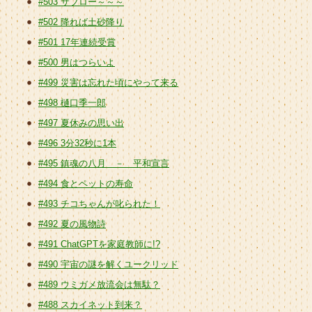
#503 サブロー～～～
#502 降れば土砂降り
#501 17年連続受賞
#500 男はつらいよ
#499 災害は忘れた頃にやって来る
#498 樋口季一郎
#497 夏休みの思い出
#496 3分32秒に1本
#495 鎮魂の八月 － 平和宣言
#494 食とペットの寿命
#493 チコちゃんが叱られた！
#492 夏の風物詩
#491 ChatGPTを家庭教師に!?
#490 宇宙の謎を解くユークリッド
#489 ウミガメ放流会は無駄？
#488 スカイネット到来？