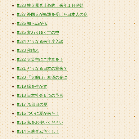
#328 核兵器禁止条約、来年１月発効
#327 外国人が衝撃を受けた日本人の姿
#326 知らぬが仏
#325 変わりゆく世の中
#324 どうなる来年度入試
#323 秋晴れ
#322 大災害にご注意を！
#321 どうなる日本の将来？
#320 「大蛇山」希望の光に
#319 縁を生かす
#318 日本社会５つの予言
#317 75回目の夏
#316 ついに夏が来た！
#315 私をお使いください
#314 三峡ダム危うし！