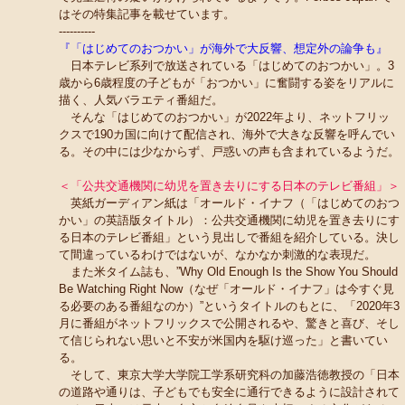
はその特集記事を載せています。
----------
『「はじめてのおつかい」が海外で大反響、想定外の論争も』
日本テレビ系列で放送されている「はじめてのおつかい」。3
歳から6歳程度の子どもが「おつかい」に奮闘する姿をリアルに
描く、人気バラエティ番組だ。
そんな「はじめてのおつかい」が2022年より、ネットフリッ
クスで190カ国に向けて配信され、海外で大きな反響を呼んでい
る。その中には少なからず、戸惑いの声も含まれているようだ。
＜「公共交通機関に幼児を置き去りにする日本のテレビ番組」＞
英紙ガーディアン紙は「オールド・イナフ（「はじめてのおつ
かい」の英語版タイトル）：公共交通機関に幼児を置き去りにす
る日本のテレビ番組」という見出しで番組を紹介している。決し
て間違っているわけではないが、なかなか刺激的な表現だ。
また米タイム誌も、”Why Old Enough Is the Show You Should
Be Watching Right Now（なぜ「オールド・イナフ」は今すぐ見
る必要のある番組なのか）”というタイトルのもとに、「2020年3
月に番組がネットフリックスで公開されるや、驚きと喜び、そし
て信じられない思いと不安が米国内を駆け巡った」と書いてい
る。
そして、東京大学大学院工学系研究科の加藤浩徳教授の「日本
の道路や通りは、子どもでも安全に通行できるように設計されて