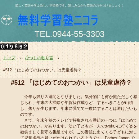
楽しく英語を学ぶ新しい学習塾です。楽しみながら英語の力をつけましょう！
TEL.0944-55-3303
〒836-0844 大牟田市浄真町114番地 浄真ビル202号
e-mail:nishio@jukunicolas.net
トップ
›
ひつじの独り言
›
#512 「はじめてのおつかい」は児童虐待？
#512 「はじめてのおつかい」は児童虐待？
今年も残り３週間となりました。気分的にも何か慌ただしく感
じられ、年末の大掃除や年賀状作成など、するべきことが山積
し、焦りが生じます。年末に慌てて一度にすることは避けたいも
のです。
さて、年末年始のテレビで特集される番組の一つに「はじめて
のおつかい」があります。幼い子どもが一人でお使いに行く姿を
微笑ましく見守る番組ですが、この番組に出てくる子どもに対し
て児童虐待の疑いがかけられているようです。Forbes Japan で