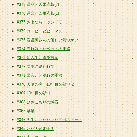
#379 運命と因果応報(2)
#378 運命と因果応報(1)
#377 さよなら、ツンドラ
#376 コーヒーとピーマン
#375 看護師さんの優しい気づかい
#374 売れ残ったペットの末路
#373 新入生に送る言葉
#372 春風に誘われて
#371 出会いと別れの季節
#370 天使の声ー10年目の祈り２
#369 10年目の祈り１
#368 ひきこもりの漱石
#367 卒業
#346 先生にいただいた三冊のノート
#345 ただ今迷走中！