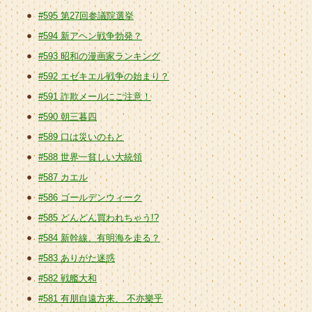
#595 第27回参議院選挙
#594 新アヘン戦争勃発？
#593 昭和の漫画家ランキング
#592 エゼキエル戦争の始まり？
#591 詐欺メールにご注意！
#590 朝三暮四
#589 口は災いのもと
#588 世界一貧しい大統領
#587 カエル
#586 ゴールデンウィーク
#585 どんどん買われちゃう!?
#584 新幹線、有明海を走る？
#583 ありがた迷惑
#582 戦艦大和
#581 有朋自遠方来、 不亦樂乎