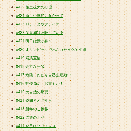
#425 領土拡大の心理
#424 新しい季節に向かって
#423 ロシアとウクライナ
#422 琵琶湖は呼吸している
#421 明日は我が身？
#420 オリンピックで示された文化的相違
#419 疑惑五輪
#418 奇妙な一致
#417 危険！ただ今自己虫増殖中
#416 郵便局よ、お前もか！
#415 大自然の驚異
#414 鏡開きとお年玉
#413 新年のご挨拶
#412 普通の幸せ
#411 今日はクリスマス