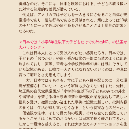
番組なのだ。そこには、日本と欧米における、子どもの取り扱い
に対する決定的な差異が潜んでいる。
例えば、アメリカでは子どもを一人きりにさせること自体が児
童虐待であり、違法行為であると見做される。州によっては13歳
の子どもに一人で外出や留守番をさせることさえも罰則の対象と
なるのだ。
＜日本では「小学3年生以下の子どもだけでの外出NG」の法案が
大バッシング＞
これは日本人にとって受け入れがたい感覚だろう。日本では、
子どもの「おつかい」や留守番が日常の一部に当然のように組み
込まれており、実際、筆者も小学校低学年の頃には既にそうして
いた記憶がある。13歳で一人きりになれないというのは、率直に
言って窮屈とさえ思えてしまう。
一方、日本ではそもそも、常に子どもへ目を配るのに十分な環
境が整備されていない、という家庭も少なくないはずだ。先日、
埼玉県の自民党県議団が「小学3年生以下の子どものみでの外出
や留守番」を禁じる埼玉県虐待禁止条例改正案を提起して激しい
批判を受け、撤回に追い込まれた事例は記憶に新しい。批判内容
の多くは「生活が成り立たなくなる」という切実なものだった。
価値観や法律、そして目の前の現実、それら全てに合致してい
るからこそ「はじめてのおつかい」は日本で長く愛されてきた。
しかし一度海を越えると、それは大きなカルチャーショックを生