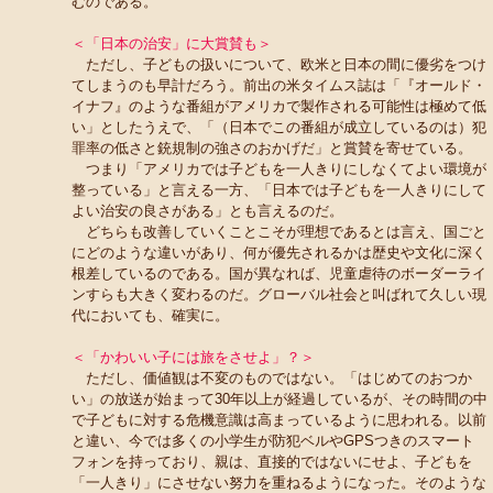
むのである。
＜「日本の治安」に大賞賛も＞
ただし、子どもの扱いについて、欧米と日本の間に優劣をつけ
てしまうのも早計だろう。前出の米タイムス誌は「『オールド・
イナフ』のような番組がアメリカで製作される可能性は極めて低
い」としたうえで、「（日本でこの番組が成立しているのは）犯
罪率の低さと銃規制の強さのおかげだ」と賞賛を寄せている。
つまり「アメリカでは子どもを一人きりにしなくてよい環境が
整っている」と言える一方、「日本では子どもを一人きりにして
よい治安の良さがある」とも言えるのだ。
どちらも改善していくことこそが理想であるとは言え、国ごと
にどのような違いがあり、何が優先されるかは歴史や文化に深く
根差しているのである。国が異なれば、児童虐待のボーダーライ
ンすらも大きく変わるのだ。グローバル社会と叫ばれて久しい現
代においても、確実に。
＜「かわいい子には旅をさせよ」？＞
ただし、価値観は不変のものではない。「はじめてのおつか
い」の放送が始まって30年以上が経過しているが、その時間の中
で子どもに対する危機意識は高まっているように思われる。以前
と違い、今では多くの小学生が防犯ベルやGPSつきのスマート
フォンを持っており、親は、直接的ではないにせよ、子どもを
「一人きり」にさせない努力を重ねるようになった。そのような