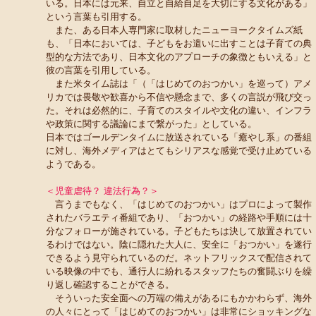
いる。日本には元来、自立と自給自足を大切にする文化がある」
という言葉も引用する。
また、ある日本人専門家に取材したニューヨークタイムズ紙
も、「日本においては、子どもをお遣いに出すことは子育ての典
型的な方法であり、日本文化のアプローチの象徴ともいえる」と
彼の言葉を引用している。
また米タイム誌は「（「はじめてのおつかい」を巡って）アメ
リカでは畏敬や歓喜から不信や懸念まで、多くの言説が飛び交っ
た。それは必然的に、子育てのスタイルや文化の違い、インフラ
や政策に関する議論にまで繋がった」としている。
日本ではゴールデンタイムに放送されている「癒やし系」の番組
に対し、海外メディアはとてもシリアスな感覚で受け止めている
ようである。
＜児童虐待？ 違法行為？＞
言うまでもなく、「はじめてのおつかい」はプロによって製作
されたバラエティ番組であり、「おつかい」の経路や手順には十
分なフォローが施されている。子どもたちは決して放置されてい
るわけではない。陰に隠れた大人に、安全に「おつかい」を遂行
できるよう見守られているのだ。ネットフリックスで配信されて
いる映像の中でも、通行人に紛れるスタッフたちの奮闘ぶりを繰
り返し確認することができる。
そういった安全面への万端の備えがあるにもかかわらず、海外
の人々にとって「はじめてのおつかい」は非常にショッキングな