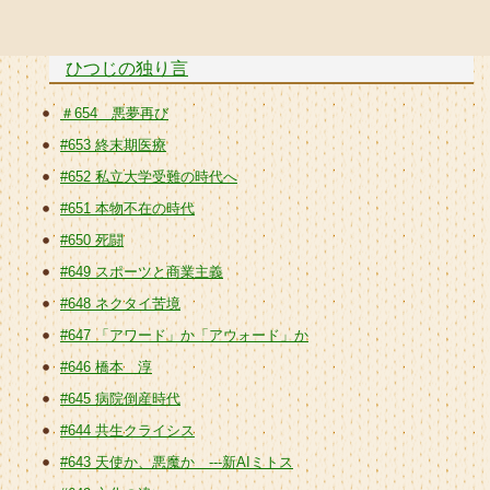
ひつじの独り言
＃654 悪夢再び
#653 終末期医療
#652 私立大学受難の時代へ
#651 本物不在の時代
#650 死闘
#649 スポーツと商業主義
#648 ネクタイ苦境
#647 「アワード」か「アウォード」か
#646 橋本 淳
#645 病院倒産時代
#644 共生クライシス
#643 天使か、悪魔か ---新AIミトス