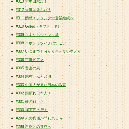
#313 大牟田水没！
#312 香港は死んだ！
#311 朗報！ジュンク堂営業継続へ
#310 Gifted（ギフテッド）
#309 さよならジュンク堂
#308 ニホンミツバチはすごい！
#307 いつまでも分かり合えない男と女
#306 空港ピアノ
#305 音楽の泉
#304 志村けんと台湾
#303 中国人が見た日本の教育
#302 頑張れ日本人！
#301 愛の戦士たち
#300 10万円の行方
#299 人の真価が問われる時
#298 自然との共存へ