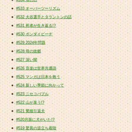
#533 オーバーツーリズム
#532 大谷選手とタラントンの話
#531 死者が生き返る!?
#530 ボンダイビーチ
#529 2024年問題
#528 母の故郷
#527 深い闇
#526 音楽は世界共通語
#525 マンガは日本を救う
#524 新しい季節に向かって
#523 ニセコバブル
#522 山が臭う!?
#521 繁殖引退犬
#520月面に犬がいた!?
#519 驚異の逆立ち着陸