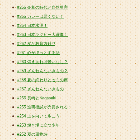
#266 令和の時代と自然災害
#265 カレーは悪くない！
#264 日本水没！
#263 日本ラグビー大躍進！
#262 変な教育方針!?
#261 心がほっとする話
#260 備えあれば憂いなし？
#259 ざんねんないきもの２
#258 夏の終わりとセミの声
#257 ざんねんないきもの
#256 長崎とNagasaki
#255 進研模試が売買される！
#254 上を向いて歩こう
#253 焼き場に立つ少年
#252 夏の風物詩