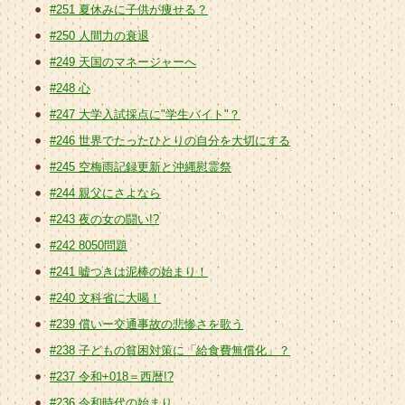
#251 夏休みに子供が痩せる？
#250 人間力の衰退
#249 天国のマネージャーへ
#248 心
#247 大学入試採点に"学生バイト"？
#246 世界でたったひとりの自分を大切にする
#245 空梅雨記録更新と沖縄慰霊祭
#244 親父にさよなら
#243 夜の女の闘い!?
#242 8050問題
#241 嘘つきは泥棒の始まり！
#240 文科省に大喝！
#239 償いー交通事故の悲惨さを歌う
#238 子どもの貧困対策に「給食費無償化」？
#237 令和+018＝西暦!?
#236 令和時代の始まり