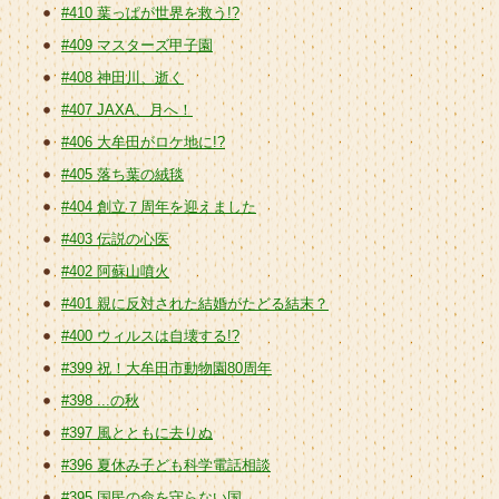
#410 葉っぱが世界を救う!?
#409 マスターズ甲子園
#408 神田川、逝く
#407 JAXA、月へ！
#406 大牟田がロケ地に!?
#405 落ち葉の絨毯
#404 創立７周年を迎えました
#403 伝説の心医
#402 阿蘇山噴火
#401 親に反対された結婚がたどる結末？
#400 ウィルスは自壊する!?
#399 祝！大牟田市動物園80周年
#398 ...の秋
#397 風とともに去りぬ
#396 夏休み子ども科学電話相談
#395 国民の命を守らない国