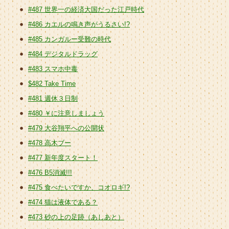
#487 世界一の経済大国だった江戸時代
#486 カエルの鳴き声がうるさい!?
#485 カンガルー受難の時代
#484 デジタルドラッグ
#483 スマホ中毒
$482 Take Time
#481 週休３日制
#480 ￥に注意しましょう
#479 大谷翔平への公開状
#478 高木ブー
#477 新年度スタート！
#476 B5消滅!!!
#475 食べたいですか、コオロギ!?
#474 猫は液体である？
#473 砂の上の足跡（あしあと）