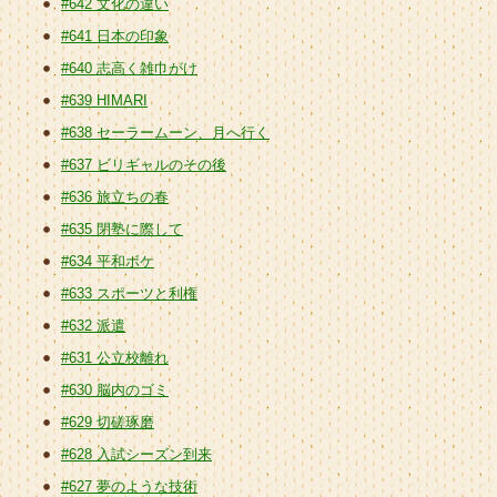
#642 文化の違い
#641 日本の印象
#640 志高く雑巾がけ
#639 HIMARI
#638 セーラームーン、月へ行く
#637 ビリギャルのその後
#636 旅立ちの春
#635 閉塾に際して
#634 平和ボケ
#633 スポーツと利権
#632 派遣
#631 公立校離れ
#630 脳内のゴミ
#629 切磋琢磨
#628 入試シーズン到来
#627 夢のような技術