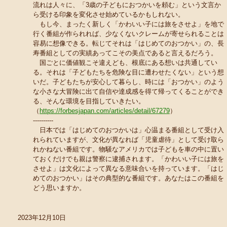
流れは人々に、「3歳の子どもにおつかいを頼む」という文言か
ら受ける印象を変化させ始めているかもしれない。
もし今、まったく新しく「かわいい子には旅をさせよ」を地で
行く番組が作られれば、少なくないクレームが寄せられることは
容易に想像できる。転じてそれは「はじめてのおつかい」の、長
寿番組としての実績あってこその美点であると言えるだろう。
国ごとに価値観こそ違えども、根底にある想いは共通してい
る。それは「子どもたちを危険な目に遭わせたくない」という想
いだ。子どもたちが安心して暮らし、時には「おつかい」のよう
な小さな大冒険に出て自信や達成感を得て帰ってくることができ
る、そんな環境を目指していきたい。
（
https://forbesjapan.com/articles/detail/67279
）
----------
日本では「はじめてのおつかいは」心温まる番組として受け入
れられていますが、文化が異なれば「児童虐待」として受け取ら
れかねない番組です。物騒なアメリカでは子どもを車の中に置い
ておくだけでも親は警察に逮捕されます。「かわいい子には旅を
させよ」は文化によって異なる意味合いを持っています。「はじ
めてのおつかい」はその典型的な番組です。あなたはこの番組を
どう思いますか。
2023年12月10日