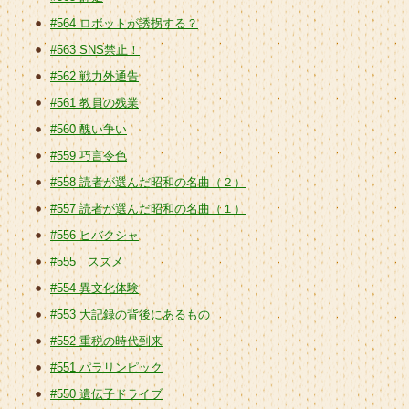
#564 ロボットが誘拐する？
#563 SNS禁止！
#562 戦力外通告
#561 教員の残業
#560 醜い争い
#559 巧言令色
#558 読者が選んだ昭和の名曲（２）
#557 読者が選んだ昭和の名曲（１）
#556 ヒバクシャ
#555 スズメ
#554 異文化体験
#553 大記録の背後にあるもの
#552 重税の時代到来
#551 パラリンピック
#550 遺伝子ドライブ