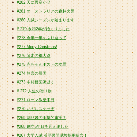
#282 天に異変が!?
#281 オーストラリアの森林火災
#280 入試シーズンが始まります
# 279 令和2年が始まりました
#278 今年一年をふり返って
#277 Merry Christmas!
#276 師走の都大路
#275 赤ちゃんポストの功罪
#274 無言の帰国
#273 中村哲医師逝く
# 272 人生の贈り物
#271 ローマ教皇来日
#270 いのちスケッチ
#269 割り箸の衝撃的事実？
#268 創立5年目を迎えました
#267 大学入試 英語民間試験採用断念！