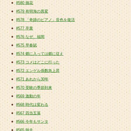
#580 御花
#579 有明海の異変
#578 「奇跡のピアノ」音色を復活
#577 卒業
#576 なぜ、福岡
#575 早春賦
#574 郷に入っては郷に従え
#573 コメはどこに行った
#572 エンゲル係数急上昇
#571 あれから30年
#570 受験の季節到来
#569 激動の年
#568 時代は変わる
#567 四当五落
#566 今年もサンタ
#565 師走