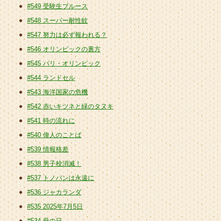
#549 受験生ブルース
#548 スーパー耐性蚊
#547 努力は必ず報われる？
#546 オリンピックの裏方
#545 パリ・オリンピック
#544 ランドセル
#543 海洋国家の危機
#542 赤いキツネと緑のタヌキ
#541 時の流れに
#540 偉人のことば
#539 情報格差
#538 男子校消滅！
#537 トノバンは永遠に
#536 ジャカランダ
#535 2025年7月5日
#534 母の日