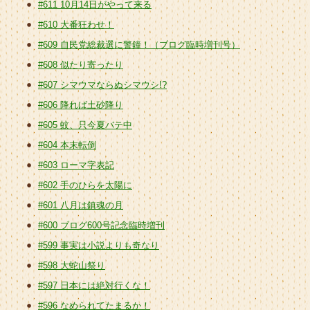
#611 10月14日がやって来る
#610 大番狂わせ！
#609 自民党総裁選に警鐘！（ブログ臨時増刊号）
#608 似たり寄ったり
#607 シマウマならぬシマウシ!?
#606 降れば土砂降り
#605 蚊、只今夏バテ中
#604 本末転倒
#603 ローマ字表記
#602 手のひらを太陽に
#601 八月は鎮魂の月
#600 ブログ600号記念臨時増刊
#599 事実は小説よりも奇なり
#598 大蛇山祭り
#597 日本には絶対行くな！
#596 なめられてたまるか！