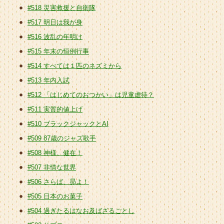
#518 災害救援と自衛隊
#517 明日は我が身
#516 波乱の年明け
#515 年末の恒例行事
#514 すべては１匹のネズミから
#513 年内入試
#512 「はじめてのおつかい」は児童虐待？
#511 実質的値上げ
#510 ブラックジャックとAI
#509 87歳のジャズ歌手
#508 神様、健在！
#507 非情な世界
#506 さらば、昴よ！
#505 日本のお菓子
#504 過ぎたるはなお及ばざるごとし