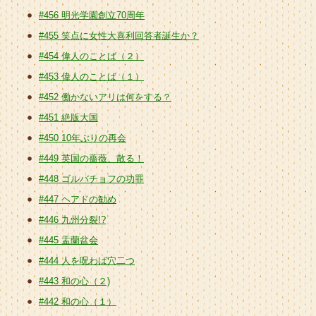
#456 明光学園創立70周年
#455 笑点に女性大喜利回答者誕生か？
#454 偉人のことば（２）
#453 偉人のことば（１）
#452 働かないアリは何をする？
#451 絶版大国
#450 10年ぶりの再会
#449 英国の薔薇、散る！
#448 ゴルバチョフの功罪
#447 ヘアドの勧め
#446 九州分裂!?
#445 盂蘭盆会
#444 人を呪わば穴二つ
#443 和の心（２)
#442 和の心（１）