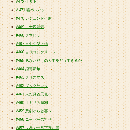
#472 生きる
# 471 猫バンバン
#470 レジェンド引退
#469 二十四節気
#468 クマヒラ
#467 日中の架け橋
#466 古代コンクリート
#465 あなただけの人生をどう生きるか
#464 謹賀新年
#463 クリスマス
#462 ブックサンタ
#461 未だ見ぬ景色へ
#460 １ミリの勝利
#459 悲劇から歓喜へ
#458 ニーバーの祈り
#457 世界で一番正直な国