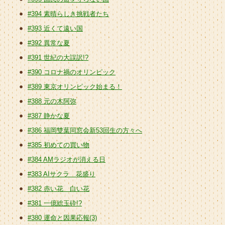
#394 素晴らしき挑戦者たち
#393 近くて遠い国
#392 異常な夏
#391 世紀の大誤訳!?
#390 コロナ禍のオリンピック
#389 東京オリンピック始まる！
#388 元の木阿弥
#387 静かな夏
#386 福岡雙葉同窓会新53回生の方々へ
#385 初めての買い物
#384 AMラジオが消える日
#383 AIサクラ 花盛り
#382 赤い花 白い花
#381 一億総玉砕!?
#380 運命と因果応報(3)