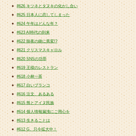
#626 キツネとタヌキの化かし合い
#625 日本人に恋してしまった
#624 午年はどんな年？
#623 AI時代の到来
#622 除夜の鐘に異変!?
#621 クリスマスキャロル
#620 SNSの功罪
#619 王様のレストラン
#618 小林一茶
#617 白いブランコ
#616 注文、あるある
#615 熊とアイヌ民族
#614 個人情報漏洩にご用心を
#613 生きることは
#612 G、只今拡大中！