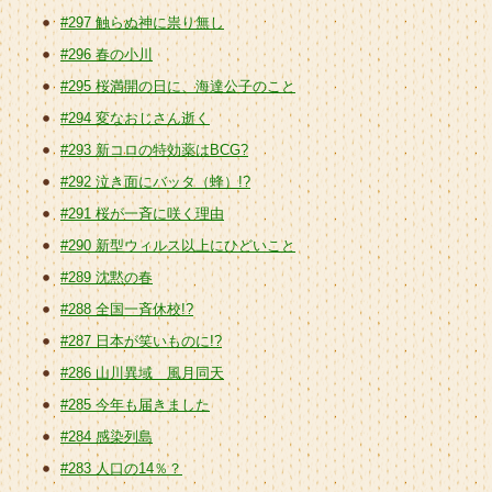
#297 触らぬ神に祟り無し
#296 春の小川
#295 桜満開の日に、海達公子のこと
#294 変なおじさん逝く
#293 新コロの特効薬はBCG?
#292 泣き面にバッタ（蜂）!?
#291 桜が一斉に咲く理由
#290 新型ウィルス以上にひどいこと
#289 沈黙の春
#288 全国一斉休校!?
#287 日本が笑いものに!?
#286 山川異域 風月同天
#285 今年も届きました
#284 感染列島
#283 人口の14％？