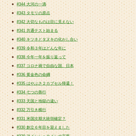
#344 大河の一滴
#343 タモリの原点
#342 大切なものは目に見えない
#341 共通テスト始まる
#340 キツネとタヌキの化かし合い
#339 令和３年はどんな年に
#338 今年一年を振り返って
#337 コロナ禍で自由な国、日本
#336 黄金色の命綱
#335 はやぶさ２カプセル帰還！
#334 七つの善行
#333 天国と地獄の違い
#332 万引き横行
#331 米国次期大統領確定？
#330 創立６年目を迎えました