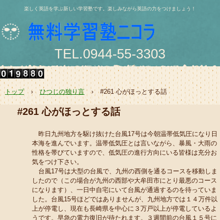
楽しく英語を学ぶ新しい学習塾です。楽しみながら英語の力をつけましょう！
TEL.0944-55-3303
〒836-0844 大牟田市浄真町114番地 浄真ビル202号
e-mail:nishio@jukunicolas.net
トップ
›
ひつじの独り言
›
#261 心がほっとする話
#261 心がほっとする話
昨日九州地方を駆け抜けた台風17号は今朝温帯低気圧になり日
本海を進んでいます。温帯低気圧とは言いながら、暴風・大雨の
性格を帯びていますので、低気圧の進行方向にいる皆様は充分お
気をつけ下さい。
台風17号は大型の台風で、九州の西側を通るコースを移動しま
したので（この場合が九州の西部や大牟田市にとり最悪のコース
になります）、一日中自宅にいて台風が通過するのを待っていま
した。台風15号ほどではありませんが、九州地方では１４万件以
上が停電し、現在も長崎県を中心に３万戸以上が停電しているよ
うです。早急の電力復旧が待たれます。３週間前の台風１５号に