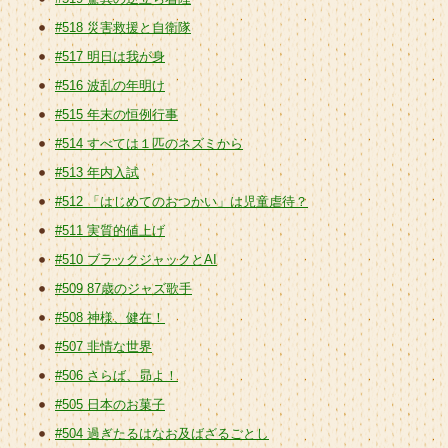
#518 災害救援と自衛隊
#517 明日は我が身
#516 波乱の年明け
#515 年末の恒例行事
#514 すべては１匹のネズミから
#513 年内入試
#512 「はじめてのおつかい」は児童虐待？
#511 実質的値上げ
#510 ブラックジャックとAI
#509 87歳のジャズ歌手
#508 神様、健在！
#507 非情な世界
#506 さらば、昴よ！
#505 日本のお菓子
#504 過ぎたるはなお及ばざるごとし