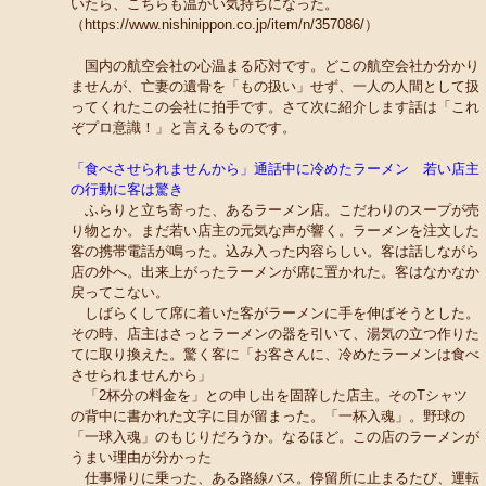
いたら、こちらも温かい気持ちになった。
（https://www.nishinippon.co.jp/item/n/357086/）
国内の航空会社の心温まる応対です。どこの航空会社か分かり
ませんが、亡妻の遺骨を「もの扱い」せず、一人の人間として扱
ってくれたこの会社に拍手です。さて次に紹介します話は「これ
ぞプロ意識！」と言えるものです。
「食べさせられませんから」通話中に冷めたラーメン 若い店主
の行動に客は驚き
ふらりと立ち寄った、あるラーメン店。こだわりのスープが売
り物とか。まだ若い店主の元気な声が響く。ラーメンを注文した
客の携帯電話が鳴った。込み入った内容らしい。客は話しながら
店の外へ。出来上がったラーメンが席に置かれた。客はなかなか
戻ってこない。
しばらくして席に着いた客がラーメンに手を伸ばそうとした。
その時、店主はさっとラーメンの器を引いて、湯気の立つ作りた
てに取り換えた。驚く客に「お客さんに、冷めたラーメンは食べ
させられませんから」
「2杯分の料金を」との申し出を固辞した店主。そのTシャツ
の背中に書かれた文字に目が留まった。「一杯入魂」。野球の
「一球入魂」のもじりだろうか。なるほど。この店のラーメンが
うまい理由が分かった
仕事帰りに乗った、ある路線バス。停留所に止まるたび、運転