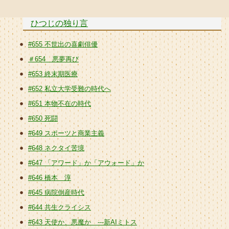
ひつじの独り言
#655 不世出の喜劇俳優
＃654 悪夢再び
#653 終末期医療
#652 私立大学受難の時代へ
#651 本物不在の時代
#650 死闘
#649 スポーツと商業主義
#648 ネクタイ苦境
#647 「アワード」か「アウォード」か
#646 橋本 淳
#645 病院倒産時代
#644 共生クライシス
#643 天使か、悪魔か ---新AIミトス