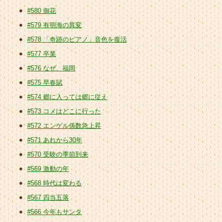
#580 御花
#579 有明海の異変
#578 「奇跡のピアノ」音色を復活
#577 卒業
#576 なぜ、福岡
#575 早春賦
#574 郷に入っては郷に従え
#573 コメはどこに行った
#572 エンゲル係数急上昇
#571 あれから30年
#570 受験の季節到来
#569 激動の年
#568 時代は変わる
#567 四当五落
#566 今年もサンタ