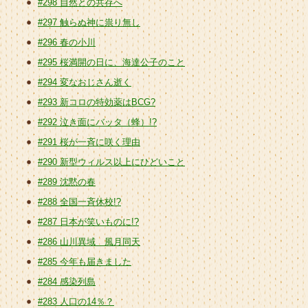
#298 自然との共存へ
#297 触らぬ神に祟り無し
#296 春の小川
#295 桜満開の日に、海達公子のこと
#294 変なおじさん逝く
#293 新コロの特効薬はBCG?
#292 泣き面にバッタ（蜂）!?
#291 桜が一斉に咲く理由
#290 新型ウィルス以上にひどいこと
#289 沈黙の春
#288 全国一斉休校!?
#287 日本が笑いものに!?
#286 山川異域 風月同天
#285 今年も届きました
#284 感染列島
#283 人口の14％？