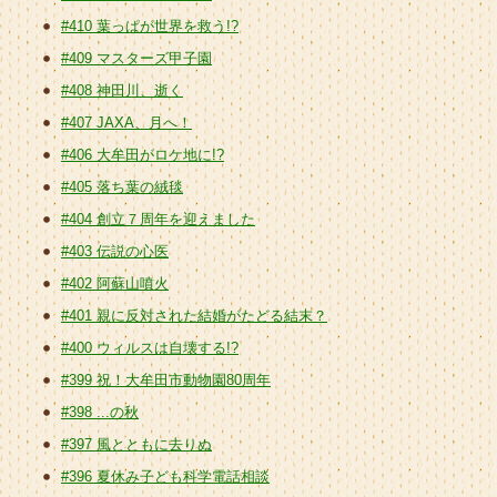
#410 葉っぱが世界を救う!?
#409 マスターズ甲子園
#408 神田川、逝く
#407 JAXA、月へ！
#406 大牟田がロケ地に!?
#405 落ち葉の絨毯
#404 創立７周年を迎えました
#403 伝説の心医
#402 阿蘇山噴火
#401 親に反対された結婚がたどる結末？
#400 ウィルスは自壊する!?
#399 祝！大牟田市動物園80周年
#398 ...の秋
#397 風とともに去りぬ
#396 夏休み子ども科学電話相談