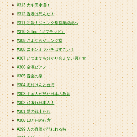
#313 大牟田水没！
#312 香港は死んだ！
#311 朗報！ジュンク堂営業継続へ
#310 Gifted（ギフテッド）
#309 さよならジュンク堂
#308 ニホンミツバチはすごい！
#307 いつまでも分かり合えない男と女
#306 空港ピアノ
#305 音楽の泉
#304 志村けんと台湾
#303 中国人が見た日本の教育
#302 頑張れ日本人！
#301 愛の戦士たち
#300 10万円の行方
#299 人の真価が問われる時