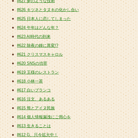
#627 夢のような技術
#626 キツネとタヌキの化かし合い
#625 日本人に恋してしまった
#624 午年はどんな年？
#623 AI時代の到来
#622 除夜の鐘に異変!?
#621 クリスマスキャロル
#620 SNSの功罪
#619 王様のレストラン
#618 小林一茶
#617 白いブランコ
#616 注文、あるある
#615 熊とアイヌ民族
#614 個人情報漏洩にご用心を
#613 生きることは
#612 G、只今拡大中！