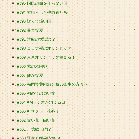
#395 国民の命を守らない国
#394 素晴らしき挑戦者たち
#393 近くて遠い国
#392 異常な夏
#391 世紀の大誤訳!?
#390 コロナ禍のオリンピック
#389 東京オリンピック始まる！
#388 元の木阿弥
#387 静かな夏
#386 福岡雙葉同窓会新53回生の方々へ
#385 初めての買い物
#384 AMラジオが消える日
#383 AIサクラ 花盛り
#382 赤い花 白い花
#381 一億総玉砕!?
#380 運命と因果応報(3)