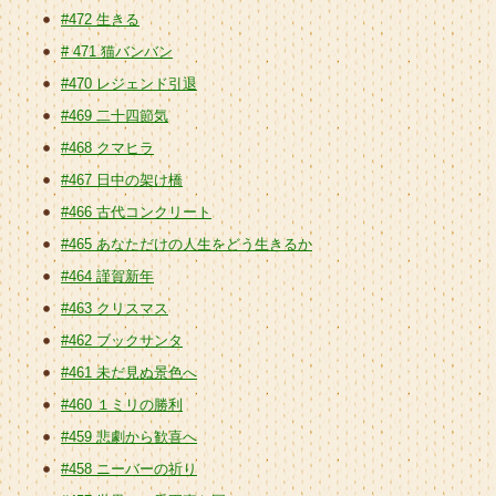
#472 生きる
# 471 猫バンバン
#470 レジェンド引退
#469 二十四節気
#468 クマヒラ
#467 日中の架け橋
#466 古代コンクリート
#465 あなただけの人生をどう生きるか
#464 謹賀新年
#463 クリスマス
#462 ブックサンタ
#461 未だ見ぬ景色へ
#460 １ミリの勝利
#459 悲劇から歓喜へ
#458 ニーバーの祈り