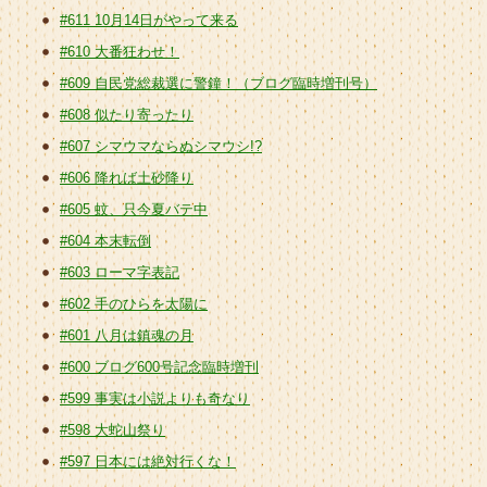
#611 10月14日がやって来る
#610 大番狂わせ！
#609 自民党総裁選に警鐘！（ブログ臨時増刊号）
#608 似たり寄ったり
#607 シマウマならぬシマウシ!?
#606 降れば土砂降り
#605 蚊、只今夏バテ中
#604 本末転倒
#603 ローマ字表記
#602 手のひらを太陽に
#601 八月は鎮魂の月
#600 ブログ600号記念臨時増刊
#599 事実は小説よりも奇なり
#598 大蛇山祭り
#597 日本には絶対行くな！