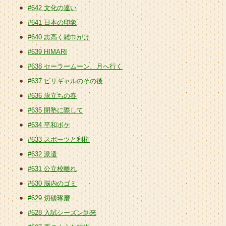
#642 文化の違い
#641 日本の印象
#640 志高く雑巾がけ
#639 HIMARI
#638 セーラームーン、月へ行く
#637 ビリギャルのその後
#636 旅立ちの春
#635 閉塾に際して
#634 平和ボケ
#633 スポーツと利権
#632 派遣
#631 公立校離れ
#630 脳内のゴミ
#629 切磋琢磨
#628 入試シーズン到来