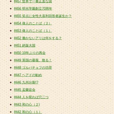
#457 世界で一番正直な国
#456 明光学園創立70周年
#455 笑点に女性大喜利回答者誕生か？
#454 偉人のことば（２）
#453 偉人のことば（１）
#452 働かないアリは何をする？
#451 絶版大国
#450 10年ぶりの再会
#449 英国の薔薇、散る！
#448 ゴルバチョフの功罪
#447 ヘアドの勧め
#446 九州分裂!?
#445 盂蘭盆会
#444 人を呪わば穴二つ
#443 和の心（２)
#442 和の心（１）