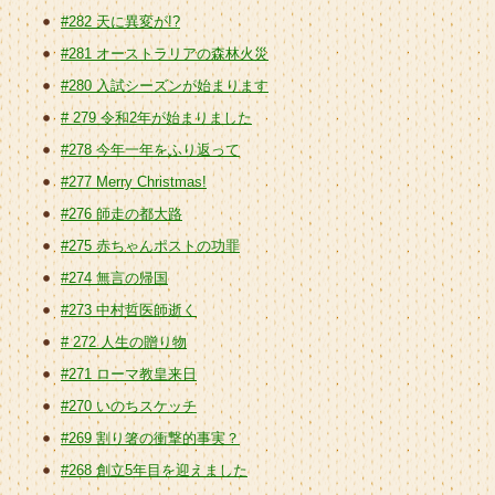
#282 天に異変が!?
#281 オーストラリアの森林火災
#280 入試シーズンが始まります
# 279 令和2年が始まりました
#278 今年一年をふり返って
#277 Merry Christmas!
#276 師走の都大路
#275 赤ちゃんポストの功罪
#274 無言の帰国
#273 中村哲医師逝く
# 272 人生の贈り物
#271 ローマ教皇来日
#270 いのちスケッチ
#269 割り箸の衝撃的事実？
#268 創立5年目を迎えました