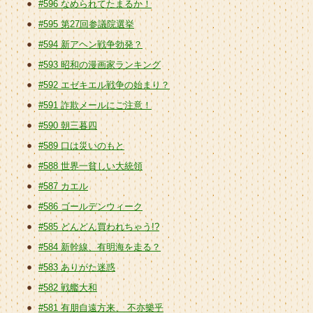
#596 なめられてたまるか！
#595 第27回参議院選挙
#594 新アヘン戦争勃発？
#593 昭和の漫画家ランキング
#592 エゼキエル戦争の始まり？
#591 詐欺メールにご注意！
#590 朝三暮四
#589 口は災いのもと
#588 世界一貧しい大統領
#587 カエル
#586 ゴールデンウィーク
#585 どんどん買われちゃう!?
#584 新幹線、有明海を走る？
#583 ありがた迷惑
#582 戦艦大和
#581 有朋自遠方来、 不亦樂乎