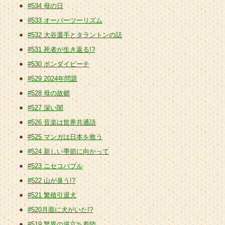
#534 母の日
#533 オーバーツーリズム
#532 大谷選手とタラントンの話
#531 死者が生き返る!?
#530 ボンダイビーチ
#529 2024年問題
#528 母の故郷
#527 深い闇
#526 音楽は世界共通語
#525 マンガは日本を救う
#524 新しい季節に向かって
#523 ニセコバブル
#522 山が臭う!?
#521 繁殖引退犬
#520月面に犬がいた!?
#519 驚異の逆立ち着陸