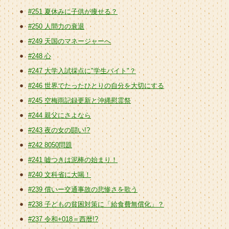
#251 夏休みに子供が痩せる？
#250 人間力の衰退
#249 天国のマネージャーへ
#248 心
#247 大学入試採点に"学生バイト"？
#246 世界でたったひとりの自分を大切にする
#245 空梅雨記録更新と沖縄慰霊祭
#244 親父にさよなら
#243 夜の女の闘い!?
#242 8050問題
#241 嘘つきは泥棒の始まり！
#240 文科省に大喝！
#239 償いー交通事故の悲惨さを歌う
#238 子どもの貧困対策に「給食費無償化」？
#237 令和+018＝西暦!?