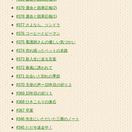
#379 運命と因果応報(2)
#378 運命と因果応報(1)
#377 さよなら、ツンドラ
#376 コーヒーとピーマン
#375 看護師さんの優しい気づかい
#374 売れ残ったペットの末路
#373 新入生に送る言葉
#372 春風に誘われて
#371 出会いと別れの季節
#370 天使の声ー10年目の祈り２
#369 10年目の祈り１
#368 ひきこもりの漱石
#367 卒業
#346 先生にいただいた三冊のノート
#345 ただ今迷走中！