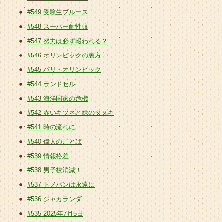
#549 受験生ブルース
#548 スーパー耐性蚊
#547 努力は必ず報われる？
#546 オリンピックの裏方
#545 パリ・オリンピック
#544 ランドセル
#543 海洋国家の危機
#542 赤いキツネと緑のタヌキ
#541 時の流れに
#540 偉人のことば
#539 情報格差
#538 男子校消滅！
#537 トノバンは永遠に
#536 ジャカランダ
#535 2025年7月5日