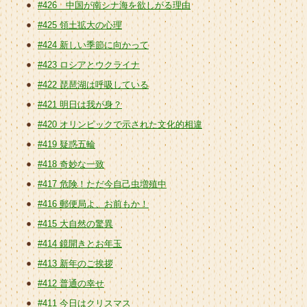
#426 中国が南シナ海を欲しがる理由
#425 領土拡大の心理
#424 新しい季節に向かって
#423 ロシアとウクライナ
#422 琵琶湖は呼吸している
#421 明日は我が身？
#420 オリンピックで示された文化的相違
#419 疑惑五輪
#418 奇妙な一致
#417 危険！ただ今自己虫増殖中
#416 郵便局よ、お前もか！
#415 大自然の驚異
#414 鏡開きとお年玉
#413 新年のご挨拶
#412 普通の幸せ
#411 今日はクリスマス