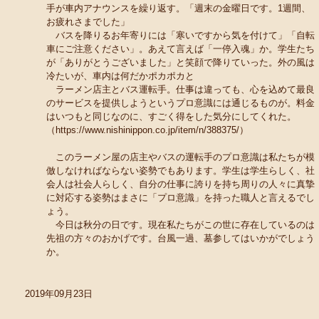
手が車内アナウンスを繰り返す。「週末の金曜日です。1週間、
お疲れさまでした」
バスを降りるお年寄りには「寒いですから気を付けて」「自転
車にご注意ください」。あえて言えば「一停入魂」か。学生たち
が「ありがとうございました」と笑顔で降りていった。外の風は
冷たいが、車内は何だかポカポカと
ラーメン店主とバス運転手。仕事は違っても、心を込めて最良
のサービスを提供しようというプロ意識には通じるものが。料金
はいつもと同じなのに、すごく得をした気分にしてくれた。
（https://www.nishinippon.co.jp/item/n/388375/）
このラーメン屋の店主やバスの運転手のプロ意識は私たちが模
倣しなければならない姿勢でもあります。学生は学生らしく、社
会人は社会人らしく、自分の仕事に誇りを持ち周りの人々に真摯
に対応する姿勢はまさに「プロ意識」を持った職人と言えるでし
ょう。
今日は秋分の日です。現在私たちがこの世に存在しているのは
先祖の方々のおかげです。台風一過、墓参してはいかがでしょう
か。
2019年09月23日