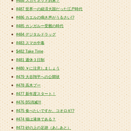
#488 スカイネット到来？
#487 世界一の経済大国だった江戸時代
#486 カエルの鳴き声がうるさい!?
#485 カンガルー受難の時代
#484 デジタルドラッグ
#483 スマホ中毒
$482 Take Time
#481 週休３日制
#480 ￥に注意しましょう
#479 大谷翔平への公開状
#478 高木ブー
#477 新年度スタート！
#476 B5消滅!!!
#475 食べたいですか、コオロギ!?
#474 猫は液体である？
#473 砂の上の足跡（あしあと）