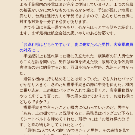
よる千葉県内の停電はまだ完全に復旧していません。１つの台風
の被害がいかに大きなものであるかを考え、予知が難しい地震と
異なり、台風は進行方向が予見できますので、あらかじめ台風に
対する対策を十分する必要があります。
さて今日は台風一過でもあり、心からほっとする話をご紹介し
ます。まず最初は航空会社の思いやりのある対応です。
「お連れ様はどちらですか？」妻に先立たれた男性、客室乗務員
の対応に…
半世紀以上も連れ添った妻に先立たれた、横浜市の知人男性か
らこんな話を聞いた。男性は葬儀を終えた後、故郷である佐賀県
唐津市の寺に納骨するため、羽田空港から空路、九州へと向かっ
た。
遺骨を機内に持ち込めることは知っていた。でも入れたバッグ
がかなり大きく、念のため搭乗手続きの際に中身を伝えた。機内
に乗り込み、上の棚にバッグを入れて席に着くと、客室乗務員が
やって来てこう言った。「隣の席を空けております。お連れ様は
どちらですか？」
搭乗手続きで言ったことが機内に伝わっていたのだ。男性が
「ああ、上の棚です」と説明すると、乗務員はバッグごと下ろし
てシートベルトを締めてくれた。飛行中には「お連れ様の分で
す」と飲み物も出してくれたという。
「最後に2人でいい“旅行”ができた」と男性。その表情を見て