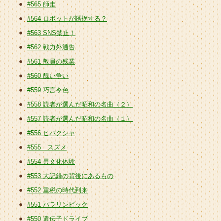
#565 師走
#564 ロボットが誘拐する？
#563 SNS禁止！
#562 戦力外通告
#561 教員の残業
#560 醜い争い
#559 巧言令色
#558 読者が選んだ昭和の名曲（２）
#557 読者が選んだ昭和の名曲（１）
#556 ヒバクシャ
#555 スズメ
#554 異文化体験
#553 大記録の背後にあるもの
#552 重税の時代到来
#551 パラリンピック
#550 遺伝子ドライブ