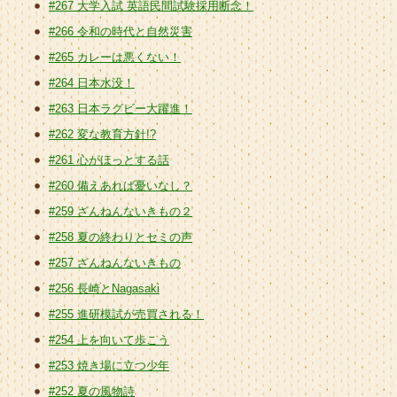
#267 大学入試 英語民間試験採用断念！
#266 令和の時代と自然災害
#265 カレーは悪くない！
#264 日本水没！
#263 日本ラグビー大躍進！
#262 変な教育方針!?
#261 心がほっとする話
#260 備えあれば憂いなし？
#259 ざんねんないきもの２
#258 夏の終わりとセミの声
#257 ざんねんないきもの
#256 長崎とNagasaki
#255 進研模試が売買される！
#254 上を向いて歩こう
#253 焼き場に立つ少年
#252 夏の風物詩