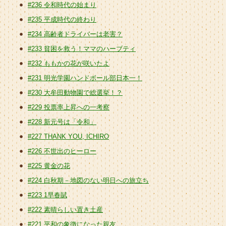
#236 令和時代の始まり
#235 平成時代の終わり
#234 高齢者ドライバーは老害？
#233 貧困を救う！ママのハーブティ
#232 ももかの花が咲いたよ
#231 明光学園ハンドボール部日本一！
#230 大牟田動物園で総選挙！？
#229 投票率上昇への一考察
#228 新元号は「令和」
#227 THANK YOU, ICHIRO
#226 不世出のヒーロー
#225 黄金の花
#224 白秋期－地図のない明日への旅立ち
#223 1早春賦
#222 素晴らしい置き土産
#221 平和の象徴になった親友