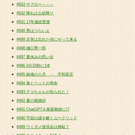
#503 サブロー～～～
#502 降れば土砂降り
#501 17年連続受賞
#500 男はつらいよ
#499 災害は忘れた頃にやって来る
#498 樋口季一郎
#497 夏休みの思い出
#496 3分32秒に1本
#495 鎮魂の八月 － 平和宣言
#494 食とペットの寿命
#493 チコちゃんが叱られた！
#492 夏の風物詩
#491 ChatGPTを家庭教師に!?
#490 宇宙の謎を解くユークリッド
#489 ウミガメ放流会は無駄？