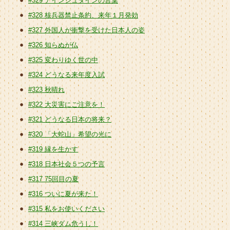
#329 アインシュタインの言葉
#328 核兵器禁止条約、来年１月発効
#327 外国人が衝撃を受けた日本人の姿
#326 知らぬが仏
#325 変わりゆく世の中
#324 どうなる来年度入試
#323 秋晴れ
#322 大災害にご注意を！
#321 どうなる日本の将来？
#320 「大蛇山」希望の光に
#319 縁を生かす
#318 日本社会５つの予言
#317 75回目の夏
#316 ついに夏が来た！
#315 私をお使いください
#314 三峡ダム危うし！