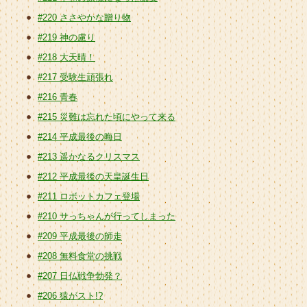
#220 ささやかな贈り物
#219 神の慮り
#218 大天晴！
#217 受験生頑張れ
#216 青春
#215 災難は忘れた頃にやって来る
#214 平成最後の晦日
#213 遥かなるクリスマス
#212 平成最後の天皇誕生日
#211 ロボットカフェ登場
#210 サっちゃんが行ってしまった
#209 平成最後の師走
#208 無料食堂の挑戦
#207 日仏戦争勃発？
#206 猿がスト!?