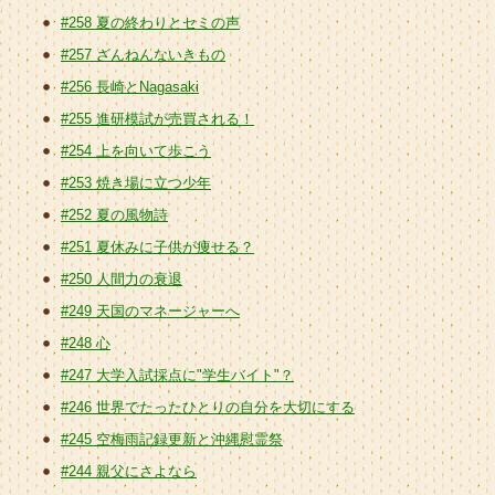
#258 夏の終わりとセミの声
#257 ざんねんないきもの
#256 長崎とNagasaki
#255 進研模試が売買される！
#254 上を向いて歩こう
#253 焼き場に立つ少年
#252 夏の風物詩
#251 夏休みに子供が痩せる？
#250 人間力の衰退
#249 天国のマネージャーへ
#248 心
#247 大学入試採点に"学生バイト"？
#246 世界でたったひとりの自分を大切にする
#245 空梅雨記録更新と沖縄慰霊祭
#244 親父にさよなら