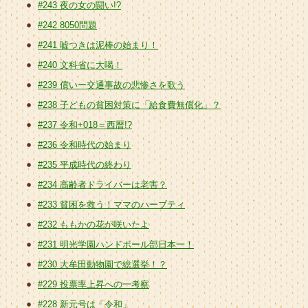
#243 夜の女の闘い!?
#242 8050問題
#241 嘘つきは泥棒の始まり！
#240 文科省に大喝！
#239 償いー交通事故の悲惨さを歌う
#238 子どもの貧困対策に「給食費無償化」？
#237 令和+018＝西暦!?
#236 令和時代の始まり
#235 平成時代の終わり
#234 高齢者ドライバーは老害？
#233 貧困を救う！ママのハーブティ
#232 ももかの花が咲いたよ
#231 明光学園ハンドボール部日本一！
#230 大牟田動物園で総選挙！？
#229 投票率上昇への一考察
#228 新元号は「令和」