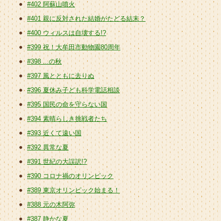
#402 阿蘇山噴火
#401 親に反対された結婚がたどる結末？
#400 ウィルスは自壊する!?
#399 祝！大牟田市動物園80周年
#398 ...の秋
#397 風とともに去りぬ
#396 夏休み子ども科学電話相談
#395 国民の命を守らない国
#394 素晴らしき挑戦者たち
#393 近くて遠い国
#392 異常な夏
#391 世紀の大誤訳!?
#390 コロナ禍のオリンピック
#389 東京オリンピック始まる！
#388 元の木阿弥
#387 静かな夏