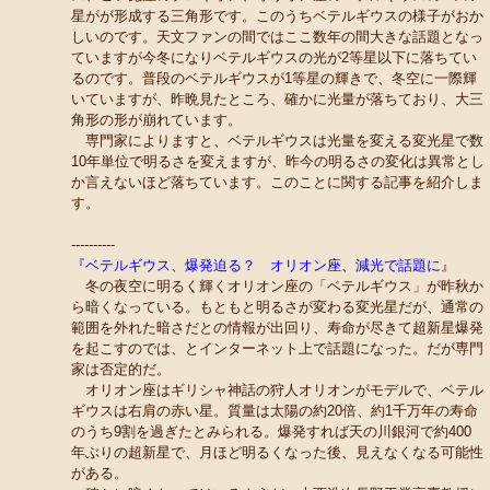
星がが形成する三角形です。このうちベテルギウスの様子がおか
しいのです。天文ファンの間ではここ数年の間大きな話題となっ
ていますが今冬になりベテルギウスの光が2等星以下に落ちてい
るのです。普段のベテルギウスが1等星の輝きで、冬空に一際輝
いていますが、昨晩見たところ、確かに光量が落ちており、大三
角形の形が崩れています。
専門家によりますと、ベテルギウスは光量を変える変光星で数
10年単位で明るさを変えますが、昨今の明るさの変化は異常とし
か言えないほど落ちています。このことに関する記事を紹介しま
す。
----------
『ベテルギウス、爆発迫る？ オリオン座、減光で話題に
』
冬の夜空に明るく輝くオリオン座の「ベテルギウス」が昨秋か
ら暗くなっている。もともと明るさが変わる変光星だが、通常の
範囲を外れた暗さだとの情報が出回り、寿命が尽きて超新星爆発
を起こすのでは、とインターネット上で話題になった。だが専門
家は否定的だ。
オリオン座はギリシャ神話の狩人オリオンがモデルで、ベテル
ギウスは右肩の赤い星。質量は太陽の約20倍、約1千万年の寿命
のうち9割を過ぎたとみられる。爆発すれば天の川銀河で約400
年ぶりの超新星で、月ほど明るくなった後、見えなくなる可能性
がある。