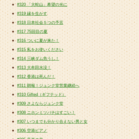
#320 「大蛇山」希望の光に
#319 縁を生かす
#318 日本社会５つの予言
#317 75回目の夏
#316 ついに夏が来た！
#315 私をお使いください
#314 三峡ダム危うし！
#313 大牟田水没！
#312 香港は死んだ！
#311 朗報！ジュンク堂営業継続へ
#310 Gifted（ギフテッド）
#309 さよならジュンク堂
#308 ニホンミツバチはすごい！
#307 いつまでも分かり合えない男と女
#306 空港ピアノ