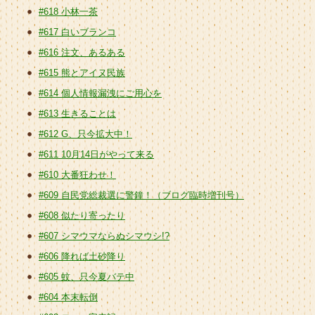
#618 小林一茶
#617 白いブランコ
#616 注文、あるある
#615 熊とアイヌ民族
#614 個人情報漏洩にご用心を
#613 生きることは
#612 G、只今拡大中！
#611 10月14日がやって来る
#610 大番狂わせ！
#609 自民党総裁選に警鐘！（ブログ臨時増刊号）
#608 似たり寄ったり
#607 シマウマならぬシマウシ!?
#606 降れば土砂降り
#605 蚊、只今夏バテ中
#604 本末転倒