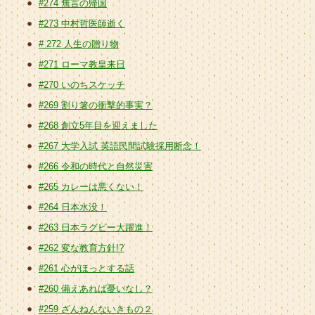
#274 無言の帰国
#273 中村哲医師逝く
# 272 人生の贈り物
#271 ローマ教皇来日
#270 いのちスケッチ
#269 割り箸の衝撃的事実？
#268 創立5年目を迎えました
#267 大学入試 英語民間試験採用断念！
#266 令和の時代と自然災害
#265 カレーは悪くない！
#264 日本水没！
#263 日本ラグビー大躍進！
#262 変な教育方針!?
#261 心がほっとする話
#260 備えあれば憂いなし？
#259 ざんねんないきもの２