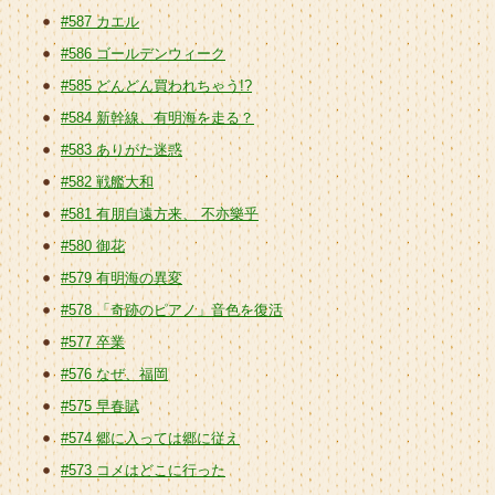
#587 カエル
#586 ゴールデンウィーク
#585 どんどん買われちゃう!?
#584 新幹線、有明海を走る？
#583 ありがた迷惑
#582 戦艦大和
#581 有朋自遠方来、 不亦樂乎
#580 御花
#579 有明海の異変
#578 「奇跡のピアノ」音色を復活
#577 卒業
#576 なぜ、福岡
#575 早春賦
#574 郷に入っては郷に従え
#573 コメはどこに行った