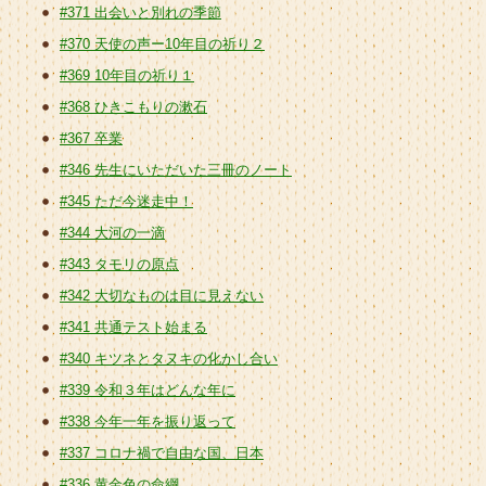
#371 出会いと別れの季節
#370 天使の声ー10年目の祈り２
#369 10年目の祈り１
#368 ひきこもりの漱石
#367 卒業
#346 先生にいただいた三冊のノート
#345 ただ今迷走中！
#344 大河の一滴
#343 タモリの原点
#342 大切なものは目に見えない
#341 共通テスト始まる
#340 キツネとタヌキの化かし合い
#339 令和３年はどんな年に
#338 今年一年を振り返って
#337 コロナ禍で自由な国、日本
#336 黄金色の命綱