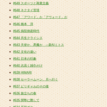
#649 スポーツと商業主義
#648 ネクタイ苦境
#647 「アワード」か「アウォード」か
#646 橋本 淳
#645 病院倒産時代
#644 共生クライシス
#643 天使か、悪魔か ---新AIミトス
#642 文化の違い
#641 日本の印象
#640 志高く雑巾がけ
#639 HIMARI
#638 セーラームーン、月へ行く
#637 ビリギャルのその後
#636 旅立ちの春
#635 閉塾に際して