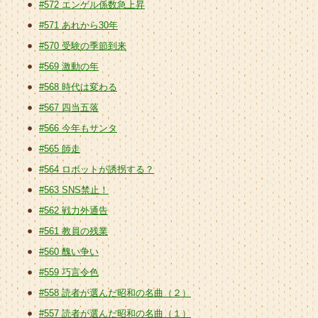
#572 エンゲル係数急上昇
#571 あれから30年
#570 受験の季節到来
#569 激動の年
#568 時代は変わる
#567 四当五落
#566 今年もサンタ
#565 師走
#564 ロボットが誘拐する？
#563 SNS禁止！
#562 戦力外通告
#561 教員の残業
#560 醜い争い
#559 巧言令色
#558 読者が選んだ昭和の名曲（２）
#557 読者が選んだ昭和の名曲（１）