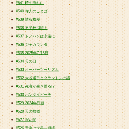
#541 時の流れに
#540 偉人のことば
#539 情報格差
#538 男子校消滅！
#537 トノバンは永遠に
#536 ジャカランダ
#535 2025年7月5日
#534 母の日
#533 オーバーツーリズム
#532 大谷選手とタラントンの話
#531 死者が生き返る!?
#530 ボンダイビーチ
#529 2024年問題
#528 母の故郷
#527 深い闇
#526 音楽は世界共通語