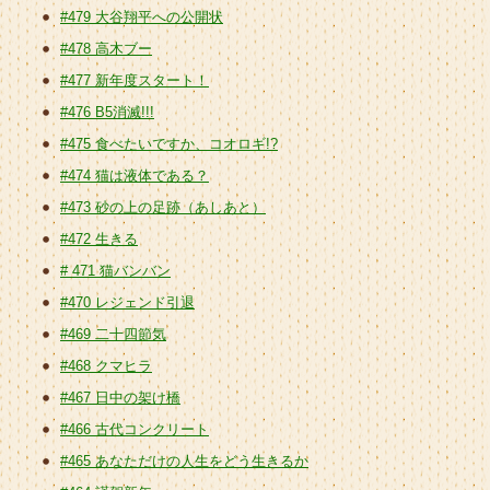
#479 大谷翔平への公開状
#478 高木ブー
#477 新年度スタート！
#476 B5消滅!!!
#475 食べたいですか、コオロギ!?
#474 猫は液体である？
#473 砂の上の足跡（あしあと）
#472 生きる
# 471 猫バンバン
#470 レジェンド引退
#469 二十四節気
#468 クマヒラ
#467 日中の架け橋
#466 古代コンクリート
#465 あなただけの人生をどう生きるか