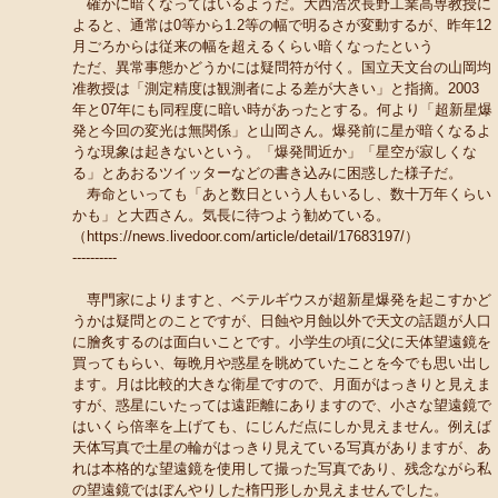
確かに暗くなってはいるようだ。大西浩次長野工業高専教授に
よると、通常は0等から1.2等の幅で明るさが変動するが、昨年12
月ごろからは従来の幅を超えるくらい暗くなったという
ただ、異常事態かどうかには疑問符が付く。国立天文台の山岡均
准教授は「測定精度は観測者による差が大きい」と指摘。2003
年と07年にも同程度に暗い時があったとする。何より「超新星爆
発と今回の変光は無関係」と山岡さん。爆発前に星が暗くなるよ
うな現象は起きないという。「爆発間近か」「星空が寂しくな
る」とあおるツイッターなどの書き込みに困惑した様子だ。
寿命といっても「あと数日という人もいるし、数十万年くらい
かも」と大西さん。気長に待つよう勧めている。
（https://news.livedoor.com/article/detail/17683197/）
----------
専門家によりますと、ベテルギウスが超新星爆発を起こすかど
うかは疑問とのことですが、日蝕や月蝕以外で天文の話題が人口
に膾炙するのは面白いことです。小学生の頃に父に天体望遠鏡を
買ってもらい、毎晩月や惑星を眺めていたことを今でも思い出し
ます。月は比較的大きな衛星ですので、月面がはっきりと見えま
すが、惑星にいたっては遠距離にありますので、小さな望遠鏡で
はいくら倍率を上げても、にじんだ点にしか見えません。例えば
天体写真で土星の輪がはっきり見えている写真がありますが、あ
れは本格的な望遠鏡を使用して撮った写真であり、残念ながら私
の望遠鏡ではぼんやりした楕円形しか見えませんでした。