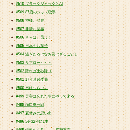
#510 ブラックジャックとAI
#509 87歳のジャズ歌手
#508 神様、健在！
#507 非情な世界
#506 さらば、昴よ！
#505 日本のお菓子
#504 過ぎたるはなお及ばざるごとし
#503 サブロー～～～
#502 降れば土砂降り
#501 17年連続受賞
#500 男はつらいよ
#499 災害は忘れた頃にやって来る
#498 樋口季一郎
#497 夏休みの思い出
#496 3分32秒に1本
#495 鎮魂の八月 － 平和宣言