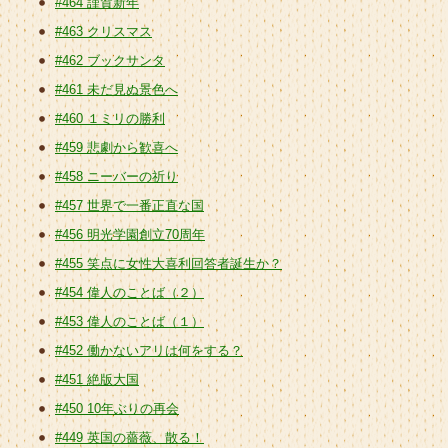
#464 謹賀新年
#463 クリスマス
#462 ブックサンタ
#461 未だ見ぬ景色へ
#460 １ミリの勝利
#459 悲劇から歓喜へ
#458 ニーバーの祈り
#457 世界で一番正直な国
#456 明光学園創立70周年
#455 笑点に女性大喜利回答者誕生か？
#454 偉人のことば（２）
#453 偉人のことば（１）
#452 働かないアリは何をする？
#451 絶版大国
#450 10年ぶりの再会
#449 英国の薔薇、散る！