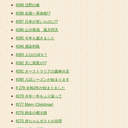
#289 沈黙の春
#288 全国一斉休校!?
#287 日本が笑いものに!?
#286 山川異域 風月同天
#285 今年も届きました
#284 感染列島
#283 人口の14％？
#282 天に異変が!?
#281 オーストラリアの森林火災
#280 入試シーズンが始まります
# 279 令和2年が始まりました
#278 今年一年をふり返って
#277 Merry Christmas!
#276 師走の都大路
#275 赤ちゃんポストの功罪