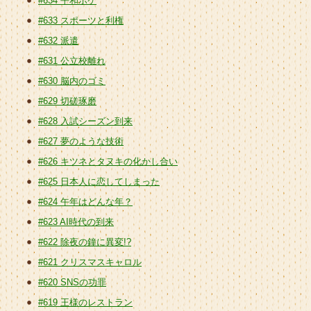
#634 平和ボケ
#633 スポーツと利権
#632 派遣
#631 公立校離れ
#630 脳内のゴミ
#629 切磋琢磨
#628 入試シーズン到来
#627 夢のような技術
#626 キツネとタヌキの化かし合い
#625 日本人に恋してしまった
#624 午年はどんな年？
#623 AI時代の到来
#622 除夜の鐘に異変!?
#621 クリスマスキャロル
#620 SNSの功罪
#619 王様のレストラン