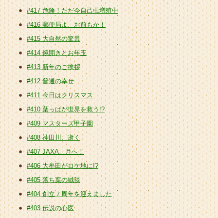
#417 危険！ただ今自己虫増殖中
#416 郵便局よ、お前もか！
#415 大自然の驚異
#414 鏡開きとお年玉
#413 新年のご挨拶
#412 普通の幸せ
#411 今日はクリスマス
#410 葉っぱが世界を救う!?
#409 マスターズ甲子園
#408 神田川、逝く
#407 JAXA、月へ！
#406 大牟田がロケ地に!?
#405 落ち葉の絨毯
#404 創立７周年を迎えました
#403 伝説の心医