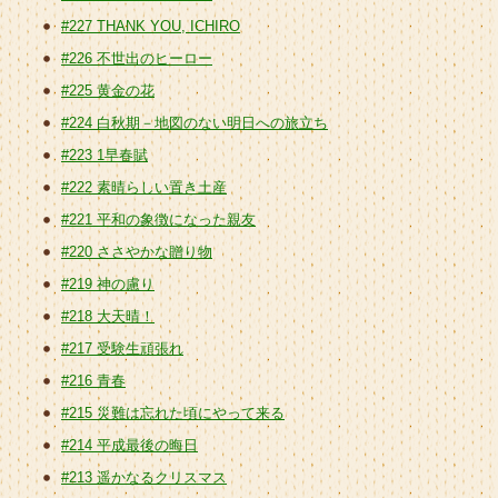
#227 THANK YOU, ICHIRO
#226 不世出のヒーロー
#225 黄金の花
#224 白秋期－地図のない明日への旅立ち
#223 1早春賦
#222 素晴らしい置き土産
#221 平和の象徴になった親友
#220 ささやかな贈り物
#219 神の慮り
#218 大天晴！
#217 受験生頑張れ
#216 青春
#215 災難は忘れた頃にやって来る
#214 平成最後の晦日
#213 遥かなるクリスマス