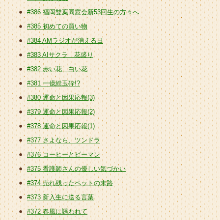
#386 福岡雙葉同窓会新53回生の方々へ
#385 初めての買い物
#384 AMラジオが消える日
#383 AIサクラ 花盛り
#382 赤い花 白い花
#381 一億総玉砕!?
#380 運命と因果応報(3)
#379 運命と因果応報(2)
#378 運命と因果応報(1)
#377 さよなら、ツンドラ
#376 コーヒーとピーマン
#375 看護師さんの優しい気づかい
#374 売れ残ったペットの末路
#373 新入生に送る言葉
#372 春風に誘われて