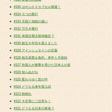
#335 はやぶさ２カプセル帰還！
#334 七つの善行
#333 天国と地獄の違い
#332 万引き横行
#331 米国次期大統領確定？
#330 創立６年目を迎えました
#329 アインシュタインの言葉
#328 核兵器禁止条約、来年１月発効
#327 外国人が衝撃を受けた日本人の姿
#326 知らぬが仏
#325 変わりゆく世の中
#324 どうなる来年度入試
#323 秋晴れ
#322 大災害にご注意を！
#321 どうなる日本の将来？