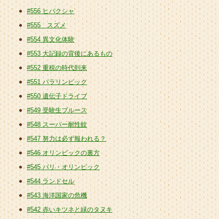
#556 ヒバクシャ
#555 スズメ
#554 異文化体験
#553 大記録の背後にあるもの
#552 重税の時代到来
#551 パラリンピック
#550 遺伝子ドライブ
#549 受験生ブルース
#548 スーパー耐性蚊
#547 努力は必ず報われる？
#546 オリンピックの裏方
#545 パリ・オリンピック
#544 ランドセル
#543 海洋国家の危機
#542 赤いキツネと緑のタヌキ