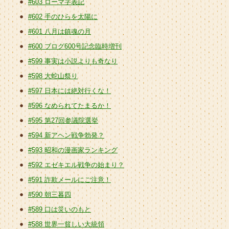
#603 ローマ字表記
#602 手のひらを太陽に
#601 八月は鎮魂の月
#600 ブログ600号記念臨時増刊
#599 事実は小説よりも奇なり
#598 大蛇山祭り
#597 日本には絶対行くな！
#596 なめられてたまるか！
#595 第27回参議院選挙
#594 新アヘン戦争勃発？
#593 昭和の漫画家ランキング
#592 エゼキエル戦争の始まり？
#591 詐欺メールにご注意！
#590 朝三暮四
#589 口は災いのもと
#588 世界一貧しい大統領