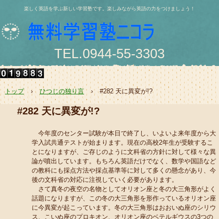
楽しく英語を学ぶ新しい学習塾です。楽しみながら英語の力をつけましょう！
TEL.0944-55-3303
〒836-0844 大牟田市浄真町114番地 浄真ビル202号
e-mail:nishio@jukunicolas.net
トップ
›
ひつじの独り言
›
#282 天に異変が!?
#282 天に異変が!?
今年度のセンター試験が本日で終了し、いよいよ来年度から大
学入試共通テストが始まります。現在の高校2年生が受験するこ
とになりますが、ご存じのように文科省の方針に対して様々な異
論が噴出しています。もちろん英語だけでなく、数学や国語など
の教科にも採点方法や採点基準等に対して多くの懸念があり、今
後の文科省の対応に注視していく必要があります。
さて真冬の夜空の名物としてオリオン座と冬の大三角形がよく
話題になりますが、この冬の大三角形を形作っているオリオン座
に今異変が起こっています。冬の大三角形はおおいぬ座のシリウ
ス、こいぬ座のプロキオン、オリオン座のベテルギウスの3つの