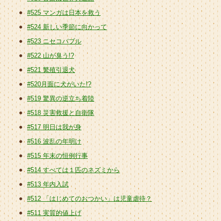
#525 マンガは日本を救う
#524 新しい季節に向かって
#523 ニセコバブル
#522 山が臭う!?
#521 繁殖引退犬
#520月面に犬がいた!?
#519 驚異の逆立ち着陸
#518 災害救援と自衛隊
#517 明日は我が身
#516 波乱の年明け
#515 年末の恒例行事
#514 すべては１匹のネズミから
#513 年内入試
#512 「はじめてのおつかい」は児童虐待？
#511 実質的値上げ