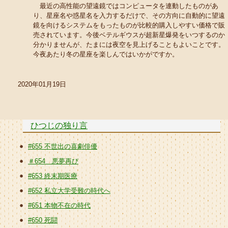
最近の高性能の望遠鏡ではコンピュータを連動したものがあ
り、星座名や惑星名を入力するだけで、その方向に自動的に望遠
鏡を向けるシステムをもったものが比較的購入しやすい価格で販
売されています。今後ベテルギウスが超新星爆発をいつするのか
分かりませんが、たまには夜空を見上げることもよいことです。
今夜あたり冬の星座を楽しんではいかがですか。
2020年01月19日
ひつじの独り言
#655 不世出の喜劇俳優
＃654 悪夢再び
#653 終末期医療
#652 私立大学受難の時代へ
#651 本物不在の時代
#650 死闘