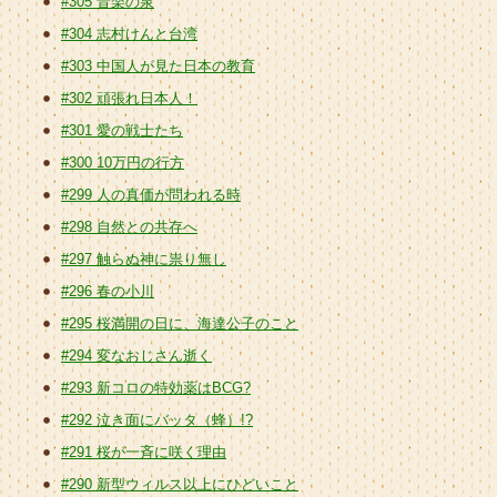
#305 音楽の泉
#304 志村けんと台湾
#303 中国人が見た日本の教育
#302 頑張れ日本人！
#301 愛の戦士たち
#300 10万円の行方
#299 人の真価が問われる時
#298 自然との共存へ
#297 触らぬ神に祟り無し
#296 春の小川
#295 桜満開の日に、海達公子のこと
#294 変なおじさん逝く
#293 新コロの特効薬はBCG?
#292 泣き面にバッタ（蜂）!?
#291 桜が一斉に咲く理由
#290 新型ウィルス以上にひどいこと