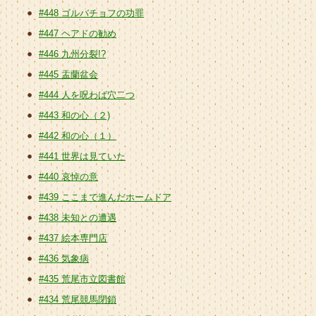
#448 ゴルバチョフの功罪
#447 ヘアドの勧め
#446 九州分裂!?
#445 盂蘭盆会
#444 人を呪わば穴二つ
#443 和の心（２)
#442 和の心（１）
#441 世界は見ていた
#440 哀悼の意
#439 ここまで進んだホームドア
#438 未知との遭遇
#437 絵本専門店
#436 気象病
#435 荒尾市立図書館
#434 荒尾競馬閉鎖