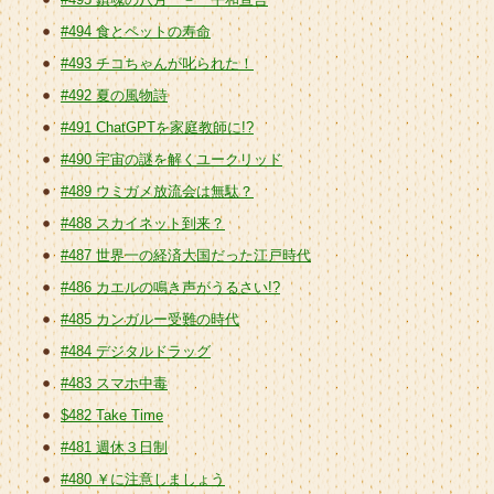
#494 食とペットの寿命
#493 チコちゃんが叱られた！
#492 夏の風物詩
#491 ChatGPTを家庭教師に!?
#490 宇宙の謎を解くユークリッド
#489 ウミガメ放流会は無駄？
#488 スカイネット到来？
#487 世界一の経済大国だった江戸時代
#486 カエルの鳴き声がうるさい!?
#485 カンガルー受難の時代
#484 デジタルドラッグ
#483 スマホ中毒
$482 Take Time
#481 週休３日制
#480 ￥に注意しましょう