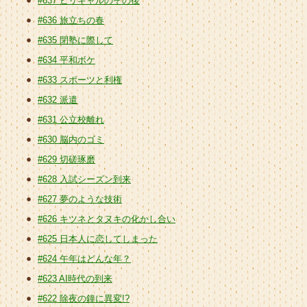
#637 ビリギャルのその後
#636 旅立ちの春
#635 閉塾に際して
#634 平和ボケ
#633 スポーツと利権
#632 派遣
#631 公立校離れ
#630 脳内のゴミ
#629 切磋琢磨
#628 入試シーズン到来
#627 夢のような技術
#626 キツネとタヌキの化かし合い
#625 日本人に恋してしまった
#624 午年はどんな年？
#623 AI時代の到来
#622 除夜の鐘に異変!?