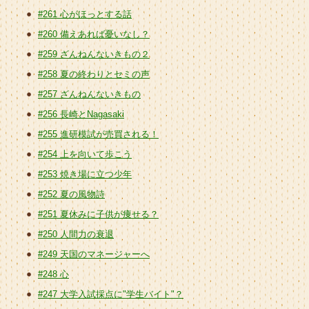
#261 心がほっとする話
#260 備えあれば憂いなし？
#259 ざんねんないきもの２
#258 夏の終わりとセミの声
#257 ざんねんないきもの
#256 長崎とNagasaki
#255 進研模試が売買される！
#254 上を向いて歩こう
#253 焼き場に立つ少年
#252 夏の風物詩
#251 夏休みに子供が痩せる？
#250 人間力の衰退
#249 天国のマネージャーへ
#248 心
#247 大学入試採点に"学生バイト"？