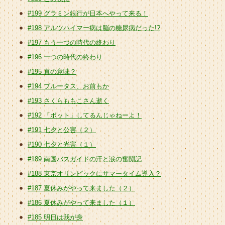
#199 グラミン銀行が日本へやって来る！
#198 アルツハイマー病は脳の糖尿病だった!?
#197 もう一つの時代の終わり
#196 一つの時代の終わり
#195 真の意味？
#194 ブルータス、お前もか
#193 さくらももこさん逝く
#192 「ボット」してるんじゃねーよ！
#191 七夕と公害（２）
#190 七夕と光害（１）
#189 南国バスガイドの汗と涙の奮闘記
#188 東京オリンピックにサマータイム導入？
#187 夏休みがやって来ました（２）
#186 夏休みがやって来ました（１）
#185 明日は我が身