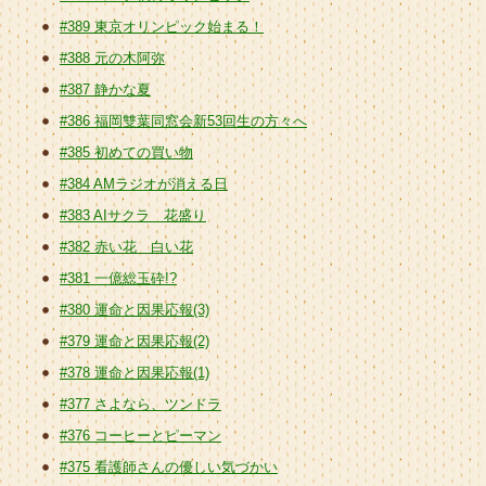
#389 東京オリンピック始まる！
#388 元の木阿弥
#387 静かな夏
#386 福岡雙葉同窓会新53回生の方々へ
#385 初めての買い物
#384 AMラジオが消える日
#383 AIサクラ 花盛り
#382 赤い花 白い花
#381 一億総玉砕!?
#380 運命と因果応報(3)
#379 運命と因果応報(2)
#378 運命と因果応報(1)
#377 さよなら、ツンドラ
#376 コーヒーとピーマン
#375 看護師さんの優しい気づかい