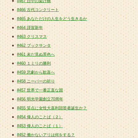
#467 日中の架け橋
#466 古代コンクリート
#465 あなただけの人生をどう生きるか
#464 謹賀新年
#463 クリスマス
#462 ブックサンタ
#461 未だ見ぬ景色へ
#460 １ミリの勝利
#459 悲劇から歓喜へ
#458 ニーバーの祈り
#457 世界で一番正直な国
#456 明光学園創立70周年
#455 笑点に女性大喜利回答者誕生か？
#454 偉人のことば（２）
#453 偉人のことば（１）
#452 働かないアリは何をする？