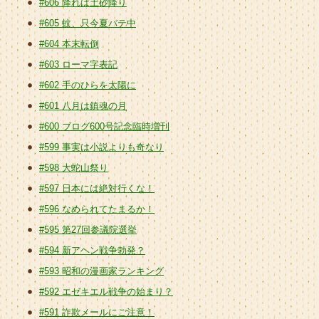
#606 降れば土砂降り
#605 蚊、只今夏バテ中
#604 本末転倒
#603 ローマ字表記
#602 手のひらを太陽に
#601 八月は鎮魂の月
#600 ブログ600号記念臨時増刊
#599 事実は小説よりも奇なり
#598 大蛇山祭り
#597 日本には絶対行くな！
#596 なめられてたまるか！
#595 第27回参議院選挙
#594 新アヘン戦争勃発？
#593 昭和の漫画家ランキング
#592 エゼキエル戦争の始まり？
#591 詐欺メールにご注意！