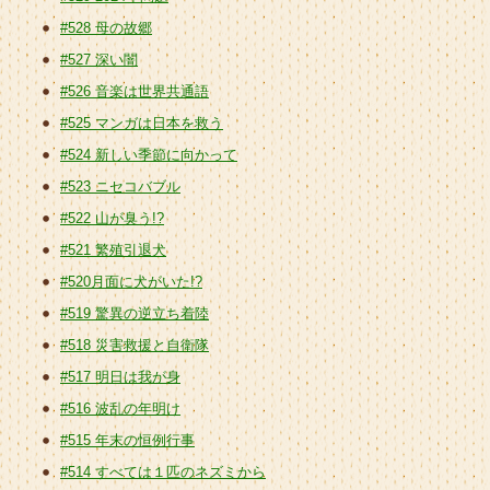
#528 母の故郷
#527 深い闇
#526 音楽は世界共通語
#525 マンガは日本を救う
#524 新しい季節に向かって
#523 ニセコバブル
#522 山が臭う!?
#521 繁殖引退犬
#520月面に犬がいた!?
#519 驚異の逆立ち着陸
#518 災害救援と自衛隊
#517 明日は我が身
#516 波乱の年明け
#515 年末の恒例行事
#514 すべては１匹のネズミから