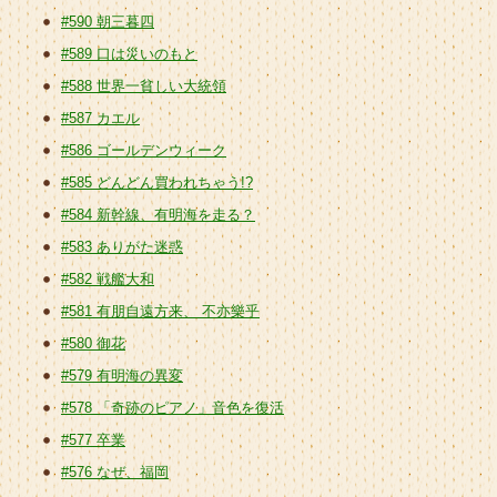
#590 朝三暮四
#589 口は災いのもと
#588 世界一貧しい大統領
#587 カエル
#586 ゴールデンウィーク
#585 どんどん買われちゃう!?
#584 新幹線、有明海を走る？
#583 ありがた迷惑
#582 戦艦大和
#581 有朋自遠方来、 不亦樂乎
#580 御花
#579 有明海の異変
#578 「奇跡のピアノ」音色を復活
#577 卒業
#576 なぜ、福岡