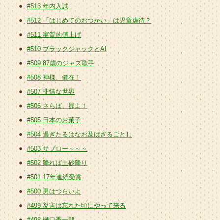
#513 年内入試
#512 「はじめてのおつかい」は児童虐待？
#511 実質的値上げ
#510 ブラックジャックとAI
#509 87歳のジャズ歌手
#508 神様、健在！
#507 非情な世界
#506 さらば、昴よ！
#505 日本のお菓子
#504 過ぎたるはなお及ばざるごとし
#503 サブロー～～～
#502 降れば土砂降り
#501 17年連続受賞
#500 男はつらいよ
#499 災害は忘れた頃にやって来る
#498 樋口季一郎