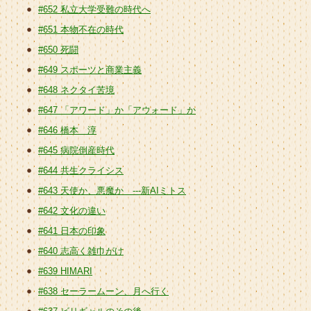
#652 私立大学受難の時代へ
#651 本物不在の時代
#650 死闘
#649 スポーツと商業主義
#648 ネクタイ苦境
#647 「アワード」か「アウォード」か
#646 橋本 淳
#645 病院倒産時代
#644 共生クライシス
#643 天使か、悪魔か ---新AIミトス
#642 文化の違い
#641 日本の印象
#640 志高く雑巾がけ
#639 HIMARI
#638 セーラームーン、月へ行く