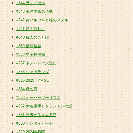
#544 ランドセル
#543 海洋国家の危機
#542 赤いキツネと緑のタヌキ
#541 時の流れに
#540 偉人のことば
#539 情報格差
#538 男子校消滅！
#537 トノバンは永遠に
#536 ジャカランダ
#535 2025年7月5日
#534 母の日
#533 オーバーツーリズム
#532 大谷選手とタラントンの話
#531 死者が生き返る!?
#530 ボンダイビーチ
#529 2024年問題