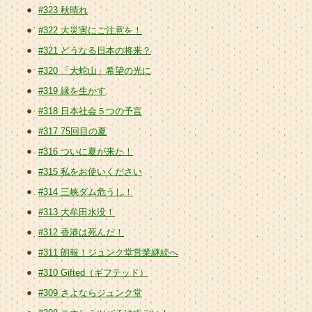
#323 秋晴れ
#322 大災害にご注意を！
#321 どうなる日本の将来？
#320 「大蛇山」希望の光に
#319 縁を生かす
#318 日本社会５つの予言
#317 75回目の夏
#316 ついに夏が来た！
#315 私をお使いください
#314 三峡ダム危うし！
#313 大牟田水没！
#312 香港は死んだ！
#311 朗報！ジュンク堂営業継続へ
#310 Gifted（ギフテッド）
#309 さよならジュンク堂