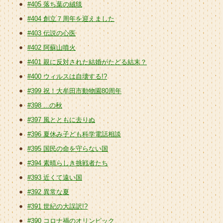
#405 落ち葉の絨毯
#404 創立７周年を迎えました
#403 伝説の心医
#402 阿蘇山噴火
#401 親に反対された結婚がたどる結末？
#400 ウィルスは自壊する!?
#399 祝！大牟田市動物園80周年
#398 ...の秋
#397 風とともに去りぬ
#396 夏休み子ども科学電話相談
#395 国民の命を守らない国
#394 素晴らしき挑戦者たち
#393 近くて遠い国
#392 異常な夏
#391 世紀の大誤訳!?
#390 コロナ禍のオリンピック