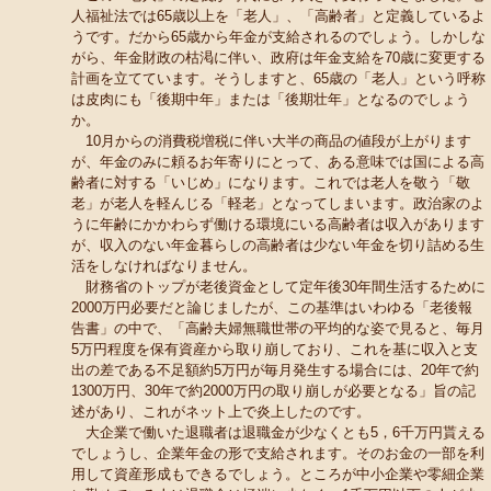
人福祉法では65歳以上を「老人」、「高齢者」と定義しているよ
うです。だから65歳から年金が支給されるのでしょう。しかしな
がら、年金財政の枯渇に伴い、政府は年金支給を70歳に変更する
計画を立てています。そうしますと、65歳の「老人」という呼称
は皮肉にも「後期中年」または「後期壮年」となるのでしょう
か。
10月からの消費税増税に伴い大半の商品の値段が上がります
が、年金のみに頼るお年寄りにとって、ある意味では国による高
齢者に対する「いじめ」になります。これでは老人を敬う「敬
老」が老人を軽んじる「軽老」となってしまいます。政治家のよ
うに年齢にかかわらず働ける環境にいる高齢者は収入があります
が、収入のない年金暮らしの高齢者は少ない年金を切り詰める生
活をしなければなりません。
財務省のトップが老後資金として定年後30年間生活するために
2000万円必要だと論じましたが、この基準はいわゆる「老後報
告書」の中で、「高齢夫婦無職世帯の平均的な姿で見ると、毎月
5万円程度を保有資産から取り崩しており、これを基に収入と支
出の差である不足額約5万円が毎月発生する場合には、20年で約
1300万円、30年で約2000万円の取り崩しが必要となる」旨の記
述があり、これがネット上で炎上したのです。
大企業で働いた退職者は退職金が少なくとも5，6千万円貰える
でしょうし、企業年金の形で支給されます。そのお金の一部を利
用して資産形成もできるでしょう。ところが中小企業や零細企業