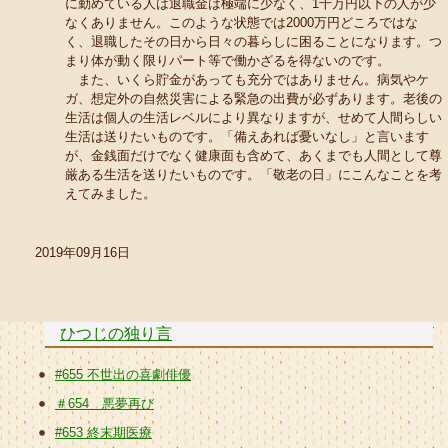
に勤めている人は退職金は極端に少なく、1千万円以下の人が少
なくありません。このような状態では2000万円どころではな
く、退職したその日から日々の暮らしに困ることになります。つ
まり体が動く限りパート等で働かざるを得ないのです。
また、いくら貯金があっても充分ではありません。病気やケ
ガ、想定外の自然災害による緊急の出費が必ずあります。老後の
生活は個人の生活レベルにより異なりますが、せめて人間らしい
生活は送りたいものです。「備えあれば憂いなし」と言います
が、金銭面だけでなく健康面も含めて、あくまでも人間として尊
厳ある生活を送りたいものです。「敬老の日」にこんなことを考
えてみました。
2019年09月16日
ひつじの独り言
#655 不世出の喜劇俳優
＃654 悪夢再び
#653 終末期医療