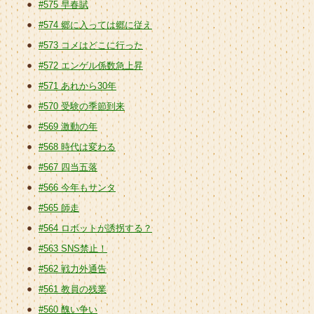
#575 早春賦
#574 郷に入っては郷に従え
#573 コメはどこに行った
#572 エンゲル係数急上昇
#571 あれから30年
#570 受験の季節到来
#569 激動の年
#568 時代は変わる
#567 四当五落
#566 今年もサンタ
#565 師走
#564 ロボットが誘拐する？
#563 SNS禁止！
#562 戦力外通告
#561 教員の残業
#560 醜い争い