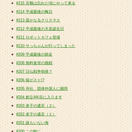
#215 災難は忘れた頃にやって来る
#214 平成最後の晦日
#213 遥かなるクリスマス
#212 平成最後の天皇誕生日
#211 ロボットカフェ登場
#210 サっちゃんが行ってしまった
#209 平成最後の師走
#208 無料食堂の挑戦
#207 日仏戦争勃発？
#206 猿がスト!?
#205 寺社、団体外国人に困惑
#204 創立4年目に入ります
#203 老子の遺言（２）
#202 老子の遺言（１）
#201 誰もいない海
#200 この秋に