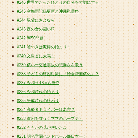
#246 世界でたったひとりの自分を大切にする
#245 空梅雨記録更新と沖縄慰霊祭
#244 親父にさよなら
#243 夜の女の闘い!?
#242 8050問題
#241 嘘つきは泥棒の始まり！
#240 文科省に大喝！
#239 償いー交通事故の悲惨さを歌う
#238 子どもの貧困対策に「給食費無償化」？
#237 令和+018＝西暦!?
#236 令和時代の始まり
#235 平成時代の終わり
#234 高齢者ドライバーは老害？
#233 貧困を救う！ママのハーブティ
#232 ももかの花が咲いたよ
#231 明光学園ハンドボール部日本一！