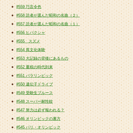
#559 巧言令色
#558 読者が選んだ昭和の名曲（２）
#557 読者が選んだ昭和の名曲（１）
#556 ヒバクシャ
#555 スズメ
#554 異文化体験
#553 大記録の背後にあるもの
#552 重税の時代到来
#551 パラリンピック
#550 遺伝子ドライブ
#549 受験生ブルース
#548 スーパー耐性蚊
#547 努力は必ず報われる？
#546 オリンピックの裏方
#545 パリ・オリンピック