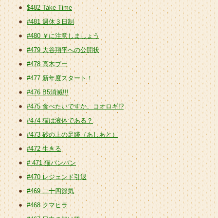
$482 Take Time
#481 週休３日制
#480 ￥に注意しましょう
#479 大谷翔平への公開状
#478 高木ブー
#477 新年度スタート！
#476 B5消滅!!!
#475 食べたいですか、コオロギ!?
#474 猫は液体である？
#473 砂の上の足跡（あしあと）
#472 生きる
# 471 猫バンバン
#470 レジェンド引退
#469 二十四節気
#468 クマヒラ