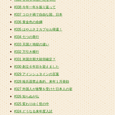
#338 今年一年を振り返って
#337 コロナ禍で自由な国、日本
#336 黄金色の命綱
#335 はやぶさ２カプセル帰還！
#334 七つの善行
#333 天国と地獄の違い
#332 万引き横行
#331 米国次期大統領確定？
#330 創立６年目を迎えました
#329 アインシュタインの言葉
#328 核兵器禁止条約、来年１月発効
#327 外国人が衝撃を受けた日本人の姿
#326 知らぬが仏
#325 変わりゆく世の中
#324 どうなる来年度入試