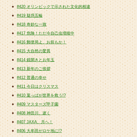
#420 オリンピックで示された文化的相違
#419 疑惑五輪
#418 奇妙な一致
#417 危険！ただ今自己虫増殖中
#416 郵便局よ、お前もか！
#415 大自然の驚異
#414 鏡開きとお年玉
#413 新年のご挨拶
#412 普通の幸せ
#411 今日はクリスマス
#410 葉っぱが世界を救う!?
#409 マスターズ甲子園
#408 神田川、逝く
#407 JAXA、月へ！
#406 大牟田がロケ地に!?