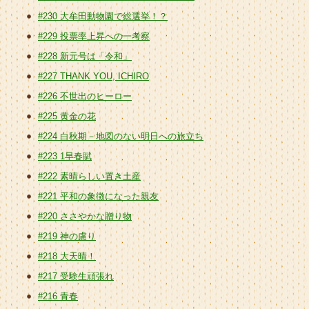
#230 大牟田動物園で総選挙！？
#229 投票率上昇への一考察
#228 新元号は「令和」
#227 THANK YOU, ICHIRO
#226 不世出のヒーロー
#225 黄金の花
#224 白秋期－地図のない明日への旅立ち
#223 1早春賦
#222 素晴らしい置き土産
#221 平和の象徴になった親友
#220 ささやかな贈り物
#219 神の慮り
#218 大天晴！
#217 受験生頑張れ
#216 青春