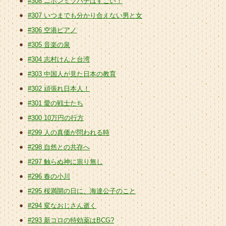
#308 ニホンミツバチはすごい！
#307 いつまでも分かり合えない男と女
#306 空港ピアノ
#305 音楽の泉
#304 志村けんと台湾
#303 中国人が見た日本の教育
#302 頑張れ日本人！
#301 愛の戦士たち
#300 10万円の行方
#299 人の真価が問われる時
#298 自然との共存へ
#297 触らぬ神に祟り無し
#296 春の小川
#295 桜満開の日に、海達公子のこと
#294 変なおじさん逝く
#293 新コロの特効薬はBCG?