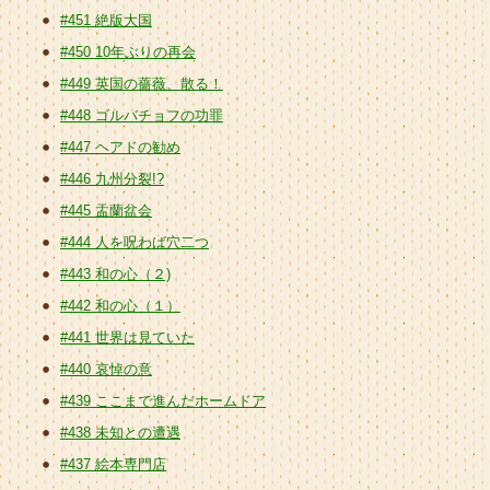
#451 絶版大国
#450 10年ぶりの再会
#449 英国の薔薇、散る！
#448 ゴルバチョフの功罪
#447 ヘアドの勧め
#446 九州分裂!?
#445 盂蘭盆会
#444 人を呪わば穴二つ
#443 和の心（２)
#442 和の心（１）
#441 世界は見ていた
#440 哀悼の意
#439 ここまで進んだホームドア
#438 未知との遭遇
#437 絵本専門店