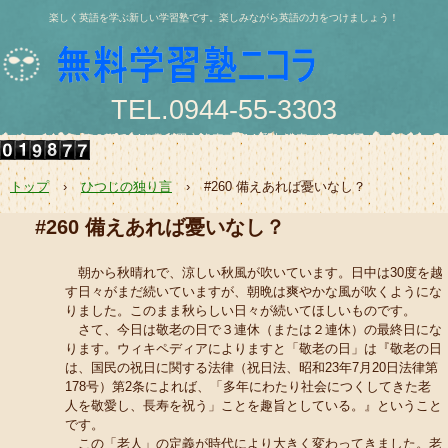
楽しく英語を学ぶ新しい学習塾です。楽しみながら英語の力をつけましょう！
TEL.0944-55-3303
〒836-0844 大牟田市浄真町114番地 浄真ビル202号
e-mail:nishio@jukunicolas.net
トップ
›
ひつじの独り言
›
#260 備えあれば憂いなし？
#260 備えあれば憂いなし？
朝から秋晴れで、涼しい秋風が吹いています。日中は30度を越
す日々がまだ続いていますが、朝晩は爽やかな風が吹くようにな
りました。このまま秋らしい日々が続いてほしいものです。
さて、今日は敬老の日で３連休（または２連休）の最終日にな
ります。ウィキペディアによりますと「敬老の日」は『敬老の日
は、国民の祝日に関する法律（祝日法、昭和23年7月20日法律第
178号）第2条によれば、「多年にわたり社会につくしてきた老
人を敬愛し、長寿を祝う」ことを趣旨としている。』ということ
です。
この「老人」の定義が時代により大きく変わってきました。老