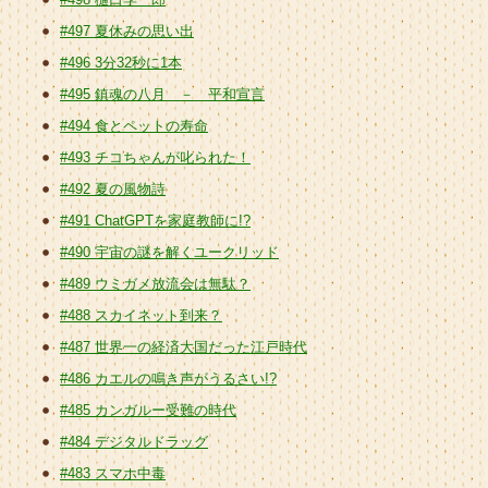
#497 夏休みの思い出
#496 3分32秒に1本
#495 鎮魂の八月 － 平和宣言
#494 食とペットの寿命
#493 チコちゃんが叱られた！
#492 夏の風物詩
#491 ChatGPTを家庭教師に!?
#490 宇宙の謎を解くユークリッド
#489 ウミガメ放流会は無駄？
#488 スカイネット到来？
#487 世界一の経済大国だった江戸時代
#486 カエルの鳴き声がうるさい!?
#485 カンガルー受難の時代
#484 デジタルドラッグ
#483 スマホ中毒