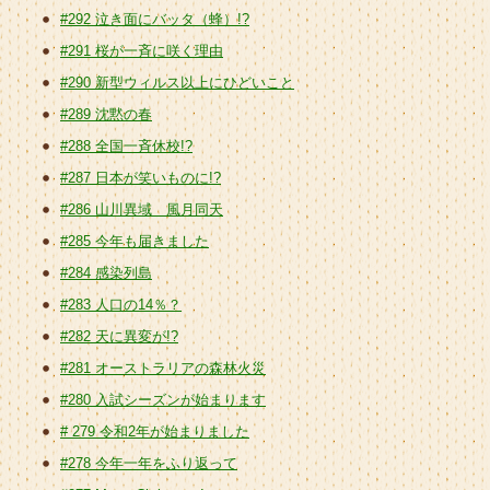
#292 泣き面にバッタ（蜂）!?
#291 桜が一斉に咲く理由
#290 新型ウィルス以上にひどいこと
#289 沈黙の春
#288 全国一斉休校!?
#287 日本が笑いものに!?
#286 山川異域 風月同天
#285 今年も届きました
#284 感染列島
#283 人口の14％？
#282 天に異変が!?
#281 オーストラリアの森林火災
#280 入試シーズンが始まります
# 279 令和2年が始まりました
#278 今年一年をふり返って