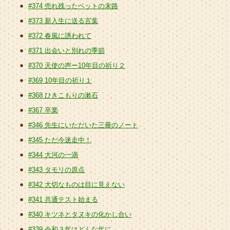
#374 売れ残ったペットの末路
#373 新入生に送る言葉
#372 春風に誘われて
#371 出会いと別れの季節
#370 天使の声ー10年目の祈り２
#369 10年目の祈り１
#368 ひきこもりの漱石
#367 卒業
#346 先生にいただいた三冊のノート
#345 ただ今迷走中！
#344 大河の一滴
#343 タモリの原点
#342 大切なものは目に見えない
#341 共通テスト始まる
#340 キツネとタヌキの化かし合い
#339 令和３年はどんな年に