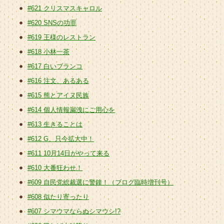
#621 クリスマスキャロル
#620 SNSの功罪
#619 王様のレストラン
#618 小林一茶
#617 白いブランコ
#616 注文、あるある
#615 熊とアイヌ民族
#614 個人情報漏洩にご用心を
#613 生きることは
#612 G、只今拡大中！
#611 10月14日がやって来る
#610 大番狂わせ！
#609 自民党総裁選に警鐘！（ブログ臨時増刊号）
#608 似たり寄ったり
#607 シマウマならぬシマウシ!?