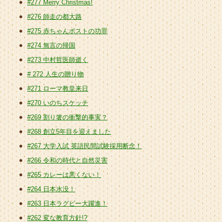
#277 Merry Christmas!
#276 師走の都大路
#275 赤ちゃんポストの功罪
#274 無言の帰国
#273 中村哲医師逝く
# 272 人生の贈り物
#271 ローマ教皇来日
#270 いのちスケッチ
#269 割り箸の衝撃的事実？
#268 創立5年目を迎えました
#267 大学入試 英語民間試験採用断念！
#266 令和の時代と自然災害
#265 カレーは悪くない！
#264 日本水没！
#263 日本ラグビー大躍進！
#262 変な教育方針!?