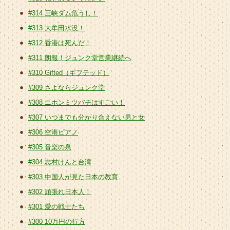
#314 三峡ダム危うし！
#313 大牟田水没！
#312 香港は死んだ！
#311 朗報！ジュンク堂営業継続へ
#310 Gifted（ギフテッド）
#309 さよならジュンク堂
#308 ニホンミツバチはすごい！
#307 いつまでも分かり合えない男と女
#306 空港ピアノ
#305 音楽の泉
#304 志村けんと台湾
#303 中国人が見た日本の教育
#302 頑張れ日本人！
#301 愛の戦士たち
#300 10万円の行方