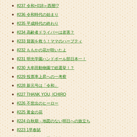
#237 令和+018＝西暦!?
#236 令和時代の始まり
#235 平成時代の終わり
#234 高齢者ドライバーは老害？
#233 貧困を救う！ママのハーブティ
#232 ももかの花が咲いたよ
#231 明光学園ハンドボール部日本一！
#230 大牟田動物園で総選挙！？
#229 投票率上昇への一考察
#228 新元号は「令和」
#227 THANK YOU, ICHIRO
#226 不世出のヒーロー
#225 黄金の花
#224 白秋期－地図のない明日への旅立ち
#223 1早春賦