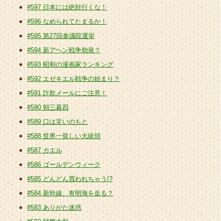
#597 日本には絶対行くな！
#596 なめられてたまるか！
#595 第27回参議院選挙
#594 新アヘン戦争勃発？
#593 昭和の漫画家ランキング
#592 エゼキエル戦争の始まり？
#591 詐欺メールにご注意！
#590 朝三暮四
#589 口は災いのもと
#588 世界一貧しい大統領
#587 カエル
#586 ゴールデンウィーク
#585 どんどん買われちゃう!?
#584 新幹線、有明海を走る？
#583 ありがた迷惑