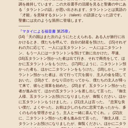
調を維持しています。この大谷選手の活躍を見ると聖書の中にあ
る「タラントンの話」が思い出されます。タラントンとは英語の
「才能」を意味するタレント（talent）の語源となった語です。
聖書には次のような箇所に登場します。
----------
『マタイによる福音書 第25章』
(14)「天の国はまた次のようにたとえられる。ある人が旅行に出
かけるとき、僕たちを呼んで、自分の財産を預けた。 (15)それぞ
れの力に応じて、一人には五タラントン、一人には二タラント
ン、もう一人には一タラントンを預けて旅に出かけた。早速、
(16)五タラントン預かった者は出て行き、それで商売をして、ほ
かに五タラントンをもうけた。 (17)同じように、二タラントン預
かった者も、ほかに二タラントンをもうけた。 (18)しかし、一タ
ラントン預かった者は、出て行って穴を掘り、主人の金を隠して
おいた。 (19)さて、かなり日がたってから、僕たちの主人が帰っ
て来て、彼らと清算を始めた。 (20)まず、五タラントン預かった
者が進み出て、ほかの五タラントンを差し出して言った。『御主
人様、五タラントンお預けになりましたが、御覧ください。ほか
に五タラントンもうけました。』(21)主人は言った。『忠実な良
い僕だ。よくやった。お前は少しのものに忠実であったから、多
くのものを管理させよう。主人と一緒に喜んでくれ。』 (22)次
に、二タラントン預かった者も進み出て言った。『御主人様、二
タラントンお預けになりましたが、御覧ください。ほかに二タラ