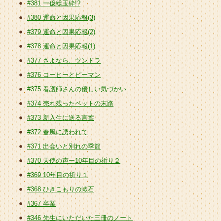
#381 一億総玉砕!?
#380 運命と因果応報(3)
#379 運命と因果応報(2)
#378 運命と因果応報(1)
#377 さよなら、ツンドラ
#376 コーヒーとピーマン
#375 看護師さんの優しい気づかい
#374 売れ残ったペットの末路
#373 新入生に送る言葉
#372 春風に誘われて
#371 出会いと別れの季節
#370 天使の声ー10年目の祈り２
#369 10年目の祈り１
#368 ひきこもりの漱石
#367 卒業
#346 先生にいただいた三冊のノート