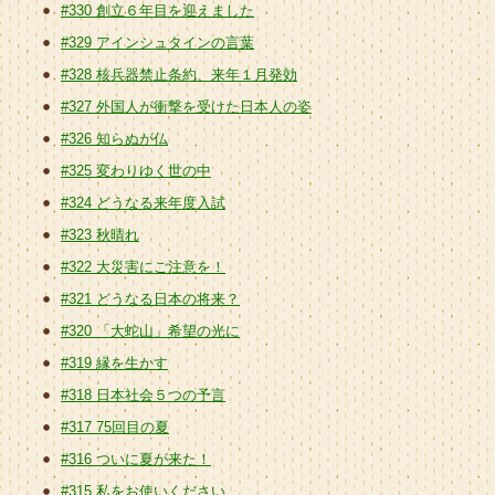
#330 創立６年目を迎えました
#329 アインシュタインの言葉
#328 核兵器禁止条約、来年１月発効
#327 外国人が衝撃を受けた日本人の姿
#326 知らぬが仏
#325 変わりゆく世の中
#324 どうなる来年度入試
#323 秋晴れ
#322 大災害にご注意を！
#321 どうなる日本の将来？
#320 「大蛇山」希望の光に
#319 縁を生かす
#318 日本社会５つの予言
#317 75回目の夏
#316 ついに夏が来た！
#315 私をお使いください