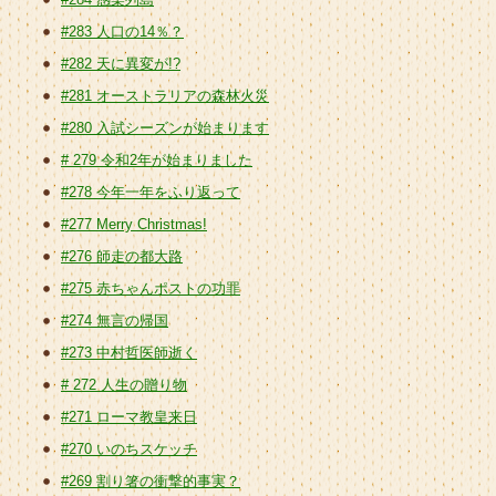
#283 人口の14％？
#282 天に異変が!?
#281 オーストラリアの森林火災
#280 入試シーズンが始まります
# 279 令和2年が始まりました
#278 今年一年をふり返って
#277 Merry Christmas!
#276 師走の都大路
#275 赤ちゃんポストの功罪
#274 無言の帰国
#273 中村哲医師逝く
# 272 人生の贈り物
#271 ローマ教皇来日
#270 いのちスケッチ
#269 割り箸の衝撃的事実？