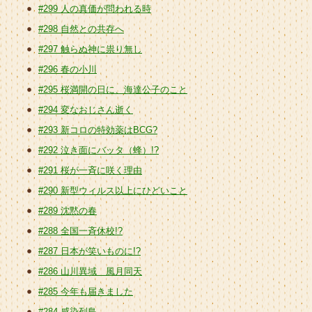
#299 人の真価が問われる時
#298 自然との共存へ
#297 触らぬ神に祟り無し
#296 春の小川
#295 桜満開の日に、海達公子のこと
#294 変なおじさん逝く
#293 新コロの特効薬はBCG?
#292 泣き面にバッタ（蜂）!?
#291 桜が一斉に咲く理由
#290 新型ウィルス以上にひどいこと
#289 沈黙の春
#288 全国一斉休校!?
#287 日本が笑いものに!?
#286 山川異域 風月同天
#285 今年も届きました
#284 感染列島