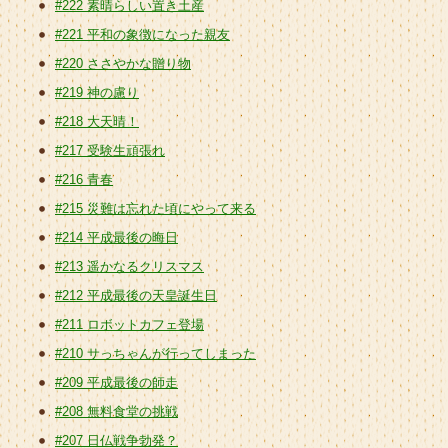
#222 素晴らしい置き土産
#221 平和の象徴になった親友
#220 ささやかな贈り物
#219 神の慮り
#218 大天晴！
#217 受験生頑張れ
#216 青春
#215 災難は忘れた頃にやって来る
#214 平成最後の晦日
#213 遥かなるクリスマス
#212 平成最後の天皇誕生日
#211 ロボットカフェ登場
#210 サっちゃんが行ってしまった
#209 平成最後の師走
#208 無料食堂の挑戦
#207 日仏戦争勃発？