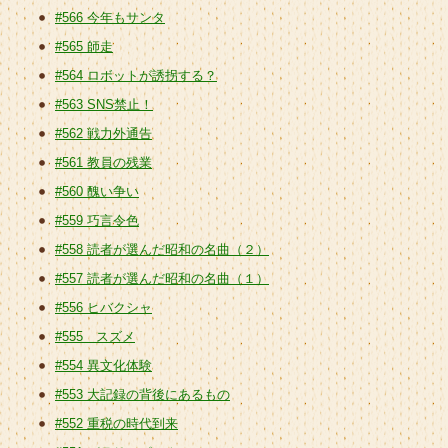
#566 今年もサンタ
#565 師走
#564 ロボットが誘拐する？
#563 SNS禁止！
#562 戦力外通告
#561 教員の残業
#560 醜い争い
#559 巧言令色
#558 読者が選んだ昭和の名曲（２）
#557 読者が選んだ昭和の名曲（１）
#556 ヒバクシャ
#555 スズメ
#554 異文化体験
#553 大記録の背後にあるもの
#552 重税の時代到来