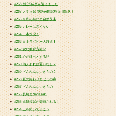
#268 創立5年目を迎えました
#267 大学入試 英語民間試験採用断念！
#266 令和の時代と自然災害
#265 カレーは悪くない！
#264 日本水没！
#263 日本ラグビー大躍進！
#262 変な教育方針!?
#261 心がほっとする話
#260 備えあれば憂いなし？
#259 ざんねんないきもの２
#258 夏の終わりとセミの声
#257 ざんねんないきもの
#256 長崎とNagasaki
#255 進研模試が売買される！
#254 上を向いて歩こう