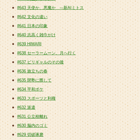
#643 天使か、悪魔か ---新AIミトス
#642 文化の違い
#641 日本の印象
#640 志高く雑巾がけ
#639 HIMARI
#638 セーラームーン、月へ行く
#637 ビリギャルのその後
#636 旅立ちの春
#635 閉塾に際して
#634 平和ボケ
#633 スポーツと利権
#632 派遣
#631 公立校離れ
#630 脳内のゴミ
#629 切磋琢磨