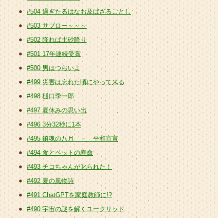
#504 過ぎたるはなお及ばざるごとし
#503 サブロー～～～
#502 降れば土砂降り
#501 17年連続受賞
#500 男はつらいよ
#499 災害は忘れた頃にやって来る
#498 樋口季一郎
#497 夏休みの思い出
#496 3分32秒に1本
#495 鎮魂の八月 － 平和宣言
#494 食とペットの寿命
#493 チコちゃんが叱られた！
#492 夏の風物詩
#491 ChatGPTを家庭教師に!?
#490 宇宙の謎を解くユークリッド