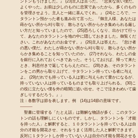
ントンもうけました。』 (23)主人は言った。『忠実な良い僕だ。
よくやった。お前は少しのものに忠実であったから、多くのもの
を管理させよう。主人と一緒に喜んでくれ。』 (24)ところで、一
タラントン預かった者も進み出て言った。『御主人様、あなたは
蒔かない所から刈り取り、散らさない所からかき集められる厳し
い方だと知っていましたので、 (25)恐ろしくなり、出かけて行っ
て、あなたのタラントンを地の中に隠しておきました。御覧くだ
さい。これがあなたのお金です。』 (26)主人は答えた。『怠け者
の悪い僕だ。わたしが蒔かない所から刈り取り、散らさない所か
らかき集めることを知っていたのか。 (27)それなら、わたしの金
を銀行に入れておくべきであった。そうしておけば、帰って来た
とき、利息付きで返してもらえたのに。 (28)さあ、そのタラント
ンをこの男から取り上げて、十タラントン持っている者に与え
よ。 (29)だれでも持っている人は更に与えられて豊かになるが、
持っていない人は持っているものまでも取り上げられる。 (30)こ
の役に立たない僕を外の暗闇に追い出せ。そこで泣きわめいて歯
ぎしりするだろう。』」
注：各数字は節を表します。例 (14)は14節の意味です。
----------
聖書に登場する「たとえ話」は難解な物語が多く、このタラン
トンの話も理解しにくいものです。しかし、タラントンを「才能
を持った人」と解釈すると、１０タラントンを持っている人は自
分の才能を開花させ、それをうまく活用した人と解釈できます。
反対に１タラントしか持っていない人は自分の才能を開花させる