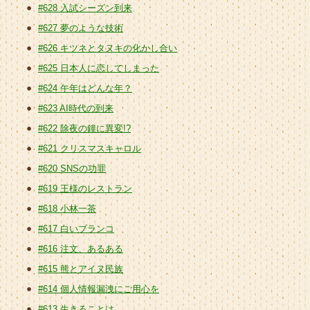
#628 入試シーズン到来
#627 夢のような技術
#626 キツネとタヌキの化かし合い
#625 日本人に恋してしまった
#624 午年はどんな年？
#623 AI時代の到来
#622 除夜の鐘に異変!?
#621 クリスマスキャロル
#620 SNSの功罪
#619 王様のレストラン
#618 小林一茶
#617 白いブランコ
#616 注文、あるある
#615 熊とアイヌ民族
#614 個人情報漏洩にご用心を
#613 生きることは