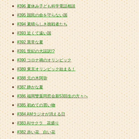
#396 夏休み子ども科学電話相談
#395 国民の命を守らない国
#394 素晴らしき挑戦者たち
#393 近くて遠い国
#392 異常な夏
#391 世紀の大誤訳!?
#390 コロナ禍のオリンピック
#389 東京オリンピック始まる！
#388 元の木阿弥
#387 静かな夏
#386 福岡雙葉同窓会新53回生の方々へ
#385 初めての買い物
#384 AMラジオが消える日
#383 AIサクラ 花盛り
#382 赤い花 白い花