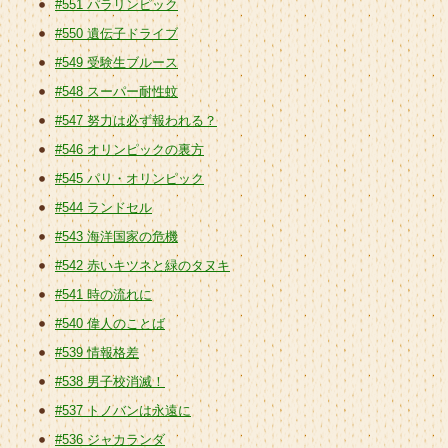
#551 パラリンピック
#550 遺伝子ドライブ
#549 受験生ブルース
#548 スーパー耐性蚊
#547 努力は必ず報われる？
#546 オリンピックの裏方
#545 パリ・オリンピック
#544 ランドセル
#543 海洋国家の危機
#542 赤いキツネと緑のタヌキ
#541 時の流れに
#540 偉人のことば
#539 情報格差
#538 男子校消滅！
#537 トノバンは永遠に
#536 ジャカランダ