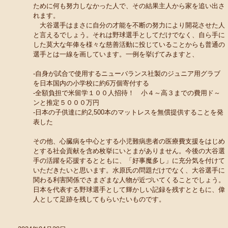
ために何も努力しなかった人で、その結果主人から家を追い出さ
れます。
大谷選手はまさに自分の才能を不断の努力により開花させた人
と言えるでしょう。それは野球選手としてだけでなく、自ら手に
した莫大な年俸を様々な慈善活動に投じていることからも普通の
選手とは一線を画しています。一例を挙げてみますと、
-自身が試合で使用するニューバランス社製のジュニア用グラブ
を日本国内の小学校に約6万個寄付する
-全額負担で米留学１００人招待！ 小４～高３までの費用ド～
ンと推定５０００万円
-日本の子供達に約2,500本のマットレスを無償提供することを発
表した
その他、心臓病を中心とする小児難病患者の医療費支援をはじめ
とする社会貢献を含め枚挙にいとまがありません。今後の大谷選
手の活躍を応援するとともに、「好事魔多し」に充分気を付けて
いただきたいと思います。水原氏の問題だけでなく、大谷選手に
関わる利害関係でさまざまな人物が近づいてくることでしょう。
日本を代表する野球選手として輝かしい記録を残すとともに、偉
人として足跡を残してもらいたいものです。