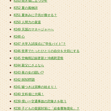
#253 焼き場に立つ少年
#252 夏の風物詩
#251 夏休みに子供が痩せる？
#250 人間力の衰退
#249 天国のマネージャーへ
#248 心
#247 大学入試採点に"学生バイト"？
#246 世界でたったひとりの自分を大切にする
#245 空梅雨記録更新と沖縄慰霊祭
#244 親父にさよなら
#243 夜の女の闘い!?
#242 8050問題
#241 嘘つきは泥棒の始まり！
#240 文科省に大喝！
#239 償いー交通事故の悲惨さを歌う
#238 子どもの貧困対策に「給食費無償化」？