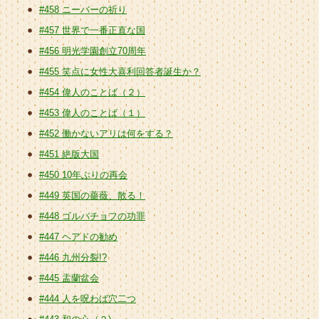
#458 ニーバーの祈り
#457 世界で一番正直な国
#456 明光学園創立70周年
#455 笑点に女性大喜利回答者誕生か？
#454 偉人のことば（２）
#453 偉人のことば（１）
#452 働かないアリは何をする？
#451 絶版大国
#450 10年ぶりの再会
#449 英国の薔薇、散る！
#448 ゴルバチョフの功罪
#447 ヘアドの勧め
#446 九州分裂!?
#445 盂蘭盆会
#444 人を呪わば穴二つ