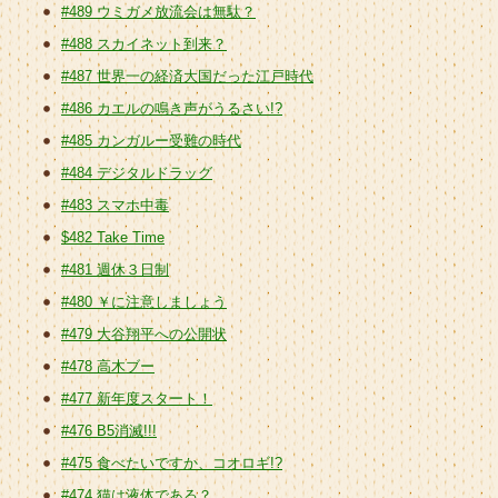
#489 ウミガメ放流会は無駄？
#488 スカイネット到来？
#487 世界一の経済大国だった江戸時代
#486 カエルの鳴き声がうるさい!?
#485 カンガルー受難の時代
#484 デジタルドラッグ
#483 スマホ中毒
$482 Take Time
#481 週休３日制
#480 ￥に注意しましょう
#479 大谷翔平への公開状
#478 高木ブー
#477 新年度スタート！
#476 B5消滅!!!
#475 食べたいですか、コオロギ!?
#474 猫は液体である？