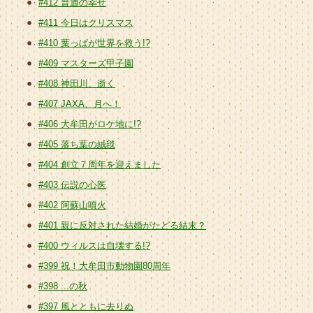
#412 普通の幸せ
#411 今日はクリスマス
#410 葉っぱが世界を救う!?
#409 マスターズ甲子園
#408 神田川、逝く
#407 JAXA、月へ！
#406 大牟田がロケ地に!?
#405 落ち葉の絨毯
#404 創立７周年を迎えました
#403 伝説の心医
#402 阿蘇山噴火
#401 親に反対された結婚がたどる結末？
#400 ウィルスは自壊する!?
#399 祝！大牟田市動物園80周年
#398 ...の秋
#397 風とともに去りぬ