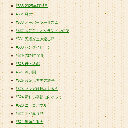
#535 2025年7月5日
#534 母の日
#533 オーバーツーリズム
#532 大谷選手とタラントンの話
#531 死者が生き返る!?
#530 ボンダイビーチ
#529 2024年問題
#528 母の故郷
#527 深い闇
#526 音楽は世界共通語
#525 マンガは日本を救う
#524 新しい季節に向かって
#523 ニセコバブル
#522 山が臭う!?
#521 繁殖引退犬