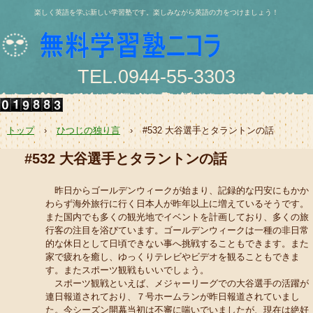
楽しく英語を学ぶ新しい学習塾です。楽しみながら英語の力をつけましょう！
TEL.0944-55-3303
〒836-0844 大牟田市浄真町114番地 浄真ビル202号
e-mail:nishio@jukunicolas.net
トップ
›
ひつじの独り言
›
#532 大谷選手とタラントンの話
#532 大谷選手とタラントンの話
昨日からゴールデンウィークが始まり、記録的な円安にもかか
わらず海外旅行に行く日本人が昨年以上に増えているそうです。
また国内でも多くの観光地でイベントを計画しており、多くの旅
行客の注目を浴びています。ゴールデンウィークは一種の非日常
的な休日として日頃できない事へ挑戦することもできます。また
家で疲れを癒し、ゆっくりテレビやビデオを観ることもできま
す。またスポーツ観戦もいいでしょう。
スポーツ観戦といえば、メジャーリーグでの大谷選手の活躍が
連日報道されており、７号ホームランが昨日報道されていまし
た。今シーズン開幕当初は不審に喘いでいましたが、現在は絶好