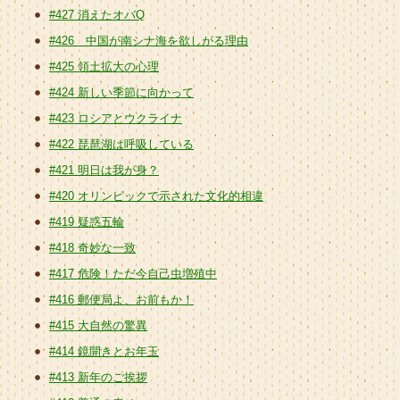
#427 消えたオバQ
#426 中国が南シナ海を欲しがる理由
#425 領土拡大の心理
#424 新しい季節に向かって
#423 ロシアとウクライナ
#422 琵琶湖は呼吸している
#421 明日は我が身？
#420 オリンピックで示された文化的相違
#419 疑惑五輪
#418 奇妙な一致
#417 危険！ただ今自己虫増殖中
#416 郵便局よ、お前もか！
#415 大自然の驚異
#414 鏡開きとお年玉
#413 新年のご挨拶