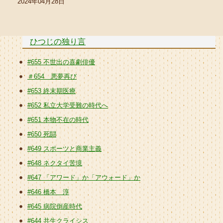
2024年04月28日
ひつじの独り言
#655 不世出の喜劇俳優
＃654 悪夢再び
#653 終末期医療
#652 私立大学受難の時代へ
#651 本物不在の時代
#650 死闘
#649 スポーツと商業主義
#648 ネクタイ苦境
#647 「アワード」か「アウォード」か
#646 橋本 淳
#645 病院倒産時代
#644 共生クライシス