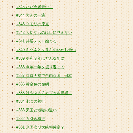
#345 ただ今迷走中！
#344 大河の一滴
#343 タモリの原点
#342 大切なものは目に見えない
#341 共通テスト始まる
#340 キツネとタヌキの化かし合い
#339 令和３年はどんな年に
#338 今年一年を振り返って
#337 コロナ禍で自由な国、日本
#336 黄金色の命綱
#335 はやぶさ２カプセル帰還！
#334 七つの善行
#333 天国と地獄の違い
#332 万引き横行
#331 米国次期大統領確定？