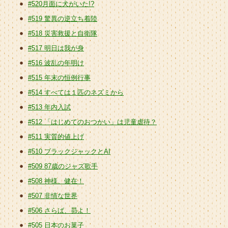
#520月面に犬がいた!?
#519 驚異の逆立ち着陸
#518 災害救援と自衛隊
#517 明日は我が身
#516 波乱の年明け
#515 年末の恒例行事
#514 すべては１匹のネズミから
#513 年内入試
#512 「はじめてのおつかい」は児童虐待？
#511 実質的値上げ
#510 ブラックジャックとAI
#509 87歳のジャズ歌手
#508 神様、健在！
#507 非情な世界
#506 さらば、昴よ！
#505 日本のお菓子