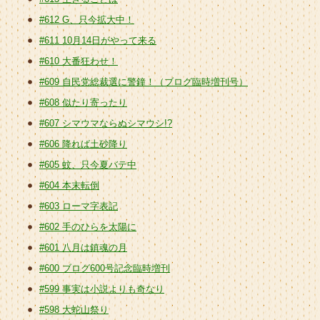
#612 G、只今拡大中！
#611 10月14日がやって来る
#610 大番狂わせ！
#609 自民党総裁選に警鐘！（ブログ臨時増刊号）
#608 似たり寄ったり
#607 シマウマならぬシマウシ!?
#606 降れば土砂降り
#605 蚊、只今夏バテ中
#604 本末転倒
#603 ローマ字表記
#602 手のひらを太陽に
#601 八月は鎮魂の月
#600 ブログ600号記念臨時増刊
#599 事実は小説よりも奇なり
#598 大蛇山祭り