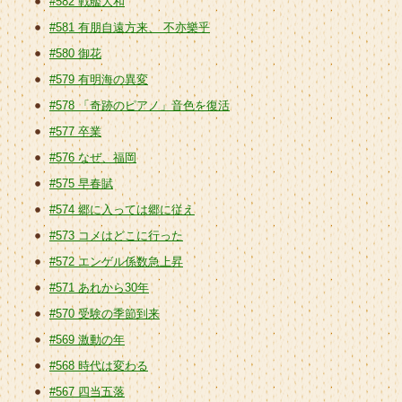
#582 戦艦大和
#581 有朋自遠方来、 不亦樂乎
#580 御花
#579 有明海の異変
#578 「奇跡のピアノ」音色を復活
#577 卒業
#576 なぜ、福岡
#575 早春賦
#574 郷に入っては郷に従え
#573 コメはどこに行った
#572 エンゲル係数急上昇
#571 あれから30年
#570 受験の季節到来
#569 激動の年
#568 時代は変わる
#567 四当五落