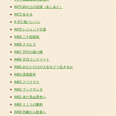
#473 砂の上の足跡（あしあと）
#472 生きる
# 471 猫バンバン
#470 レジェンド引退
#469 二十四節気
#468 クマヒラ
#467 日中の架け橋
#466 古代コンクリート
#465 あなただけの人生をどう生きるか
#464 謹賀新年
#463 クリスマス
#462 ブックサンタ
#461 未だ見ぬ景色へ
#460 １ミリの勝利
#459 悲劇から歓喜へ