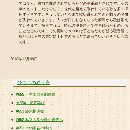
ではなく、民放で放送されているただの歌番組と同じです。その
年のヒット曲だけでなく、世代を超えて歌われている歌を多く採
用すべきです。そうしないと今まで歌い継がれてきた数々の名曲
が失われていきます。人々が口にしなくなった瞬間から歌は消え
ていきます。換言すれば、時代の波を超えて生き残ったものが名
曲となるのです。その意味でＮＨＫは子どもたちが観る歌番組に
取り上げる曲の選定に十分すぎるほど気遣っていただきたいもの
です。
2018年12月09日
ひつじの独り言
#655 不世出の喜劇俳優
＃654 悪夢再び
#653 終末期医療
#652 私立大学受難の時代へ
#651 本物不在の時代