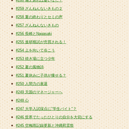
#260 備えあれば憂いなし？
#259 ざんねんないきもの２
#258 夏の終わりとセミの声
#257 ざんねんないきもの
#256 長崎とNagasaki
#255 進研模試が売買される！
#254 上を向いて歩こう
#253 焼き場に立つ少年
#252 夏の風物詩
#251 夏休みに子供が痩せる？
#250 人間力の衰退
#249 天国のマネージャーへ
#248 心
#247 大学入試採点に"学生バイト"？
#246 世界でたったひとりの自分を大切にする
#245 空梅雨記録更新と沖縄慰霊祭