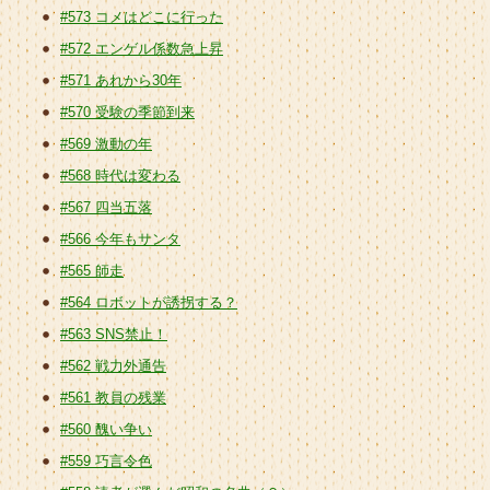
#573 コメはどこに行った
#572 エンゲル係数急上昇
#571 あれから30年
#570 受験の季節到来
#569 激動の年
#568 時代は変わる
#567 四当五落
#566 今年もサンタ
#565 師走
#564 ロボットが誘拐する？
#563 SNS禁止！
#562 戦力外通告
#561 教員の残業
#560 醜い争い
#559 巧言令色