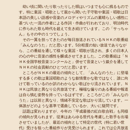
幼い頃に聞いたり歌ったりした唄はいつまでも心に残るもので
す。特に童謡・唱歌として親から聞いた子守歌や童謡・唱歌は日
本語の美しい語感や音楽のメロディやリズムの素晴らしい感性に
基づいた一流の作者による作詞・作曲が行われており、明治時代
に作られた歌も時代を超えて生き続けています。この「サっちゃ
ん」もその中の１つでしょう。
その一翼を担ってきたのが毎日放送されているＮＨＫの歌番組
「みんなのうた」だと思います。5分程度の短い放送でありなが
ら、この番組を通して様々な童謡・唱歌が流され、多くの日本人
の心の中に音楽の感性を醸成させてきました。この歌番組は「Ｎ
ＨＫ全国学校音楽コンクールと」併せて音楽という媒介を通して
ＮＨＫの社会貢献のひとつだと思います。
ところがＮＨＫの最近の傾向として、「みんなのうた」に登場
する多くの歌は童謡唱歌のような叙情豊かな歌ではなく、誰に向
けて歌っているのか訳のわからない歌ばかり流されています。Ｎ
ＨＫは民放と異なり公共放送です。極端な偏りのある番組や報道
は自ら慎む姿勢を持っているはずです。ところがこの「みんなの
うた」は以前と異なり、情緒不安定な歌ばかり流しています。一
体誰がどのような基準で選曲しているか、大いに疑問です。
話題は変わりますが、今年の「平成最後の紅白歌合戦」も同様
の傾向が見られます。従来はあらゆる世代を考慮した歌手を出場
させていましたが、最近の傾向として特定の世代（特に若い世
代）受けを狙った番組作りが見受けられます。これでは公共放送