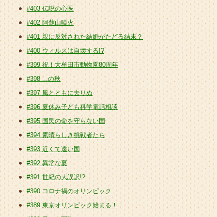
#403 伝説の心医
#402 阿蘇山噴火
#401 親に反対された結婚がたどる結末？
#400 ウィルスは自壊する!?
#399 祝！大牟田市動物園80周年
#398 ...の秋
#397 風とともに去りぬ
#396 夏休み子ども科学電話相談
#395 国民の命を守らない国
#394 素晴らしき挑戦者たち
#393 近くて遠い国
#392 異常な夏
#391 世紀の大誤訳!?
#390 コロナ禍のオリンピック
#389 東京オリンピック始まる！