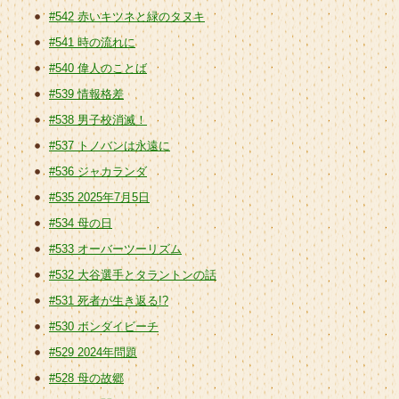
#542 赤いキツネと緑のタヌキ
#541 時の流れに
#540 偉人のことば
#539 情報格差
#538 男子校消滅！
#537 トノバンは永遠に
#536 ジャカランダ
#535 2025年7月5日
#534 母の日
#533 オーバーツーリズム
#532 大谷選手とタラントンの話
#531 死者が生き返る!?
#530 ボンダイビーチ
#529 2024年問題
#528 母の故郷