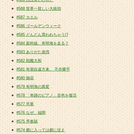
#588 世界一貧しい大統領
#587 カエル
#586 ゴールデンウィーク
#585 どんどん買われちゃう!?
#584 新幹線、有明海を走る？
#583 ありがた迷惑
#582 戦艦大和
#581 有朋自遠方来、 不亦樂乎
#580 御花
#579 有明海の異変
#578 「奇跡のピアノ」音色を復活
#577 卒業
#576 なぜ、福岡
#575 早春賦
#574 郷に入っては郷に従え