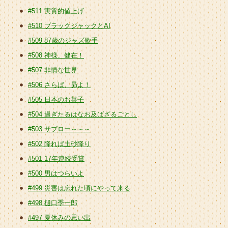
#511 実質的値上げ
#510 ブラックジャックとAI
#509 87歳のジャズ歌手
#508 神様、健在！
#507 非情な世界
#506 さらば、昴よ！
#505 日本のお菓子
#504 過ぎたるはなお及ばざるごとし
#503 サブロー～～～
#502 降れば土砂降り
#501 17年連続受賞
#500 男はつらいよ
#499 災害は忘れた頃にやって来る
#498 樋口季一郎
#497 夏休みの思い出