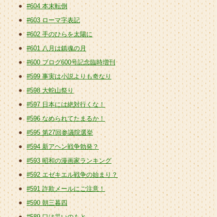
#604 本末転倒
#603 ローマ字表記
#602 手のひらを太陽に
#601 八月は鎮魂の月
#600 ブログ600号記念臨時増刊
#599 事実は小説よりも奇なり
#598 大蛇山祭り
#597 日本には絶対行くな！
#596 なめられてたまるか！
#595 第27回参議院選挙
#594 新アヘン戦争勃発？
#593 昭和の漫画家ランキング
#592 エゼキエル戦争の始まり？
#591 詐欺メールにご注意！
#590 朝三暮四
#589 口は災いのもと