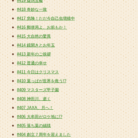
#419 疑惑五輪
#418 奇妙な一致
#417 危険！ただ今自己虫増殖中
#416 郵便局よ、お前もか！
#415 大自然の驚異
#414 鏡開きとお年玉
#413 新年のご挨拶
#412 普通の幸せ
#411 今日はクリスマス
#410 葉っぱが世界を救う!?
#409 マスターズ甲子園
#408 神田川、逝く
#407 JAXA、月へ！
#406 大牟田がロケ地に!?
#405 落ち葉の絨毯
#404 創立７周年を迎えました