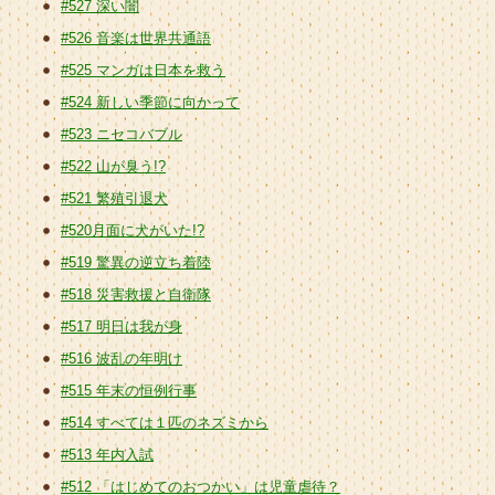
#527 深い闇
#526 音楽は世界共通語
#525 マンガは日本を救う
#524 新しい季節に向かって
#523 ニセコバブル
#522 山が臭う!?
#521 繁殖引退犬
#520月面に犬がいた!?
#519 驚異の逆立ち着陸
#518 災害救援と自衛隊
#517 明日は我が身
#516 波乱の年明け
#515 年末の恒例行事
#514 すべては１匹のネズミから
#513 年内入試
#512 「はじめてのおつかい」は児童虐待？