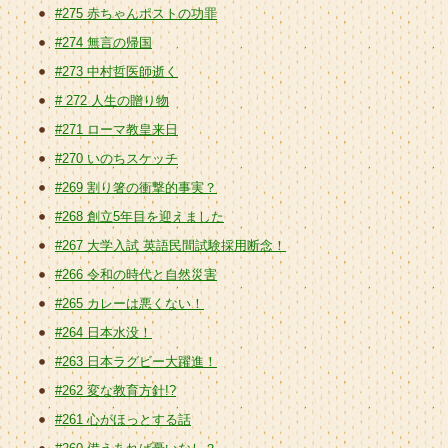
#275 赤ちゃんポストの功罪
#274 無言の帰国
#273 中村哲医師逝く
# 272 人生の贈り物
#271 ローマ教皇来日
#270 いのちスケッチ
#269 割り箸の衝撃的事実？
#268 創立5年目を迎えました
#267 大学入試 英語民間試験採用断念！
#266 令和の時代と自然災害
#265 カレーは悪くない！
#264 日本水没！
#263 日本ラグビー大躍進！
#262 変な教育方針!?
#261 心がほっとする話