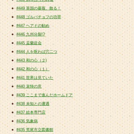
#449 英国の薔薇、散る！
#448 ゴルバチョフの功罪
#447 ヘアドの勧め
#446 九州分裂!?
#445 盂蘭盆会
#444 人を呪わば穴二つ
#443 和の心（２)
#442 和の心（１）
#441 世界は見ていた
#440 哀悼の意
#439 ここまで進んだホームドア
#438 未知との遭遇
#437 絵本専門店
#436 気象病
#435 荒尾市立図書館