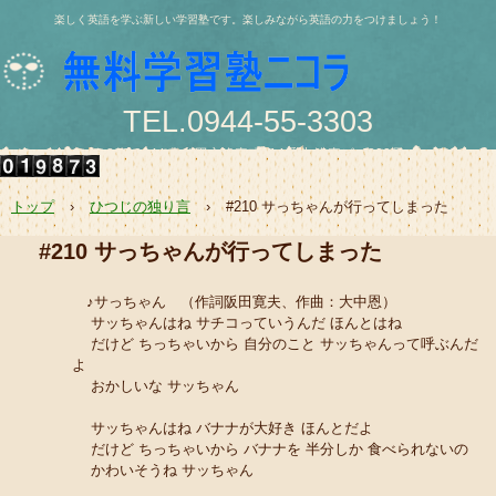
楽しく英語を学ぶ新しい学習塾です。楽しみながら英語の力をつけましょう！
TEL.0944-55-3303
〒836-0844 大牟田市浄真町114番地 浄真ビル202号
e-mail:nishio@jukunicolas.net
トップ
›
ひつじの独り言
›
#210 サっちゃんが行ってしまった
#210 サっちゃんが行ってしまった
♪サっちゃん （作詞阪田寛夫、作曲：大中恩）
サッちゃんはね サチコっていうんだ ほんとはね
だけど ちっちゃいから 自分のこと サッちゃんって呼ぶんだ
よ
おかしいな サッちゃん
サッちゃんはね バナナが大好き ほんとだよ
だけど ちっちゃいから バナナを 半分しか 食べられないの
かわいそうね サッちゃん