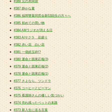
#388 元の木阿弥
#387 静かな夏
#386 福岡雙葉同窓会新53回生の方々へ
#385 初めての買い物
#384 AMラジオが消える日
#383 AIサクラ 花盛り
#382 赤い花 白い花
#381 一億総玉砕!?
#380 運命と因果応報(3)
#379 運命と因果応報(2)
#378 運命と因果応報(1)
#377 さよなら、ツンドラ
#376 コーヒーとピーマン
#375 看護師さんの優しい気づかい
#374 売れ残ったペットの末路
#373 新入生に送る言葉