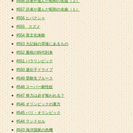
#558 読者が選んだ昭和の名曲（２）
#557 読者が選んだ昭和の名曲（１）
#556 ヒバクシャ
#555 スズメ
#554 異文化体験
#553 大記録の背後にあるもの
#552 重税の時代到来
#551 パラリンピック
#550 遺伝子ドライブ
#549 受験生ブルース
#548 スーパー耐性蚊
#547 努力は必ず報われる？
#546 オリンピックの裏方
#545 パリ・オリンピック
#544 ランドセル
#543 海洋国家の危機