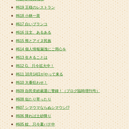
#619 王様のレストラン
#618 小林一茶
#617 白いブランコ
#616 注文、あるある
#615 熊とアイヌ民族
#614 個人情報漏洩にご用心を
#613 生きることは
#612 G、只今拡大中！
#611 10月14日がやって来る
#610 大番狂わせ！
#609 自民党総裁選に警鐘！（ブログ臨時増刊号）
#608 似たり寄ったり
#607 シマウマならぬシマウシ!?
#606 降れば土砂降り
#605 蚊、只今夏バテ中