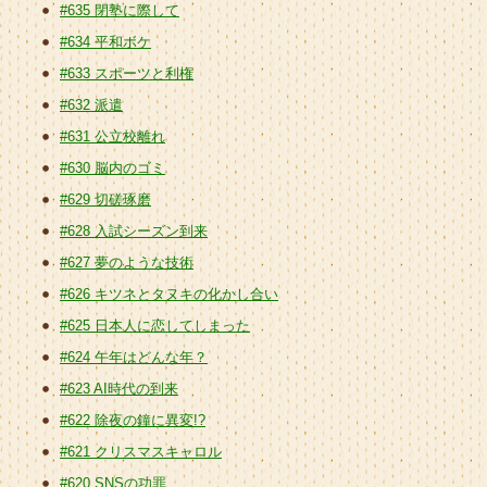
#635 閉塾に際して
#634 平和ボケ
#633 スポーツと利権
#632 派遣
#631 公立校離れ
#630 脳内のゴミ
#629 切磋琢磨
#628 入試シーズン到来
#627 夢のような技術
#626 キツネとタヌキの化かし合い
#625 日本人に恋してしまった
#624 午年はどんな年？
#623 AI時代の到来
#622 除夜の鐘に異変!?
#621 クリスマスキャロル
#620 SNSの功罪