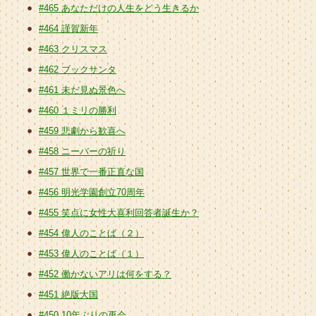
#465 あなただけの人生をどう生きるか
#464 謹賀新年
#463 クリスマス
#462 ブックサンタ
#461 未だ見ぬ景色へ
#460 １ミリの勝利
#459 悲劇から歓喜へ
#458 ニーバーの祈り
#457 世界で一番正直な国
#456 明光学園創立70周年
#455 笑点に女性大喜利回答者誕生か？
#454 偉人のことば（２）
#453 偉人のことば（１）
#452 働かないアリは何をする？
#451 絶版大国
#450 10年ぶりの再会