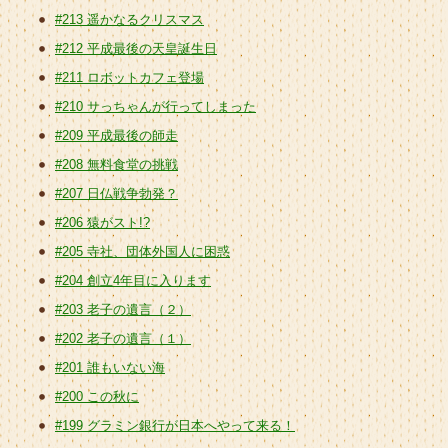
#213 遥かなるクリスマス
#212 平成最後の天皇誕生日
#211 ロボットカフェ登場
#210 サっちゃんが行ってしまった
#209 平成最後の師走
#208 無料食堂の挑戦
#207 日仏戦争勃発？
#206 猿がスト!?
#205 寺社、団体外国人に困惑
#204 創立4年目に入ります
#203 老子の遺言（２）
#202 老子の遺言（１）
#201 誰もいない海
#200 この秋に
#199 グラミン銀行が日本へやって来る！