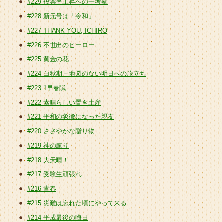
#229 投票率上昇への一考察
#228 新元号は「令和」
#227 THANK YOU, ICHIRO
#226 不世出のヒーロー
#225 黄金の花
#224 白秋期－地図のない明日への旅立ち
#223 1早春賦
#222 素晴らしい置き土産
#221 平和の象徴になった親友
#220 ささやかな贈り物
#219 神の慮り
#218 大天晴！
#217 受験生頑張れ
#216 青春
#215 災難は忘れた頃にやって来る
#214 平成最後の晦日