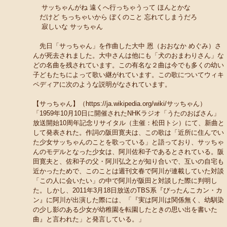
サッちゃんがね 遠くへ行っちゃうって ほんとかな
だけど ちっちゃいから ぼくのこと 忘れてしまうだろ
寂しいな サッちゃん
先日「サっちゃん」を作曲した大中 恩（おおなか めぐみ）さ
んが死去されました。大中さんは他にも「犬のおまわりさん」な
どの名曲を残されています。この有名な２曲は今でも多くの幼い
子どもたちによって歌い継がれています。この歌についてウィキ
ペディアに次のような説明がなされています。
【サっちゃん】（https://ja.wikipedia.org/wiki/サッちゃん）
「1959年10月10日に開催されたNHKラジオ「うたのおばさん」
放送開始10周年記念リサイタル（主催：松田トシ）にて、新曲と
して発表された。作詞の阪田寛夫は、この歌は「近所に住んでい
た少女サッちゃんのことを歌っている」と語っており、サッちゃ
んのモデルとなった少女は、阿川佐和子であるとされている。阪
田寛夫と、佐和子の父・阿川弘之とが知り合いで、互いの自宅も
近かったためで、このことは週刊文春で阿川が連載していた対談
「この人に会いたい」の中で阿川が阪田と対談した際に判明し
た。しかし、2011年3月18日放送のTBS系『ぴったんこカン・カ
ン』に阿川が出演した際には、「『実は阿川は関係無く、幼馴染
の少し影のある少女が幼稚園を転園したときの思い出を書いた
曲』と言われた」と発言している。」