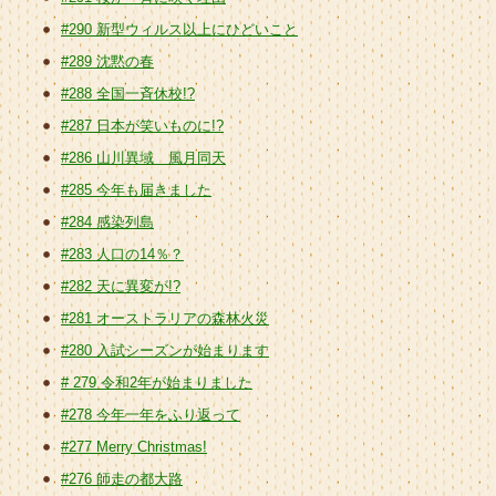
#290 新型ウィルス以上にひどいこと
#289 沈黙の春
#288 全国一斉休校!?
#287 日本が笑いものに!?
#286 山川異域 風月同天
#285 今年も届きました
#284 感染列島
#283 人口の14％？
#282 天に異変が!?
#281 オーストラリアの森林火災
#280 入試シーズンが始まります
# 279 令和2年が始まりました
#278 今年一年をふり返って
#277 Merry Christmas!
#276 師走の都大路