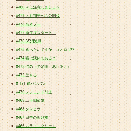
#480 ￥に注意しましょう
#479 大谷翔平への公開状
#478 高木ブー
#477 新年度スタート！
#476 B5消滅!!!
#475 食べたいですか、コオロギ!?
#474 猫は液体である？
#473 砂の上の足跡（あしあと）
#472 生きる
# 471 猫バンバン
#470 レジェンド引退
#469 二十四節気
#468 クマヒラ
#467 日中の架け橋
#466 古代コンクリート