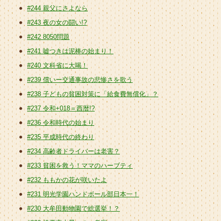
#244 親父にさよなら
#243 夜の女の闘い!?
#242 8050問題
#241 嘘つきは泥棒の始まり！
#240 文科省に大喝！
#239 償いー交通事故の悲惨さを歌う
#238 子どもの貧困対策に「給食費無償化」？
#237 令和+018＝西暦!?
#236 令和時代の始まり
#235 平成時代の終わり
#234 高齢者ドライバーは老害？
#233 貧困を救う！ママのハーブティ
#232 ももかの花が咲いたよ
#231 明光学園ハンドボール部日本一！
#230 大牟田動物園で総選挙！？