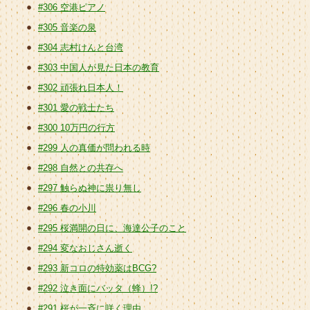
#306 空港ピアノ
#305 音楽の泉
#304 志村けんと台湾
#303 中国人が見た日本の教育
#302 頑張れ日本人！
#301 愛の戦士たち
#300 10万円の行方
#299 人の真価が問われる時
#298 自然との共存へ
#297 触らぬ神に祟り無し
#296 春の小川
#295 桜満開の日に、海達公子のこと
#294 変なおじさん逝く
#293 新コロの特効薬はBCG?
#292 泣き面にバッタ（蜂）!?
#291 桜が一斉に咲く理由