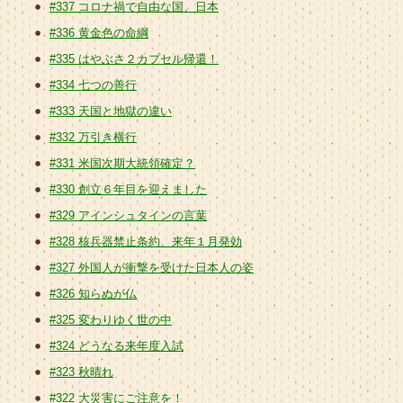
#337 コロナ禍で自由な国、日本
#336 黄金色の命綱
#335 はやぶさ２カプセル帰還！
#334 七つの善行
#333 天国と地獄の違い
#332 万引き横行
#331 米国次期大統領確定？
#330 創立６年目を迎えました
#329 アインシュタインの言葉
#328 核兵器禁止条約、来年１月発効
#327 外国人が衝撃を受けた日本人の姿
#326 知らぬが仏
#325 変わりゆく世の中
#324 どうなる来年度入試
#323 秋晴れ
#322 大災害にご注意を！