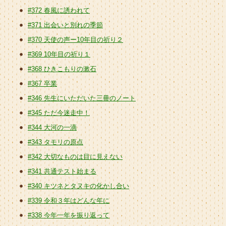
#372 春風に誘われて
#371 出会いと別れの季節
#370 天使の声ー10年目の祈り２
#369 10年目の祈り１
#368 ひきこもりの漱石
#367 卒業
#346 先生にいただいた三冊のノート
#345 ただ今迷走中！
#344 大河の一滴
#343 タモリの原点
#342 大切なものは目に見えない
#341 共通テスト始まる
#340 キツネとタヌキの化かし合い
#339 令和３年はどんな年に
#338 今年一年を振り返って