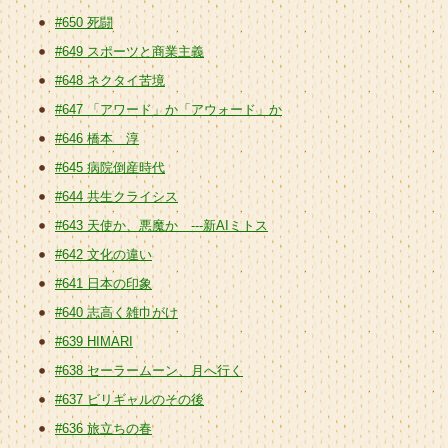
#650 死闘
#649 スポーツと商業主義
#648 ネクタイ苦境
#647 「アワード」か「アウォード」か
#646 橋本 淳
#645 病院倒産時代
#644 共生クライシス
#643 天使か、悪魔か ---新AIミトス
#642 文化の違い
#641 日本の印象
#640 志高く雑巾がけ
#639 HIMARI
#638 セーラームーン、月へ行く
#637 ビリギャルのその後
#636 旅立ちの春