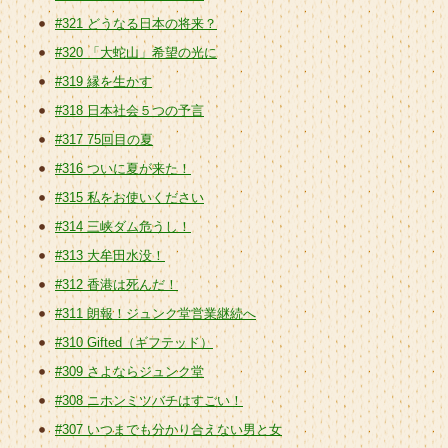
#321 どうなる日本の将来？
#320 「大蛇山」希望の光に
#319 縁を生かす
#318 日本社会５つの予言
#317 75回目の夏
#316 ついに夏が来た！
#315 私をお使いください
#314 三峡ダム危うし！
#313 大牟田水没！
#312 香港は死んだ！
#311 朗報！ジュンク堂営業継続へ
#310 Gifted（ギフテッド）
#309 さよならジュンク堂
#308 ニホンミツバチはすごい！
#307 いつまでも分かり合えない男と女