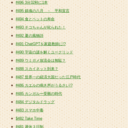
#496 3分32秒に1本
#495 鎮魂の八月 － 平和宣言
#494 食とペットの寿命
#493 チコちゃんが叱られた！
#492 夏の風物詩
#491 ChatGPTを家庭教師に!?
#490 宇宙の謎を解くユークリッド
#489 ウミガメ放流会は無駄？
#488 スカイネット到来？
#487 世界一の経済大国だった江戸時代
#486 カエルの鳴き声がうるさい!?
#485 カンガルー受難の時代
#484 デジタルドラッグ
#483 スマホ中毒
$482 Take Time
#481 週休３日制