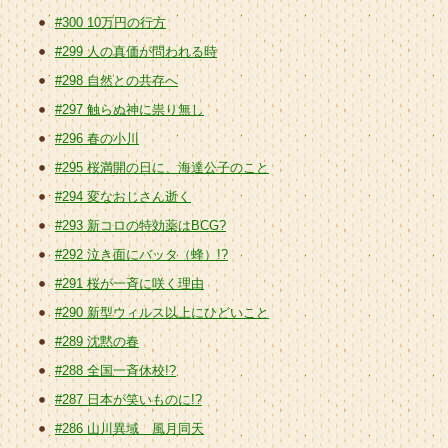
#300 10万円の行方
#299 人の真価が問われる時
#298 自然との共存へ
#297 触らぬ神に祟り無し
#296 春の小川
#295 桜満開の日に、海達公子のこと
#294 変なおじさん逝く
#293 新コロの特効薬はBCG?
#292 泣き面にバッタ（蜂）!?
#291 桜が一斉に咲く理由
#290 新型ウィルス以上にひどいこと
#289 沈黙の春
#288 全国一斉休校!?
#287 日本が笑いものに!?
#286 山川異域 風月同天