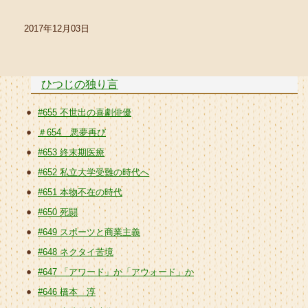
2017年12月03日
ひつじの独り言
#655 不世出の喜劇俳優
＃654 悪夢再び
#653 終末期医療
#652 私立大学受難の時代へ
#651 本物不在の時代
#650 死闘
#649 スポーツと商業主義
#648 ネクタイ苦境
#647 「アワード」か「アウォード」か
#646 橋本 淳