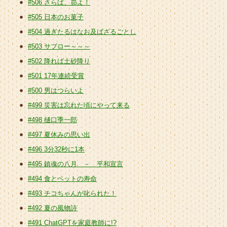
#506 さらば、昴よ！
#505 日本のお菓子
#504 過ぎたるはなお及ばざるごとし
#503 サブロー～～～
#502 降れば土砂降り
#501 17年連続受賞
#500 男はつらいよ
#499 災害は忘れた頃にやって来る
#498 樋口季一郎
#497 夏休みの思い出
#496 3分32秒に1本
#495 鎮魂の八月 － 平和宣言
#494 食とペットの寿命
#493 チコちゃんが叱られた！
#492 夏の風物詩
#491 ChatGPTを家庭教師に!?