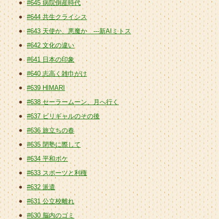
#645 病院倒産時代
#644 共生クライシス
#643 天使か、悪魔か ---新AIミトス
#642 文化の違い
#641 日本の印象
#640 志高く雑巾がけ
#639 HIMARI
#638 セーラームーン、月へ行く
#637 ビリギャルのその後
#636 旅立ちの春
#635 閉塾に際して
#634 平和ボケ
#633 スポーツと利権
#632 派遣
#631 公立校離れ
#630 脳内のゴミ