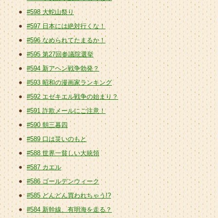
#598 大蛇山祭り
#597 日本には絶対行くな！
#596 なめられてたまるか！
#595 第27回参議院選挙
#594 新アヘン戦争勃発？
#593 昭和の漫画家ランキング
#592 エゼキエル戦争の始まり？
#591 詐欺メールにご注意！
#590 朝三暮四
#589 口は災いのもと
#588 世界一貧しい大統領
#587 カエル
#586 ゴールデンウィーク
#585 どんどん買われちゃう!?
#584 新幹線、有明海を走る？