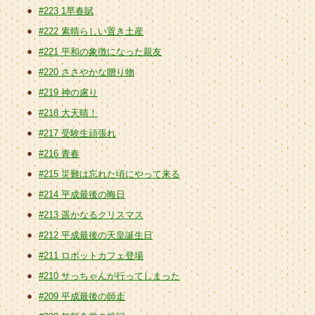
#223 1早春賦
#222 素晴らしい置き土産
#221 平和の象徴になった親友
#220 ささやかな贈り物
#219 神の慮り
#218 大天晴！
#217 受験生頑張れ
#216 青春
#215 災難は忘れた頃にやって来る
#214 平成最後の晦日
#213 遥かなるクリスマス
#212 平成最後の天皇誕生日
#211 ロボットカフェ登場
#210 サっちゃんが行ってしまった
#209 平成最後の師走