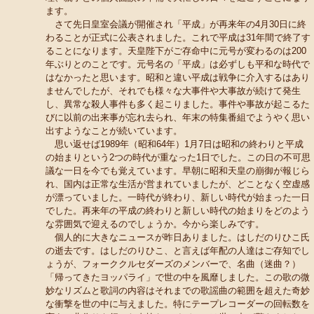
ます。
さて先日皇室会議が開催され「平成」が再来年の4月30日に終
わることが正式に公表されました。これで平成は31年間で終了す
ることになります。天皇陛下がご存命中に元号が変わるのは200
年ぶりとのことです。元号名の「平成」は必ずしも平和な時代で
はなかったと思います。昭和と違い平成は戦争に介入するはあり
ませんでしたが、それでも様々な大事件や大事故が続けて発生
し、異常な殺人事件も多く起こりました。事件や事故が起こるた
びに以前の出来事が忘れ去られ、年末の特集番組でようやく思い
出すようなことが続いています。
思い返せば1989年（昭和64年）1月7日は昭和の終わりと平成
の始まりという2つの時代が重なった1日でした。この日の不可思
議な一日を今でも覚えています。早朝に昭和天皇の崩御が報じら
れ、国内は正常な生活が営まれていましたが、どことなく空虚感
が漂っていました。一時代が終わり、新しい時代が始まった一日
でした。再来年の平成の終わりと新しい時代の始まりをどのよう
な雰囲気で迎えるのでしょうか。今から楽しみです。
個人的に大きなニュースが昨日ありました。はしだのりひこ氏
の逝去です。はしだのりひこ、と言えば年配の人達はご存知でし
ょうが、フォーククルセダーズのメンバーで、名曲（迷曲？）
「帰ってきたヨッパライ」で世の中を風靡しました。この歌の微
妙なリズムと歌詞の内容はそれまでの歌謡曲の範囲を超えた奇妙
な衝撃を世の中に与えました。特にテープレコーダーの回転数を