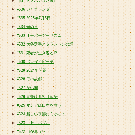
#537 トノバンは永遠に
#536 ジャカランダ
#535 2025年7月5日
#534 母の日
#533 オーバーツーリズム
#532 大谷選手とタラントンの話
#531 死者が生き返る!?
#530 ボンダイビーチ
#529 2024年問題
#528 母の故郷
#527 深い闇
#526 音楽は世界共通語
#525 マンガは日本を救う
#524 新しい季節に向かって
#523 ニセコバブル
#522 山が臭う!?