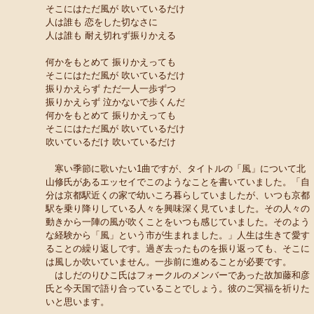
そこにはただ風が 吹いているだけ
人は誰も 恋をした切なさに
人は誰も 耐え切れず振りかえる
何かをもとめて 振りかえっても
そこにはただ風が 吹いているだけ
振りかえらず ただ一人一歩ずつ
振りかえらず 泣かないで歩くんだ
何かをもとめて 振りかえっても
そこにはただ風が 吹いているだけ
吹いているだけ 吹いているだけ
寒い季節に歌いたい1曲ですが、タイトルの「風」について北
山修氏があるエッセイでこのようなことを書いていました。「自
分は京都駅近くの家で幼いころ暮らしていましたが、いつも京都
駅を乗り降りしている人々を興味深く見ていました。その人々の
動きから一陣の風が吹くことをいつも感じていました。そのよう
な経験から「風」という市が生まれました。」人生は生きて愛す
ることの繰り返しです。過ぎ去ったものを振り返っても、そこに
は風しか吹いていません。一歩前に進めることが必要です。
はしだのりひこ氏はフォークルのメンバーであった故加藤和彦
氏と今天国で語り合っていることでしょう。彼のご冥福を祈りた
いと思います。