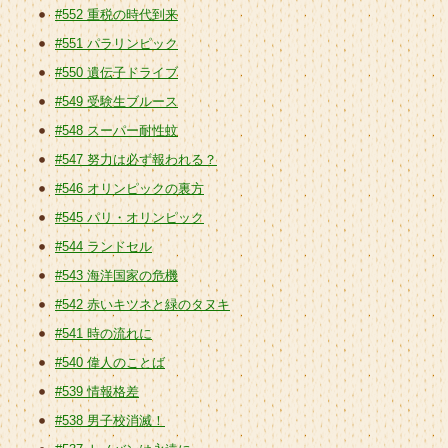
#552 重税の時代到来
#551 パラリンピック
#550 遺伝子ドライブ
#549 受験生ブルース
#548 スーパー耐性蚊
#547 努力は必ず報われる？
#546 オリンピックの裏方
#545 パリ・オリンピック
#544 ランドセル
#543 海洋国家の危機
#542 赤いキツネと緑のタヌキ
#541 時の流れに
#540 偉人のことば
#539 情報格差
#538 男子校消滅！