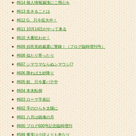
#614 個人情報漏洩にご用心を
#613 生きることは
#612 G、只今拡大中！
#611 10月14日がやって来る
#610 大番狂わせ！
#609 自民党総裁選に警鐘！（ブログ臨時増刊号）
#608 似たり寄ったり
#607 シマウマならぬシマウシ!?
#606 降れば土砂降り
#605 蚊、只今夏バテ中
#604 本末転倒
#603 ローマ字表記
#602 手のひらを太陽に
#601 八月は鎮魂の月
#600 ブログ600号記念臨時増刊
#599 事実は小説よりも奇なり