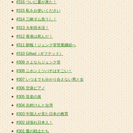
#316 ついに夏が来た！
#315 私をお使いください
#314 三峡ダム危うし！
#313 大牟田水没！
#312 香港は死んだ！
#311 朗報！ジュンク堂営業継続へ
#310 Gifted（ギフテッド）
#309 さよならジュンク堂
#308 ニホンミツバチはすごい！
#307 いつまでも分かり合えない男と女
#306 空港ピアノ
#305 音楽の泉
#304 志村けんと台湾
#303 中国人が見た日本の教育
#302 頑張れ日本人！
#301 愛の戦士たち