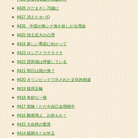
#428 さだまさし70歳に
#427 消えたオバQ
#426 中国が南シナ海を欲しがる理由
#425 領土拡大の心理
#424 新しい季節に向かって
#423 ロシアとウクライナ
#422 琵琶湖は呼吸している
#421 明日は我が身？
#420 オリンピックで示された文化的相違
#419 疑惑五輪
#418 奇妙な一致
#417 危険！ただ今自己虫増殖中
#416 郵便局よ、お前もか！
#415 大自然の驚異
#414 鏡開きとお年玉