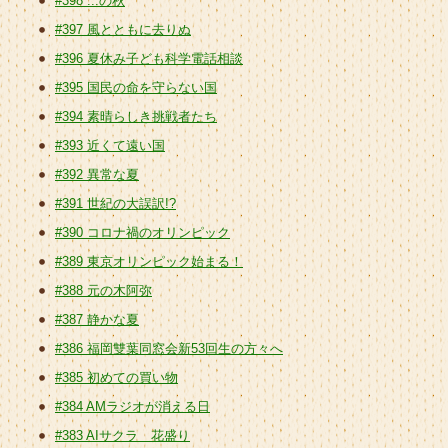
#398 ...の秋
#397 風とともに去りぬ
#396 夏休み子ども科学電話相談
#395 国民の命を守らない国
#394 素晴らしき挑戦者たち
#393 近くて遠い国
#392 異常な夏
#391 世紀の大誤訳!?
#390 コロナ禍のオリンピック
#389 東京オリンピック始まる！
#388 元の木阿弥
#387 静かな夏
#386 福岡雙葉同窓会新53回生の方々へ
#385 初めての買い物
#384 AMラジオが消える日
#383 AIサクラ 花盛り