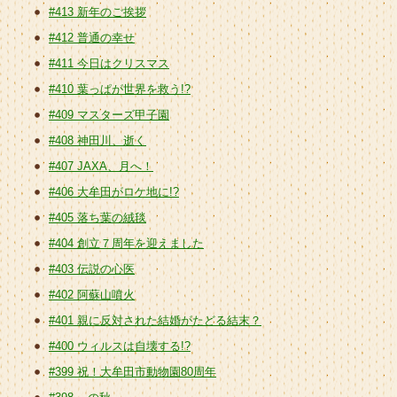
#413 新年のご挨拶
#412 普通の幸せ
#411 今日はクリスマス
#410 葉っぱが世界を救う!?
#409 マスターズ甲子園
#408 神田川、逝く
#407 JAXA、月へ！
#406 大牟田がロケ地に!?
#405 落ち葉の絨毯
#404 創立７周年を迎えました
#403 伝説の心医
#402 阿蘇山噴火
#401 親に反対された結婚がたどる結末？
#400 ウィルスは自壊する!?
#399 祝！大牟田市動物園80周年