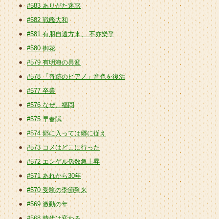
#583 ありがた迷惑
#582 戦艦大和
#581 有朋自遠方来、 不亦樂乎
#580 御花
#579 有明海の異変
#578 「奇跡のピアノ」音色を復活
#577 卒業
#576 なぜ、福岡
#575 早春賦
#574 郷に入っては郷に従え
#573 コメはどこに行った
#572 エンゲル係数急上昇
#571 あれから30年
#570 受験の季節到来
#569 激動の年
#568 時代は変わる