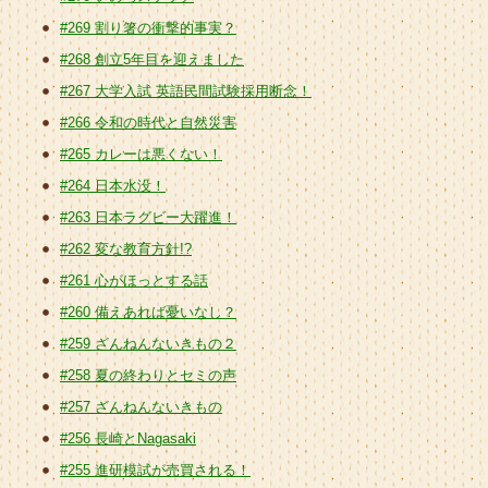
#269 割り箸の衝撃的事実？
#268 創立5年目を迎えました
#267 大学入試 英語民間試験採用断念！
#266 令和の時代と自然災害
#265 カレーは悪くない！
#264 日本水没！
#263 日本ラグビー大躍進！
#262 変な教育方針!?
#261 心がほっとする話
#260 備えあれば憂いなし？
#259 ざんねんないきもの２
#258 夏の終わりとセミの声
#257 ざんねんないきもの
#256 長崎とNagasaki
#255 進研模試が売買される！