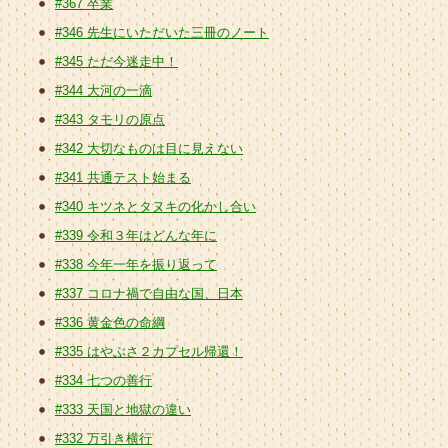
#367 卒業
#346 先生にいただいた三冊のノート
#345 ただ今迷走中！
#344 大河の一滴
#343 タモリの原点
#342 大切なものは目に見えない
#341 共通テスト始まる
#340 キツネとタヌキの化かし合い
#339 令和３年はどんな年に
#338 今年一年を振り返って
#337 コロナ禍で自由な国、日本
#336 黄金色の命綱
#335 はやぶさ２カプセル帰還！
#334 七つの善行
#333 天国と地獄の違い
#332 万引き横行