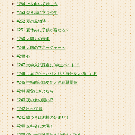
#254 上を向いて歩こう
#253 焼き場に立つ少年
#252 夏の風物詩
#251 夏休みに子供が痩せる？
#250 人間力の衰退
#249 天国のマネージャーへ
#248 心
#247 大学入試採点に"学生バイト"？
#246 世界でたったひとりの自分を大切にする
#245 空梅雨記録更新と沖縄慰霊祭
#244 親父にさよなら
#243 夜の女の闘い!?
#242 8050問題
#241 嘘つきは泥棒の始まり！
#240 文科省に大喝！
#239 償いー交通事故の悲惨さを歌う