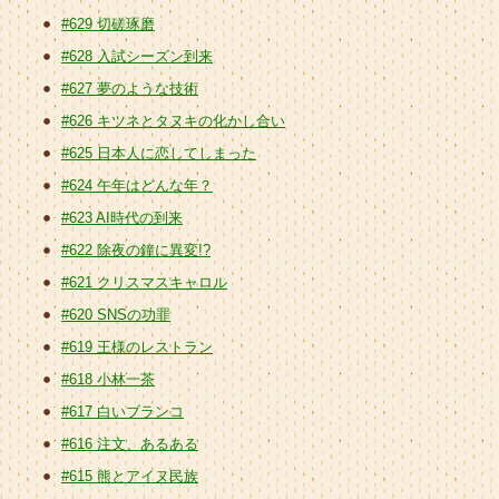
#629 切磋琢磨
#628 入試シーズン到来
#627 夢のような技術
#626 キツネとタヌキの化かし合い
#625 日本人に恋してしまった
#624 午年はどんな年？
#623 AI時代の到来
#622 除夜の鐘に異変!?
#621 クリスマスキャロル
#620 SNSの功罪
#619 王様のレストラン
#618 小林一茶
#617 白いブランコ
#616 注文、あるある
#615 熊とアイヌ民族