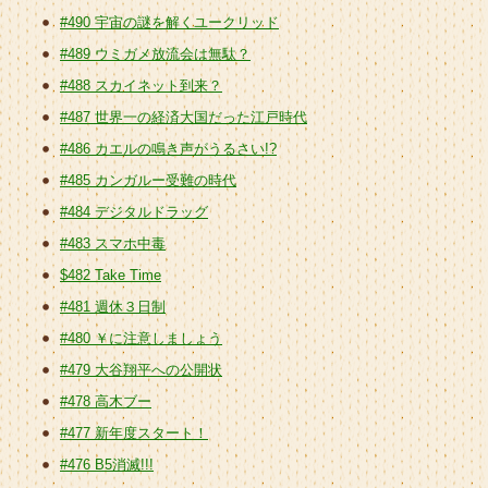
#490 宇宙の謎を解くユークリッド
#489 ウミガメ放流会は無駄？
#488 スカイネット到来？
#487 世界一の経済大国だった江戸時代
#486 カエルの鳴き声がうるさい!?
#485 カンガルー受難の時代
#484 デジタルドラッグ
#483 スマホ中毒
$482 Take Time
#481 週休３日制
#480 ￥に注意しましょう
#479 大谷翔平への公開状
#478 高木ブー
#477 新年度スタート！
#476 B5消滅!!!