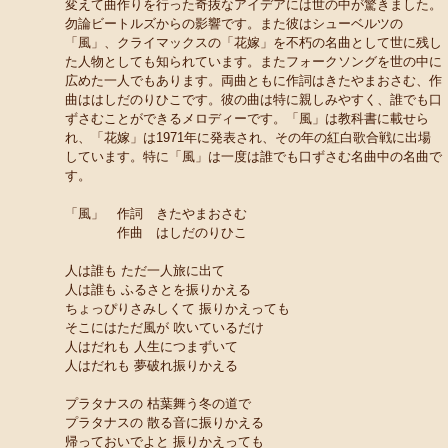
変えて曲作りを行った奇抜なアイデアには世の中が驚きました。
勿論ビートルズからの影響です。また彼はシューベルツの
「風」、クライマックスの「花嫁」を不朽の名曲として世に残し
た人物としても知られています。またフォークソングを世の中に
広めた一人でもあります。両曲ともに作詞はきたやまおさむ、作
曲ははしだのりひこです。彼の曲は特に親しみやすく、誰でも口
ずさむことができるメロディーです。「風」は教科書に載せら
れ、「花嫁」は1971年に発表され、その年の紅白歌合戦に出場
しています。特に「風」は一度は誰でも口ずさむ名曲中の名曲で
す。
「風」 作詞 きたやまおさむ
作曲 はしだのりひこ
人は誰も ただ一人旅に出て
人は誰も ふるさとを振りかえる
ちょっぴりさみしくて 振りかえっても
そこにはただ風が 吹いているだけ
人はだれも 人生につまずいて
人はだれも 夢破れ振りかえる
プラタナスの 枯葉舞う冬の道で
プラタナスの 散る音に振りかえる
帰っておいでよと 振りかえっても