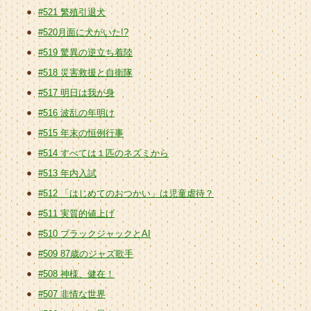
#521 繁殖引退犬
#520月面に犬がいた!?
#519 驚異の逆立ち着陸
#518 災害救援と自衛隊
#517 明日は我が身
#516 波乱の年明け
#515 年末の恒例行事
#514 すべては１匹のネズミから
#513 年内入試
#512 「はじめてのおつかい」は児童虐待？
#511 実質的値上げ
#510 ブラックジャックとAI
#509 87歳のジャズ歌手
#508 神様、健在！
#507 非情な世界