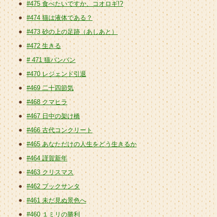
#475 食べたいですか、コオロギ!?
#474 猫は液体である？
#473 砂の上の足跡（あしあと）
#472 生きる
# 471 猫バンバン
#470 レジェンド引退
#469 二十四節気
#468 クマヒラ
#467 日中の架け橋
#466 古代コンクリート
#465 あなただけの人生をどう生きるか
#464 謹賀新年
#463 クリスマス
#462 ブックサンタ
#461 未だ見ぬ景色へ
#460 １ミリの勝利