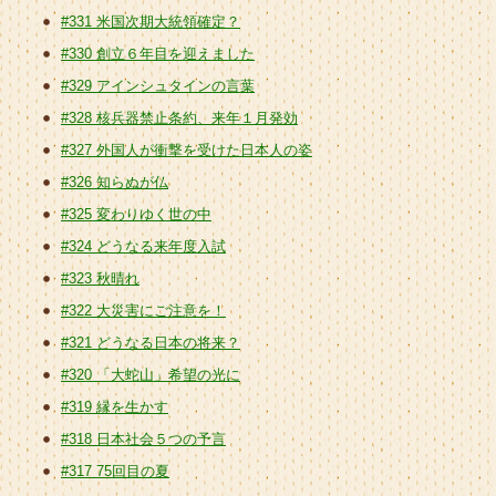
#331 米国次期大統領確定？
#330 創立６年目を迎えました
#329 アインシュタインの言葉
#328 核兵器禁止条約、来年１月発効
#327 外国人が衝撃を受けた日本人の姿
#326 知らぬが仏
#325 変わりゆく世の中
#324 どうなる来年度入試
#323 秋晴れ
#322 大災害にご注意を！
#321 どうなる日本の将来？
#320 「大蛇山」希望の光に
#319 縁を生かす
#318 日本社会５つの予言
#317 75回目の夏