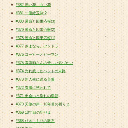
#382 赤い花 白い花
#381 一億総玉砕!?
#380 運命と因果応報(3)
#379 運命と因果応報(2)
#378 運命と因果応報(1)
#377 さよなら、ツンドラ
#376 コーヒーとピーマン
#375 看護師さんの優しい気づかい
#374 売れ残ったペットの末路
#373 新入生に送る言葉
#372 春風に誘われて
#371 出会いと別れの季節
#370 天使の声ー10年目の祈り２
#369 10年目の祈り１
#368 ひきこもりの漱石