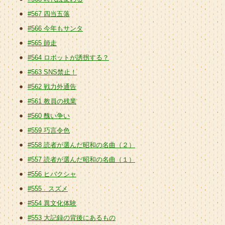
#567 四当五落
#566 今年もサンタ
#565 師走
#564 ロボットが誘拐する？
#563 SNS禁止！
#562 戦力外通告
#561 教員の残業
#560 醜い争い
#559 巧言令色
#558 読者が選んだ昭和の名曲（２）
#557 読者が選んだ昭和の名曲（１）
#556 ヒバクシャ
#555 スズメ
#554 異文化体験
#553 大記録の背後にあるもの