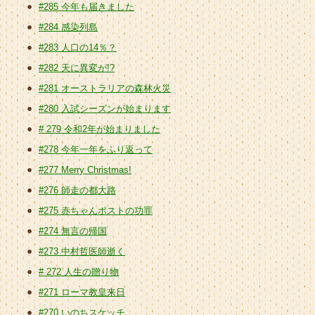
#285 今年も届きました
#284 感染列島
#283 人口の14％？
#282 天に異変が!?
#281 オーストラリアの森林火災
#280 入試シーズンが始まります
# 279 令和2年が始まりました
#278 今年一年をふり返って
#277 Merry Christmas!
#276 師走の都大路
#275 赤ちゃんポストの功罪
#274 無言の帰国
#273 中村哲医師逝く
# 272 人生の贈り物
#271 ローマ教皇来日
#270 いのちスケッチ