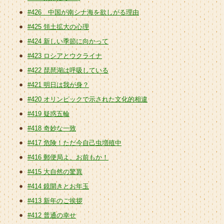
#426 中国が南シナ海を欲しがる理由
#425 領土拡大の心理
#424 新しい季節に向かって
#423 ロシアとウクライナ
#422 琵琶湖は呼吸している
#421 明日は我が身？
#420 オリンピックで示された文化的相違
#419 疑惑五輪
#418 奇妙な一致
#417 危険！ただ今自己虫増殖中
#416 郵便局よ、お前もか！
#415 大自然の驚異
#414 鏡開きとお年玉
#413 新年のご挨拶
#412 普通の幸せ