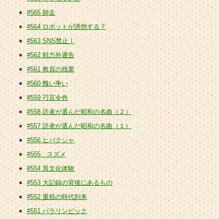
#565 師走
#564 ロボットが誘拐する？
#563 SNS禁止！
#562 戦力外通告
#561 教員の残業
#560 醜い争い
#559 巧言令色
#558 読者が選んだ昭和の名曲（２）
#557 読者が選んだ昭和の名曲（１）
#556 ヒバクシャ
#555 スズメ
#554 異文化体験
#553 大記録の背後にあるもの
#552 重税の時代到来
#551 パラリンピック