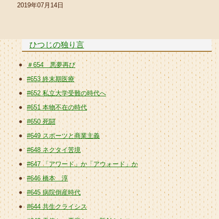
2019年07月14日
ひつじの独り言
＃654 悪夢再び
#653 終末期医療
#652 私立大学受難の時代へ
#651 本物不在の時代
#650 死闘
#649 スポーツと商業主義
#648 ネクタイ苦境
#647 「アワード」か「アウォード」か
#646 橋本 淳
#645 病院倒産時代
#644 共生クライシス