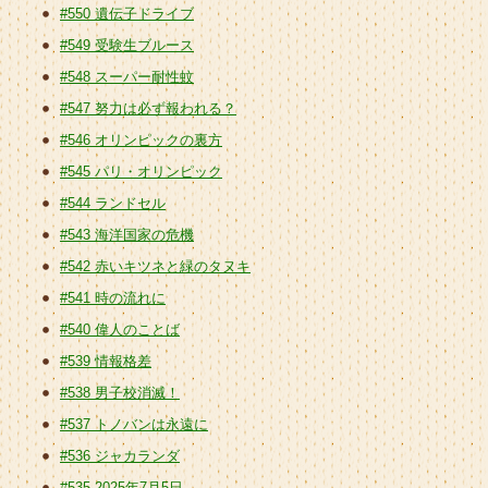
#550 遺伝子ドライブ
#549 受験生ブルース
#548 スーパー耐性蚊
#547 努力は必ず報われる？
#546 オリンピックの裏方
#545 パリ・オリンピック
#544 ランドセル
#543 海洋国家の危機
#542 赤いキツネと緑のタヌキ
#541 時の流れに
#540 偉人のことば
#539 情報格差
#538 男子校消滅！
#537 トノバンは永遠に
#536 ジャカランダ
#535 2025年7月5日