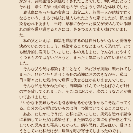
かかり、闘病生活を余儀なくされたことでした。幼い私にとって
それは、暗くて深い死の淵をのぞいたような強烈な体験でした。
鹿児島にあった私の実家は、叔父二人、叔母一人が結核で亡く
なるという、まるで結核に魅入られたような家でしたが、私は感
染を恐れるあまり、当時、結核にかかった叔父が寝込んでいる離
れの前を通り過ぎるときには、鼻をつまんで走り抜けていまし
た。
私の父といえば、肉親を世話するのは自分しかいないと覚悟を
決めていたのでしょう。感染することなどまったく恐れず、とて
も献身的に看病していました。私の兄もまた、そんなにたやすく
うつるものではないだろうと、まったく気にもとめていませんで
した。
そんな父や兄は感染することなく、私だけが病魔に襲われてし
まった。ひたひたと迫りくる死の恐怖におののきながら、私は
日々鬱々とした気持ちで病床に伏せるほかありませんでした。
そんな私を見かねたのか、当時隣に住んでいたおばさんが1冊
の本を貸してくれました。そこにはおよそ、次のようなことが書
いてありました。
「いかなる災難もそれを引き寄せる心があるからこそ起こってく
る。自分の心が呼ばないものは何一つ近づいてくることはない」
ああ、たしかにそうだ、と私は思いました。病気を恐れず懸命
に看病していた父は感染せず、また病気など気にせず平然と生活
していた兄もまた罹患しなかった。病を恐れ、忌み嫌い、避けよ
うとしていた私だけが、病気を呼び寄せてしまったのです。