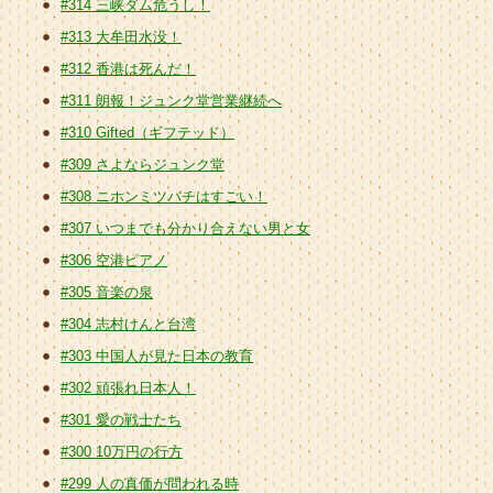
#314 三峡ダム危うし！
#313 大牟田水没！
#312 香港は死んだ！
#311 朗報！ジュンク堂営業継続へ
#310 Gifted（ギフテッド）
#309 さよならジュンク堂
#308 ニホンミツバチはすごい！
#307 いつまでも分かり合えない男と女
#306 空港ピアノ
#305 音楽の泉
#304 志村けんと台湾
#303 中国人が見た日本の教育
#302 頑張れ日本人！
#301 愛の戦士たち
#300 10万円の行方
#299 人の真価が問われる時