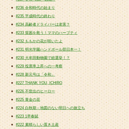
#236 令和時代の始まり
#235 平成時代の終わり
#234 高齢者ドライバーは老害？
#233 貧困を救う！ママのハーブティ
#232 ももかの花が咲いたよ
#231 明光学園ハンドボール部日本一！
#230 大牟田動物園で総選挙！？
#229 投票率上昇への一考察
#228 新元号は「令和」
#227 THANK YOU, ICHIRO
#226 不世出のヒーロー
#225 黄金の花
#224 白秋期－地図のない明日への旅立ち
#223 1早春賦
#222 素晴らしい置き土産