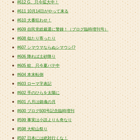
#612 G、只今拡大中！
#611 10月14日がやって来る
#610 大番狂わせ！
#609 自民党総裁選に警鐘！（ブログ臨時増刊号）
#608 似たり寄ったり
#607 シマウマならぬシマウシ!?
#606 降れば土砂降り
#605 蚊、只今夏バテ中
#604 本末転倒
#603 ローマ字表記
#602 手のひらを太陽に
#601 八月は鎮魂の月
#600 ブログ600号記念臨時増刊
#599 事実は小説よりも奇なり
#598 大蛇山祭り
#597 日本には絶対行くな！