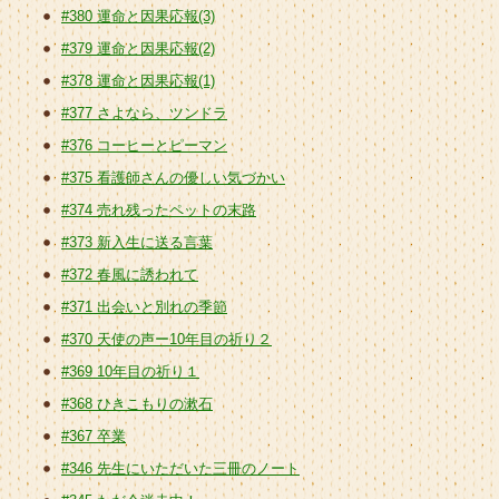
#380 運命と因果応報(3)
#379 運命と因果応報(2)
#378 運命と因果応報(1)
#377 さよなら、ツンドラ
#376 コーヒーとピーマン
#375 看護師さんの優しい気づかい
#374 売れ残ったペットの末路
#373 新入生に送る言葉
#372 春風に誘われて
#371 出会いと別れの季節
#370 天使の声ー10年目の祈り２
#369 10年目の祈り１
#368 ひきこもりの漱石
#367 卒業
#346 先生にいただいた三冊のノート