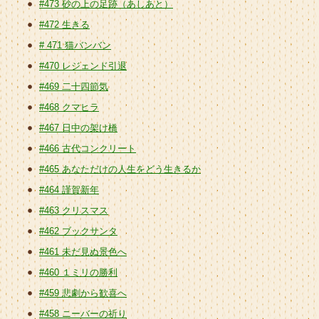
#473 砂の上の足跡（あしあと）
#472 生きる
# 471 猫バンバン
#470 レジェンド引退
#469 二十四節気
#468 クマヒラ
#467 日中の架け橋
#466 古代コンクリート
#465 あなただけの人生をどう生きるか
#464 謹賀新年
#463 クリスマス
#462 ブックサンタ
#461 未だ見ぬ景色へ
#460 １ミリの勝利
#459 悲劇から歓喜へ
#458 ニーバーの祈り