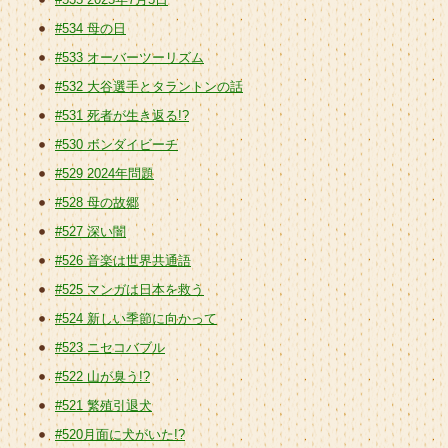
#534 母の日
#533 オーバーツーリズム
#532 大谷選手とタラントンの話
#531 死者が生き返る!?
#530 ボンダイビーチ
#529 2024年問題
#528 母の故郷
#527 深い闇
#526 音楽は世界共通語
#525 マンガは日本を救う
#524 新しい季節に向かって
#523 ニセコバブル
#522 山が臭う!?
#521 繁殖引退犬
#520月面に犬がいた!?