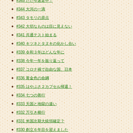
#345 ただ今迷走中！
#344 大河の一滴
#343 タモリの原点
#342 大切なものは目に見えない
#341 共通テスト始まる
#340 キツネとタヌキの化かし合い
#339 令和３年はどんな年に
#338 今年一年を振り返って
#337 コロナ禍で自由な国、日本
#336 黄金色の命綱
#335 はやぶさ２カプセル帰還！
#334 七つの善行
#333 天国と地獄の違い
#332 万引き横行
#331 米国次期大統領確定？
#330 創立６年目を迎えました