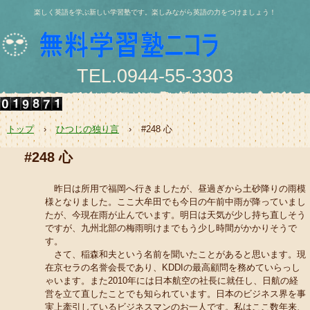
楽しく英語を学ぶ新しい学習塾です。楽しみながら英語の力をつけましょう！
TEL.0944-55-3303
〒836-0844 大牟田市浄真町114番地 浄真ビル202号
e-mail:nishio@jukunicolas.net
トップ
›
ひつじの独り言
›
#248 心
#248 心
昨日は所用で福岡へ行きましたが、昼過ぎから土砂降りの雨模
様となりました。ここ大牟田でも今日の午前中雨が降っていまし
たが、今現在雨が止んでいます。明日は天気が少し持ち直しそう
ですが、九州北部の梅雨明けまでもう少し時間がかかりそうで
す。
さて、稲森和夫という名前を聞いたことがあると思います。現
在京セラの名誉会長であり、KDDIの最高顧問を務めていらっし
ゃいます。また2010年には日本航空の社長に就任し、日航の経
営を立て直したことでも知られています。日本のビジネス界を事
実上牽引しているビジネスマンのお一人です。私はここ数年来、