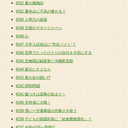
#252 夏の風物詩
#251 夏休みに子供が痩せる？
#250 人間力の衰退
#249 天国のマネージャーへ
#248 心
#247 大学入試採点に"学生バイト"？
#246 世界でたったひとりの自分を大切にする
#245 空梅雨記録更新と沖縄慰霊祭
#244 親父にさよなら
#243 夜の女の闘い!?
#242 8050問題
#241 嘘つきは泥棒の始まり！
#240 文科省に大喝！
#239 償いー交通事故の悲惨さを歌う
#238 子どもの貧困対策に「給食費無償化」？
#237 令和+018＝西暦!?