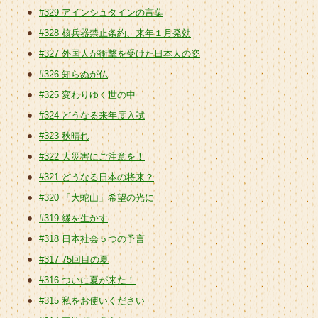
#329 アインシュタインの言葉
#328 核兵器禁止条約、来年１月発効
#327 外国人が衝撃を受けた日本人の姿
#326 知らぬが仏
#325 変わりゆく世の中
#324 どうなる来年度入試
#323 秋晴れ
#322 大災害にご注意を！
#321 どうなる日本の将来？
#320 「大蛇山」希望の光に
#319 縁を生かす
#318 日本社会５つの予言
#317 75回目の夏
#316 ついに夏が来た！
#315 私をお使いください