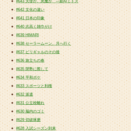
#643 天使か、悪魔か ---新AIミトス
#642 文化の違い
#641 日本の印象
#640 志高く雑巾がけ
#639 HIMARI
#638 セーラームーン、月へ行く
#637 ビリギャルのその後
#636 旅立ちの春
#635 閉塾に際して
#634 平和ボケ
#633 スポーツと利権
#632 派遣
#631 公立校離れ
#630 脳内のゴミ
#629 切磋琢磨
#628 入試シーズン到来