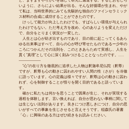
と、ますますやりがいを感じて研究に邁進する。するとおもしろ
いように、さらによい結果が出る。そんな好循環が生まれ、やが
て私は、当時世界的にみても先駆的な独自のファインセラミック
ス材料の合成に成功することができたのです。
けっして能力が向上したわけでも、すばらしい環境が与えられ
たわけでもない。ただ考え方を改め、心のありようを変えただけ
で、自分をとりまく状況が一変した。
人生とは心が紡ぎ出すものであり、目の前に起こってくるあら
ゆる出来事はすべて、自らの心が呼び寄せたものであるー少年の
ころにつかんだその法則を、このときあらためて実感し、人生を
貫く”真理”として心に深く刻みつけることとなったのです。.....
-------------------
”心”の在り方を徹底的に追求した人物は釈迦牟尼仏陀（釈尊）
ですが、釈尊も心の動きに囚われやすい人間の性（さが）を冷徹
に語っています。心の定義は様々ですが、釈尊は心の動きに囚わ
れず、心を制御することが悟りを開く目的であると語っていま
す。
確かに私たちは何かを思うことで因果が生じ、それが実現する
過程を体験します。言い換えれば、自分が思わない事柄に関して
は生じない法則があります。良きにつけ悪しきにつけ、自分の思
いがすべての事象を生じさせると言えそうです。稲森氏の著書
「心」に興味のある方はぜひ続きをお読みください。