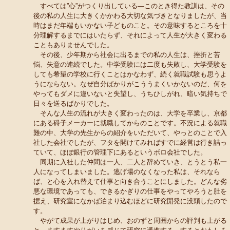
すべては”心”がつくり出している―このとき得た教訓は、その
後の私の人生に大きくかかわる大切な気づきとなりましたが、当
時はまだ年端もいかない子どものこと。その意味するところを十
分理解するまでにはいたらず、それによって人生が大きく変わる
こともありませんでした。
その後、少年期から社会に出るまでの私の人生は、挫折と苦
悩、失意の連続でした。中学受験には二度も失敗し、大学受験を
しても希望の学校に行くことはかなわず、続く就職試験も思うよ
うにならない。なぜ自分ばかりがこううまくいかないのだ、何を
やってもダメに違いないと失望し、うちひしがれ、暗い気持ちで
日々を送るばかりでした。
そんな人生の流れが大きく変わったのは、大学を卒業し、京都
にある碍子メーカーに就職してからのことです。不況による就職
難の中、大学の先生からの紹介をいただいて、やっとのことで入
社した会社でしたが、フタを開けてみればすでに経営は行き詰っ
ていて、ほぼ銀行の管理下にあるというボロ会社でした。
同期に入社した仲間は一人、二人と辞めていき、とうとう私一
人になってしまいました。逃げ場のなくなった私は、それなら
ば、と心を入れ替えて仕事と向き合うことにしました。どんな劣
悪な環境であっても、できるかぎりの仕事をやってやろうと肚を
据え、研究室になかば泊まり込むほどに研究開発に没頭したので
す。
やがて成果が上がりはじめ、おのずと周囲からの評判も上がる