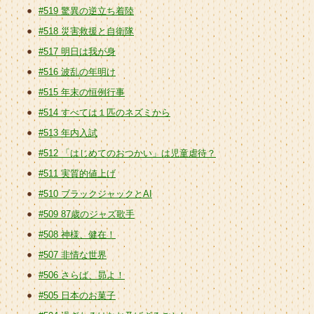
#519 驚異の逆立ち着陸
#518 災害救援と自衛隊
#517 明日は我が身
#516 波乱の年明け
#515 年末の恒例行事
#514 すべては１匹のネズミから
#513 年内入試
#512 「はじめてのおつかい」は児童虐待？
#511 実質的値上げ
#510 ブラックジャックとAI
#509 87歳のジャズ歌手
#508 神様、健在！
#507 非情な世界
#506 さらば、昴よ！
#505 日本のお菓子