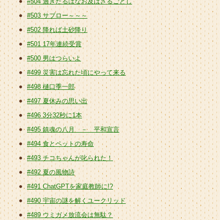
#504 過ぎたるはなお及ばざるごとし
#503 サブロー～～～
#502 降れば土砂降り
#501 17年連続受賞
#500 男はつらいよ
#499 災害は忘れた頃にやって来る
#498 樋口季一郎
#497 夏休みの思い出
#496 3分32秒に1本
#495 鎮魂の八月 － 平和宣言
#494 食とペットの寿命
#493 チコちゃんが叱られた！
#492 夏の風物詩
#491 ChatGPTを家庭教師に!?
#490 宇宙の謎を解くユークリッド
#489 ウミガメ放流会は無駄？