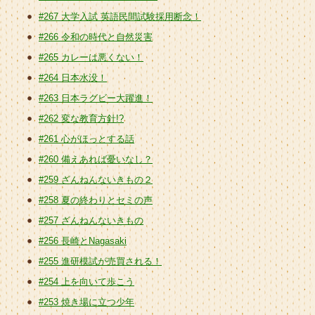
#267 大学入試 英語民間試験採用断念！
#266 令和の時代と自然災害
#265 カレーは悪くない！
#264 日本水没！
#263 日本ラグビー大躍進！
#262 変な教育方針!?
#261 心がほっとする話
#260 備えあれば憂いなし？
#259 ざんねんないきもの２
#258 夏の終わりとセミの声
#257 ざんねんないきもの
#256 長崎とNagasaki
#255 進研模試が売買される！
#254 上を向いて歩こう
#253 焼き場に立つ少年