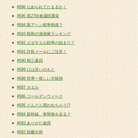
#596 なめられてたまるか！
#595 第27回参議院選挙
#594 新アヘン戦争勃発？
#593 昭和の漫画家ランキング
#592 エゼキエル戦争の始まり？
#591 詐欺メールにご注意！
#590 朝三暮四
#589 口は災いのもと
#588 世界一貧しい大統領
#587 カエル
#586 ゴールデンウィーク
#585 どんどん買われちゃう!?
#584 新幹線、有明海を走る？
#583 ありがた迷惑
#582 戦艦大和