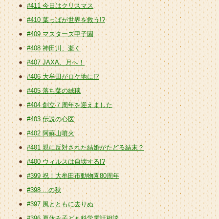
#411 今日はクリスマス
#410 葉っぱが世界を救う!?
#409 マスターズ甲子園
#408 神田川、逝く
#407 JAXA、月へ！
#406 大牟田がロケ地に!?
#405 落ち葉の絨毯
#404 創立７周年を迎えました
#403 伝説の心医
#402 阿蘇山噴火
#401 親に反対された結婚がたどる結末？
#400 ウィルスは自壊する!?
#399 祝！大牟田市動物園80周年
#398 ...の秋
#397 風とともに去りぬ
#396 夏休み子ども科学電話相談