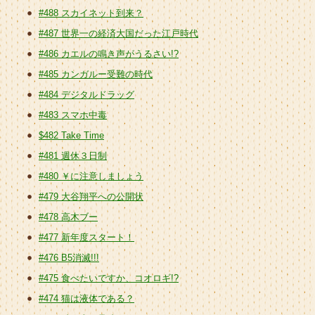
#488 スカイネット到来？
#487 世界一の経済大国だった江戸時代
#486 カエルの鳴き声がうるさい!?
#485 カンガルー受難の時代
#484 デジタルドラッグ
#483 スマホ中毒
$482 Take Time
#481 週休３日制
#480 ￥に注意しましょう
#479 大谷翔平への公開状
#478 高木ブー
#477 新年度スタート！
#476 B5消滅!!!
#475 食べたいですか、コオロギ!?
#474 猫は液体である？