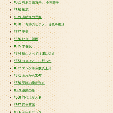
#581 有朋自遠方来、 不亦樂乎
#580 御花
#579 有明海の異変
#578 「奇跡のピアノ」音色を復活
#577 卒業
#576 なぜ、福岡
#575 早春賦
#574 郷に入っては郷に従え
#573 コメはどこに行った
#572 エンゲル係数急上昇
#571 あれから30年
#570 受験の季節到来
#569 激動の年
#568 時代は変わる
#567 四当五落
#566 今年もサンタ