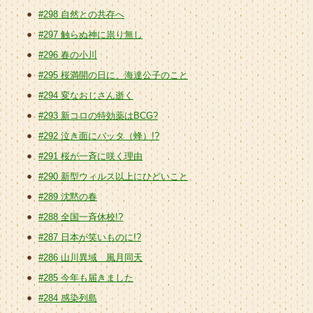
#298 自然との共存へ
#297 触らぬ神に祟り無し
#296 春の小川
#295 桜満開の日に、海達公子のこと
#294 変なおじさん逝く
#293 新コロの特効薬はBCG?
#292 泣き面にバッタ（蜂）!?
#291 桜が一斉に咲く理由
#290 新型ウィルス以上にひどいこと
#289 沈黙の春
#288 全国一斉休校!?
#287 日本が笑いものに!?
#286 山川異域 風月同天
#285 今年も届きました
#284 感染列島