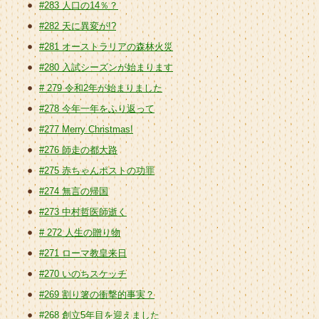
#283 人口の14％？
#282 天に異変が!?
#281 オーストラリアの森林火災
#280 入試シーズンが始まります
# 279 令和2年が始まりました
#278 今年一年をふり返って
#277 Merry Christmas!
#276 師走の都大路
#275 赤ちゃんポストの功罪
#274 無言の帰国
#273 中村哲医師逝く
# 272 人生の贈り物
#271 ローマ教皇来日
#270 いのちスケッチ
#269 割り箸の衝撃的事実？
#268 創立5年目を迎えました