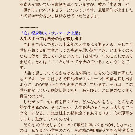
稲森氏が書いている書物を読んでいますが、彼の「生き方」や
「働き方」はベストセラーとなっています。最近新刊が出ました
ので冒頭部分を少し抜粋させていただきます。
---------------
『心』稲森和夫（サンマーク出版）
人生のすべては自分の心が映し出す
これまで歩んできた八十余年の人生をふり返るとき、そして半
世紀を超える経営者としての歩みを思い返すとき、いま多くの人
たちに伝え、残していきたいのは、おおむね１つのことしかあり
ません。それは「こころがすべてを決めている」ということで
す。
人生で起こってくるあらゆる出来事は、自らの心が引き寄せた
ものです。それらはまるで映写機がスクリーンに映像を映し出す
ように、心が描いたものを忠実に再現しています。それは、この
世を動かしている絶対法則であり、あらゆることに例外なく働く
真理なのです。
したがって、心に何を描くのか。どんな思いをもち、どんな姿
勢で生きるのか。それこそが、人生を決めるもっとも大切なファ
クターとなる。これは机上の精神論でもありません。心が現実を
つくり、動かしていくのです。
そんな”心”のありようについて最初に気づくきっかけとなった
のは、私がまだ小学生のころ、肺結核の初期症状である肺浸潤に