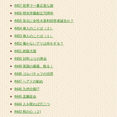
#457 世界で一番正直な国
#456 明光学園創立70周年
#455 笑点に女性大喜利回答者誕生か？
#454 偉人のことば（２）
#453 偉人のことば（１）
#452 働かないアリは何をする？
#451 絶版大国
#450 10年ぶりの再会
#449 英国の薔薇、散る！
#448 ゴルバチョフの功罪
#447 ヘアドの勧め
#446 九州分裂!?
#445 盂蘭盆会
#444 人を呪わば穴二つ
#443 和の心（２)