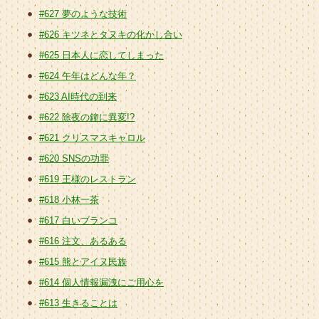
#627 夢のような技術
#626 キツネとタヌキの化かし合い
#625 日本人に恋してしまった
#624 午年はどんな年？
#623 AI時代の到来
#622 除夜の鐘に異変!?
#621 クリスマスキャロル
#620 SNSの功罪
#619 王様のレストラン
#618 小林一茶
#617 白いブランコ
#616 注文、あるある
#615 熊とアイヌ民族
#614 個人情報漏洩にご用心を
#613 生きることは