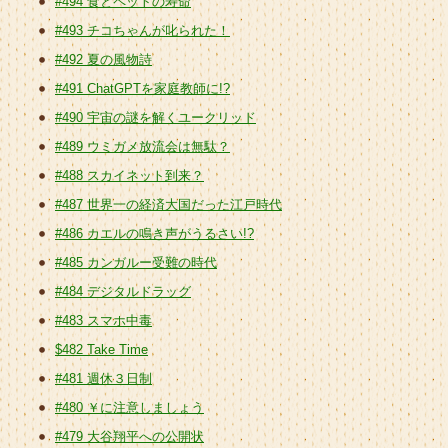
#494 食とペットの寿命
#493 チコちゃんが叱られた！
#492 夏の風物詩
#491 ChatGPTを家庭教師に!?
#490 宇宙の謎を解くユークリッド
#489 ウミガメ放流会は無駄？
#488 スカイネット到来？
#487 世界一の経済大国だった江戸時代
#486 カエルの鳴き声がうるさい!?
#485 カンガルー受難の時代
#484 デジタルドラッグ
#483 スマホ中毒
$482 Take Time
#481 週休３日制
#480 ￥に注意しましょう
#479 大谷翔平への公開状