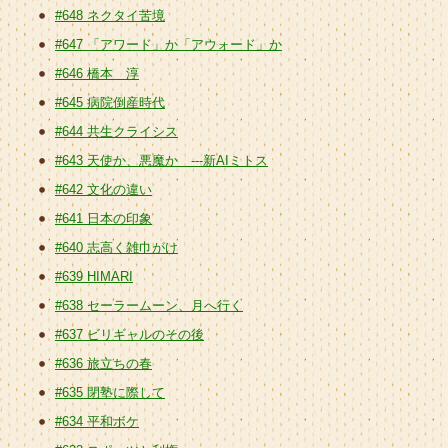
#648 ネクタイ苦境
#647 「アワード」か「アウォード」か
#646 橋本 淳
#645 病院倒産時代
#644 共生クライシス
#643 天使か、悪魔か ---新AIミトス
#642 文化の違い
#641 日本の印象
#640 志高く雑巾がけ
#639 HIMARI
#638 セーラームーン、月へ行く
#637 ビリギャルのその後
#636 旅立ちの春
#635 閉塾に際して
#634 平和ボケ