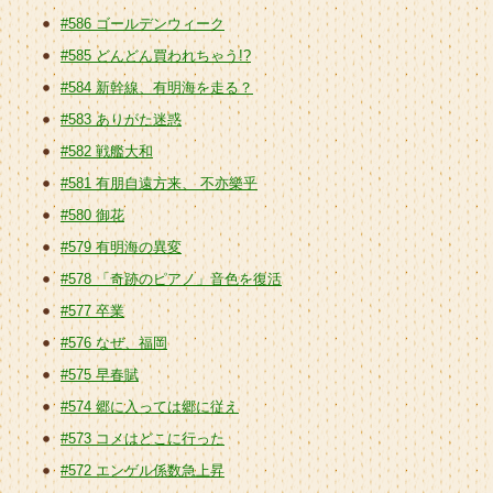
#586 ゴールデンウィーク
#585 どんどん買われちゃう!?
#584 新幹線、有明海を走る？
#583 ありがた迷惑
#582 戦艦大和
#581 有朋自遠方来、 不亦樂乎
#580 御花
#579 有明海の異変
#578 「奇跡のピアノ」音色を復活
#577 卒業
#576 なぜ、福岡
#575 早春賦
#574 郷に入っては郷に従え
#573 コメはどこに行った
#572 エンゲル係数急上昇