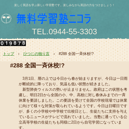
楽しく英語を学ぶ新しい学習塾です。楽しみながら英語の力をつけましょう！
TEL.0944-55-3303
〒836-0844 大牟田市浄真町114番地 浄真ビル202号
e-mail:nishio@jukunicolas.net
トップ
›
ひつじの独り言
›
#288 全国一斉休校!?
#288 全国一斉休校!?
3月1日、暦の上では今日から春が始まりますが、今日は一日雨
が断続的に降っており、気温も低い状態が続きました。
新型肺炎ウィルスの勢いが止まりません。政府はこの状態を考
慮し、明日2日から全国の小、中、高校に対し春休みまでの一斉
休業を要請しました。この要請を受けて全国の学校現場では休業
に向けて様々な対策が取られているようです。今日は日曜日です
が、多くの小学校や中学校で出校日とし、生徒たちに支持を与え
ているニュースがテレビで流れていました。当塾に通っている公
立高等学校の生徒たちも同様に2日から自宅学習になっていま
す。