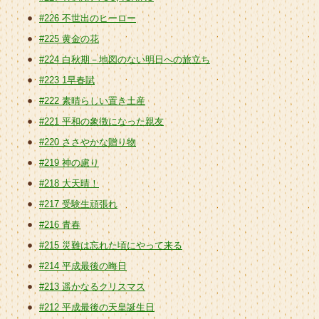
#226 不世出のヒーロー
#225 黄金の花
#224 白秋期－地図のない明日への旅立ち
#223 1早春賦
#222 素晴らしい置き土産
#221 平和の象徴になった親友
#220 ささやかな贈り物
#219 神の慮り
#218 大天晴！
#217 受験生頑張れ
#216 青春
#215 災難は忘れた頃にやって来る
#214 平成最後の晦日
#213 遥かなるクリスマス
#212 平成最後の天皇誕生日