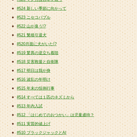
#524 新しい季節に向かって
#523 ニセコバブル
#522 山が臭う!?
#521 繁殖引退犬
#520月面に犬がいた!?
#519 驚異の逆立ち着陸
#518 災害救援と自衛隊
#517 明日は我が身
#516 波乱の年明け
#515 年末の恒例行事
#514 すべては１匹のネズミから
#513 年内入試
#512 「はじめてのおつかい」は児童虐待？
#511 実質的値上げ
#510 ブラックジャックとAI