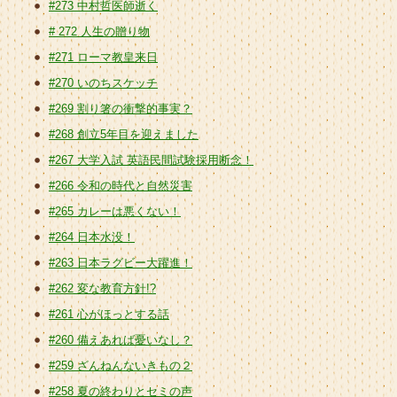
#273 中村哲医師逝く
# 272 人生の贈り物
#271 ローマ教皇来日
#270 いのちスケッチ
#269 割り箸の衝撃的事実？
#268 創立5年目を迎えました
#267 大学入試 英語民間試験採用断念！
#266 令和の時代と自然災害
#265 カレーは悪くない！
#264 日本水没！
#263 日本ラグビー大躍進！
#262 変な教育方針!?
#261 心がほっとする話
#260 備えあれば憂いなし？
#259 ざんねんないきもの２
#258 夏の終わりとセミの声