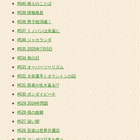
#540 偉人のことば
#539 情報格差
#538 男子校消滅！
#537 トノバンは永遠に
#536 ジャカランダ
#535 2025年7月5日
#534 母の日
#533 オーバーツーリズム
#532 大谷選手とタラントンの話
#531 死者が生き返る!?
#530 ボンダイビーチ
#529 2024年問題
#528 母の故郷
#527 深い闇
#526 音楽は世界共通語
#525 マンガは日本を救う