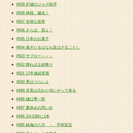
#509 87歳のジャズ歌手
#508 神様、健在！
#507 非情な世界
#506 さらば、昴よ！
#505 日本のお菓子
#504 過ぎたるはなお及ばざるごとし
#503 サブロー～～～
#502 降れば土砂降り
#501 17年連続受賞
#500 男はつらいよ
#499 災害は忘れた頃にやって来る
#498 樋口季一郎
#497 夏休みの思い出
#496 3分32秒に1本
#495 鎮魂の八月 － 平和宣言