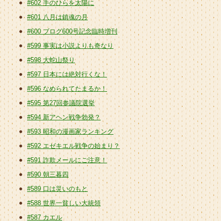
#602 手のひらを太陽に
#601 八月は鎮魂の月
#600 ブログ600号記念臨時増刊
#599 事実は小説よりも奇なり
#598 大蛇山祭り
#597 日本には絶対行くな！
#596 なめられてたまるか！
#595 第27回参議院選挙
#594 新アヘン戦争勃発？
#593 昭和の漫画家ランキング
#592 エゼキエル戦争の始まり？
#591 詐欺メールにご注意！
#590 朝三暮四
#589 口は災いのもと
#588 世界一貧しい大統領
#587 カエル