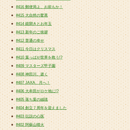
#416 郵便局よ、お前もか！
#415 大自然の驚異
#414 鏡開きとお年玉
#413 新年のご挨拶
#412 普通の幸せ
#411 今日はクリスマス
#410 葉っぱが世界を救う!?
#409 マスターズ甲子園
#408 神田川、逝く
#407 JAXA、月へ！
#406 大牟田がロケ地に!?
#405 落ち葉の絨毯
#404 創立７周年を迎えました
#403 伝説の心医
#402 阿蘇山噴火