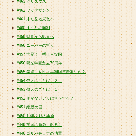
#463 クリスマス
#462 ブックサンタ
#461 未だ見ぬ景色へ
#460 １ミリの勝利
#459 悲劇から歓喜へ
#458 ニーバーの祈り
#457 世界で一番正直な国
#456 明光学園創立70周年
#455 笑点に女性大喜利回答者誕生か？
#454 偉人のことば（２）
#453 偉人のことば（１）
#452 働かないアリは何をする？
#451 絶版大国
#450 10年ぶりの再会
#449 英国の薔薇、散る！
#448 ゴルバチョフの功罪