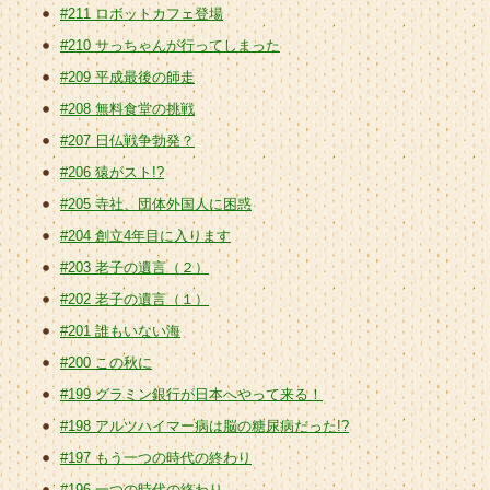
#211 ロボットカフェ登場
#210 サっちゃんが行ってしまった
#209 平成最後の師走
#208 無料食堂の挑戦
#207 日仏戦争勃発？
#206 猿がスト!?
#205 寺社、団体外国人に困惑
#204 創立4年目に入ります
#203 老子の遺言（２）
#202 老子の遺言（１）
#201 誰もいない海
#200 この秋に
#199 グラミン銀行が日本へやって来る！
#198 アルツハイマー病は脳の糖尿病だった!?
#197 もう一つの時代の終わり
#196 一つの時代の終わり