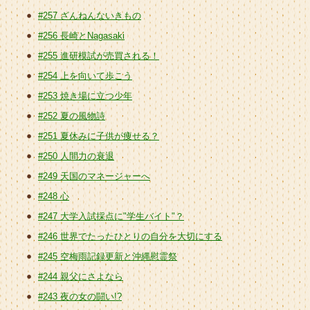
#257 ざんねんないきもの
#256 長崎とNagasaki
#255 進研模試が売買される！
#254 上を向いて歩こう
#253 焼き場に立つ少年
#252 夏の風物詩
#251 夏休みに子供が痩せる？
#250 人間力の衰退
#249 天国のマネージャーへ
#248 心
#247 大学入試採点に"学生バイト"？
#246 世界でたったひとりの自分を大切にする
#245 空梅雨記録更新と沖縄慰霊祭
#244 親父にさよなら
#243 夜の女の闘い!?