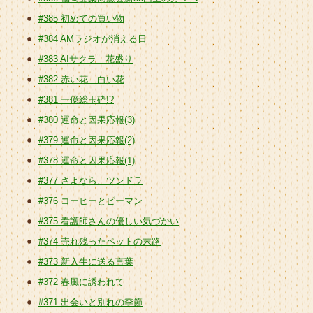
#385 初めての買い物
#384 AMラジオが消える日
#383 AIサクラ 花盛り
#382 赤い花 白い花
#381 一億総玉砕!?
#380 運命と因果応報(3)
#379 運命と因果応報(2)
#378 運命と因果応報(1)
#377 さよなら、ツンドラ
#376 コーヒーとピーマン
#375 看護師さんの優しい気づかい
#374 売れ残ったペットの末路
#373 新入生に送る言葉
#372 春風に誘われて
#371 出会いと別れの季節