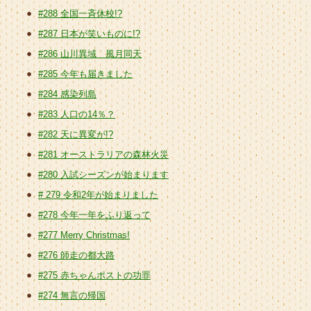
#288 全国一斉休校!?
#287 日本が笑いものに!?
#286 山川異域 風月同天
#285 今年も届きました
#284 感染列島
#283 人口の14％？
#282 天に異変が!?
#281 オーストラリアの森林火災
#280 入試シーズンが始まります
# 279 令和2年が始まりました
#278 今年一年をふり返って
#277 Merry Christmas!
#276 師走の都大路
#275 赤ちゃんポストの功罪
#274 無言の帰国