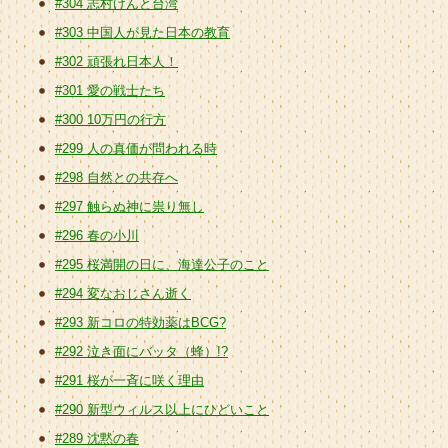
#304 志村けんと台湾
#303 中国人が見た日本の教育
#302 頑張れ日本人！
#301 愛の戦士たち
#300 10万円の行方
#299 人の真価が問われる時
#298 自然との共存へ
#297 触らぬ神に祟り無し
#296 春の小川
#295 桜満開の日に、海達公子のこと
#294 変なおじさん逝く
#293 新コロの特効薬はBCG?
#292 泣き面にバッタ（蜂）!?
#291 桜が一斉に咲く理由
#290 新型ウィルス以上にひどいこと
#289 沈黙の春