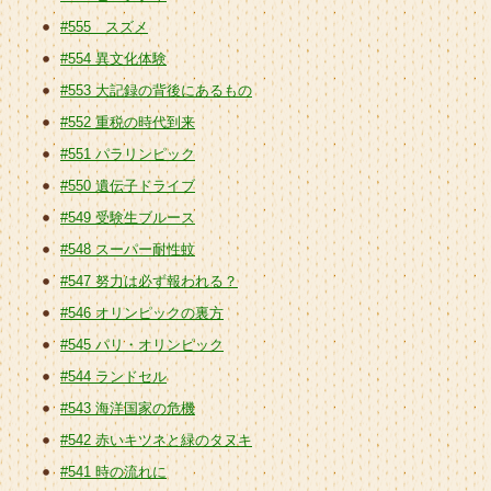
#555 スズメ
#554 異文化体験
#553 大記録の背後にあるもの
#552 重税の時代到来
#551 パラリンピック
#550 遺伝子ドライブ
#549 受験生ブルース
#548 スーパー耐性蚊
#547 努力は必ず報われる？
#546 オリンピックの裏方
#545 パリ・オリンピック
#544 ランドセル
#543 海洋国家の危機
#542 赤いキツネと緑のタヌキ
#541 時の流れに