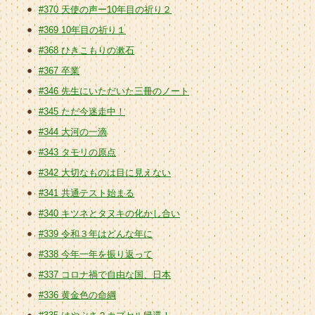
#370 天使の声ー10年目の祈り２
#369 10年目の祈り１
#368 ひきこもりの漱石
#367 卒業
#346 先生にいただいた三冊のノート
#345 ただ今迷走中！
#344 大河の一滴
#343 タモリの原点
#342 大切なものは目に見えない
#341 共通テスト始まる
#340 キツネとタヌキの化かし合い
#339 令和３年はどんな年に
#338 今年一年を振り返って
#337 コロナ禍で自由な国、日本
#336 黄金色の命綱