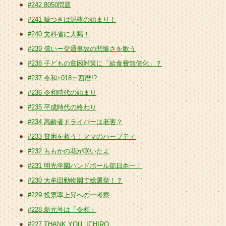
#242 8050問題
#241 嘘つきは泥棒の始まり！
#240 文科省に大喝！
#239 償いー交通事故の悲惨さを歌う
#238 子どもの貧困対策に「給食費無償化」？
#237 令和+018＝西暦!?
#236 令和時代の始まり
#235 平成時代の終わり
#234 高齢者ドライバーは老害？
#233 貧困を救う！ママのハーブティ
#232 ももかの花が咲いたよ
#231 明光学園ハンドボール部日本一！
#230 大牟田動物園で総選挙！？
#229 投票率上昇への一考察
#228 新元号は「令和」
#227 THANK YOU, ICHIRO