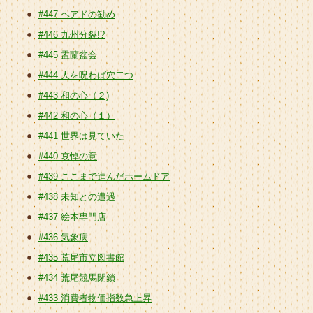
#447 ヘアドの勧め
#446 九州分裂!?
#445 盂蘭盆会
#444 人を呪わば穴二つ
#443 和の心（２)
#442 和の心（１）
#441 世界は見ていた
#440 哀悼の意
#439 ここまで進んだホームドア
#438 未知との遭遇
#437 絵本専門店
#436 気象病
#435 荒尾市立図書館
#434 荒尾競馬閉鎖
#433 消費者物価指数急上昇