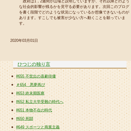
政府は1，2週間が山場と説明していますが、それ以降どのよう
な社会的影響が残るかを見守る必要があります。次回このブログ
を書く段階でどのような状況になっているか想像できないものが
あります。すこしでも被害が少ない方へ動くことを願っていま
す。
2020年03月01日
ひつじの独り言
#655 不世出の喜劇俳優
＃654 悪夢再び
#653 終末期医療
#652 私立大学受難の時代へ
#651 本物不在の時代
#650 死闘
#649 スポーツと商業主義