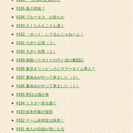
#195 真の意味？
#194 ブルータス、お前もか
#193 さくらももこさん逝く
#192 「ボット」してるんじゃねーよ！
#191 七夕と公害（２）
#190 七夕と光害（１）
#189 南国バスガイドの汗と涙の奮闘記
#188 東京オリンピックにサマータイム導入？
#187 夏休みがやって来ました（２）
#186 夏休みがやって来ました（１）
#185 明日は我が身
#184 ミスター笑点逝く
#183 絵本作家の役割
#182 ゲーム依存症は疾患！
#181 他人の目線が気になる