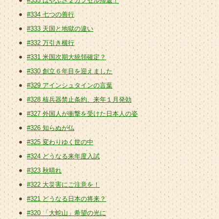
#335 はやぶさ２カプセル帰還！
#334 七つの善行
#333 天国と地獄の違い
#332 万引き横行
#331 米国次期大統領確定？
#330 創立６年目を迎えました
#329 アインシュタインの言葉
#328 核兵器禁止条約、来年１月発効
#327 外国人が衝撃を受けた日本人の姿
#326 知らぬが仏
#325 変わりゆく世の中
#324 どうなる来年度入試
#323 秋晴れ
#322 大災害にご注意を！
#321 どうなる日本の将来？
#320 「大蛇山」希望の光に