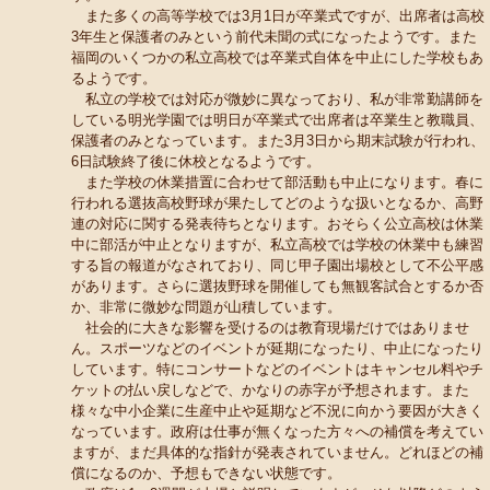
また多くの高等学校では3月1日が卒業式ですが、出席者は高校
3年生と保護者のみという前代未聞の式になったようです。また
福岡のいくつかの私立高校では卒業式自体を中止にした学校もあ
るようです。
私立の学校では対応が微妙に異なっており、私が非常勤講師を
している明光学園では明日が卒業式で出席者は卒業生と教職員、
保護者のみとなっています。また3月3日から期末試験が行われ、
6日試験終了後に休校となるようです。
また学校の休業措置に合わせて部活動も中止になります。春に
行われる選抜高校野球が果たしてどのような扱いとなるか、高野
連の対応に関する発表待ちとなります。おそらく公立高校は休業
中に部活が中止となりますが、私立高校では学校の休業中も練習
する旨の報道がなされており、同じ甲子園出場校として不公平感
があります。さらに選抜野球を開催しても無観客試合とするか否
か、非常に微妙な問題が山積しています。
社会的に大きな影響を受けるのは教育現場だけではありませ
ん。スポーツなどのイベントが延期になったり、中止になったり
しています。特にコンサートなどのイベントはキャンセル料やチ
ケットの払い戻しなどで、かなりの赤字が予想されます。また
様々な中小企業に生産中止や延期など不況に向かう要因が大きく
なっています。政府は仕事が無くなった方々への補償を考えてい
ますが、まだ具体的な指針が発表されていません。どれほどの補
償になるのか、予想もできない状態です。