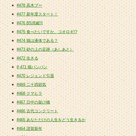
#478 高木ブー
#477 新年度スタート！
#476 B5消滅!!!
#475 食べたいですか、コオロギ!?
#474 猫は液体である？
#473 砂の上の足跡（あしあと）
#472 生きる
# 471 猫バンバン
#470 レジェンド引退
#469 二十四節気
#468 クマヒラ
#467 日中の架け橋
#466 古代コンクリート
#465 あなただけの人生をどう生きるか
#464 謹賀新年