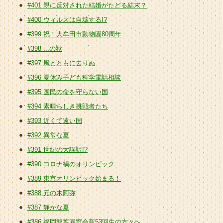
#401 親に反対された結婚がたどる結末？
#400 ウィルスは自壊する!?
#399 祝！大牟田市動物園80周年
#398 ...の秋
#397 風とともに去りぬ
#396 夏休み子ども科学電話相談
#395 国民の命を守らない国
#394 素晴らしき挑戦者たち
#393 近くて遠い国
#392 異常な夏
#391 世紀の大誤訳!?
#390 コロナ禍のオリンピック
#389 東京オリンピック始まる！
#388 元の木阿弥
#387 静かな夏
#386 福岡雙葉同窓会新53回生の方々へ