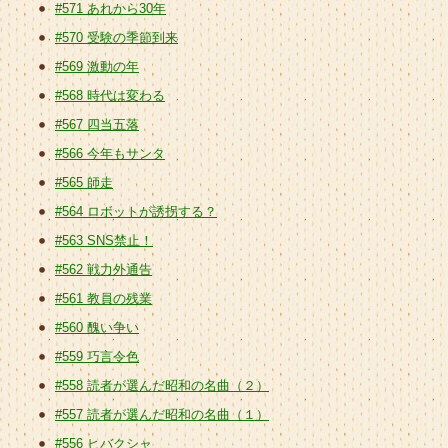
#571 あれから30年
#570 受験の季節到来
#569 激動の年
#568 時代は変わる
#567 四当五落
#566 今年もサンタ
#565 師走
#564 ロボットが誘拐する？
#563 SNS禁止！
#562 戦力外通告
#561 教員の残業
#560 醜い争い
#559 巧言令色
#558 読者が選んだ昭和の名曲（２）
#557 読者が選んだ昭和の名曲（１）
#556 ヒバクシャ