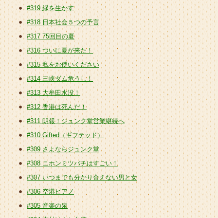
#319 縁を生かす
#318 日本社会５つの予言
#317 75回目の夏
#316 ついに夏が来た！
#315 私をお使いください
#314 三峡ダム危うし！
#313 大牟田水没！
#312 香港は死んだ！
#311 朗報！ジュンク堂営業継続へ
#310 Gifted（ギフテッド）
#309 さよならジュンク堂
#308 ニホンミツバチはすごい！
#307 いつまでも分かり合えない男と女
#306 空港ピアノ
#305 音楽の泉