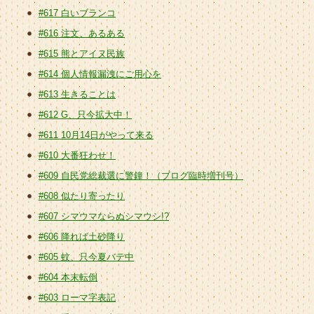
#617 白いブランコ
#616 注文、あるある
#615 熊とアイヌ民族
#614 個人情報漏洩にご用心を
#613 生きることは
#612 G、只今拡大中！
#611 10月14日がやって来る
#610 大番狂わせ！
#609 自民党総裁選に警鐘！（ブログ臨時増刊号）
#608 似たり寄ったり
#607 シマウマならぬシマウシ!?
#606 降れば土砂降り
#605 蚊、只今夏バテ中
#604 本末転倒
#603 ローマ字表記