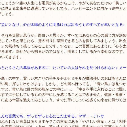
でしょうか？誰の人生にも雨風があるからこそ、やがてあなただけの「美しい
幸に見える出来事に遭遇しているとしても、ハッピーエンドに向かう途中とと
でしょう。
て災いとなり、心が太陽のように明るければ出会うもの
すべてが幸いとなる』
それを災難と思うか、面白いと思うか、すべてはあなたの心の感じ方が決め
配していると感じたら、身の回りに感謝できるものを探してみましょう。出会
う」の気持ちで接してみることです。すると、この言葉にあるように「心を太
できます。幸せだから明るいのではなく、明るくしているから幸せなのです。
ついてきます。
っとたくさんの幸福があるのに、たいていの人はそれを
見つけられない』メー
鳥」の中で、貧しい木こりの子チルチルとミチルが魔法使いのおばあさんに
青い鳥」探しに出かけます。しかし、どの国へ行っても、「青い鳥」は見つか
ますと、青い鳥は目の前の鳥かごの中に……。「幸せを手に入れることは難し
はすでに手にしているものの中にしか感じることはできません。健康・食事・
りにある幸福を数えてみましょう。すでに手にしている多くの幸せに気づくは
たんな言葉でも、ずっとずっと心にこだまする』マザー
・テレサ
れられない言葉はありますか？この言葉にある「やさしい言葉」とは「相手
った言葉ではないでしょうか。落ち込んでいる時、前向きになる言葉をもらう