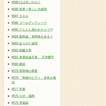
#589 口は災いのもと
#588 世界一貧しい大統領
#587 カエル
#586 ゴールデンウィーク
#585 どんどん買われちゃう!?
#584 新幹線、有明海を走る？
#583 ありがた迷惑
#582 戦艦大和
#581 有朋自遠方来、 不亦樂乎
#580 御花
#579 有明海の異変
#578 「奇跡のピアノ」音色を復
活
#577 卒業
#576 なぜ、福岡
#575 早春賦