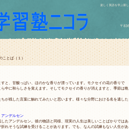
楽しく英語を学ぶ新し
〒83
偉人のことば（１）
）
すと、甘酸っぱい、ほのかな香りが漂っています。モクセイの花の香りで
こら中に秋らしさを覚えます。そしてモクセイの香りが消えますと、季節は晩
ちが残した言葉に触れてみたいと思います。様々な分野における名を遺した
』アンデルセン
したアンデルセン。彼の物語と同様、現実の人生は美しいことばかりではあ
が折れそうな試練を受けることがあります。でも、なんの試練もない人生があ