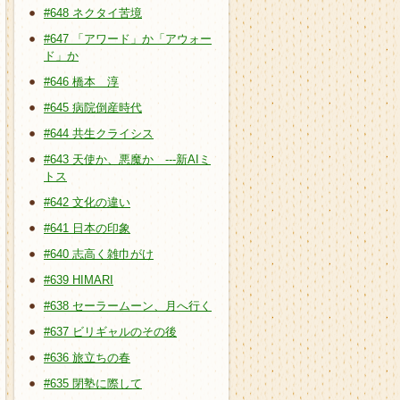
#648 ネクタイ苦境
#647 「アワード」か「アウォー
ド」か
#646 橋本 淳
#645 病院倒産時代
#644 共生クライシス
#643 天使か、悪魔か ---新AIミ
トス
#642 文化の違い
#641 日本の印象
#640 志高く雑巾がけ
#639 HIMARI
#638 セーラームーン、月へ行く
#637 ビリギャルのその後
#636 旅立ちの春
#635 閉塾に際して