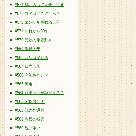
#574 郷に入っては郷に従え
#573 コメはどこに行った
#572 エンゲル係数急上昇
#571 あれから30年
#570 受験の季節到来
#569 激動の年
#568 時代は変わる
#567 四当五落
#566 今年もサンタ
#565 師走
#564 ロボットが誘拐する？
#563 SNS禁止！
#562 戦力外通告
#561 教員の残業
#560 醜い争い