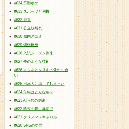
#634 平和ボケ
#633 スポーツと利権
#632 派遣
#631 公立校離れ
#630 脳内のゴミ
#629 切磋琢磨
#628 入試シーズン到来
#627 夢のような技術
#626 キツネとタヌキの化かし合
い
#625 日本人に恋してしまった
#624 午年はどんな年？
#623 AI時代の到来
#622 除夜の鐘に異変!?
#621 クリスマスキャロル
#620 SNSの功罪