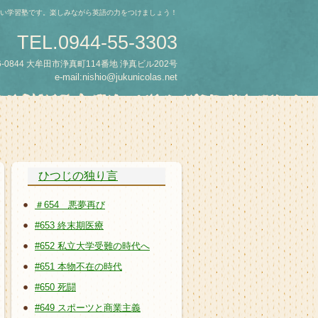
い学習塾です。楽しみながら英語の力をつけましょう！
TEL.0944-55-3303
6-0844 大牟田市浄真町114番地 浄真ビル202号
e-mail:nishio@jukunicolas.net
ひつじの独り言
＃654 悪夢再び
#653 終末期医療
#652 私立大学受難の時代へ
#651 本物不在の時代
#650 死闘
#649 スポーツと商業主義