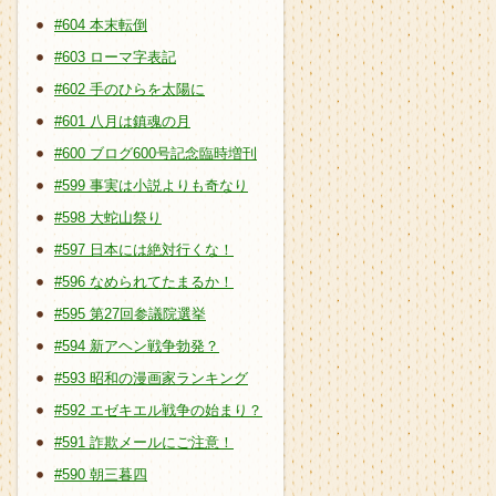
#604 本末転倒
#603 ローマ字表記
#602 手のひらを太陽に
#601 八月は鎮魂の月
#600 ブログ600号記念臨時増刊
#599 事実は小説よりも奇なり
#598 大蛇山祭り
#597 日本には絶対行くな！
#596 なめられてたまるか！
#595 第27回参議院選挙
#594 新アヘン戦争勃発？
#593 昭和の漫画家ランキング
#592 エゼキエル戦争の始まり？
#591 詐欺メールにご注意！
#590 朝三暮四