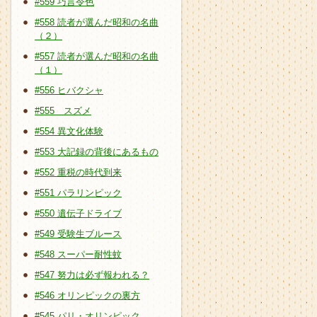
#559 巧言令色
#558 読者が選んだ昭和の名曲
（２）
#557 読者が選んだ昭和の名曲
（１）
#556 ヒバクシャ
#555 スズメ
#554 異文化体験
#553 大記録の背後にあるもの
#552 重税の時代到来
#551 パラリンピック
#550 遺伝子ドライブ
#549 受験生ブルース
#548 スーパー耐性蚊
#547 努力は必ず報われる？
#546 オリンピックの裏方
#545 パリ・オリンピック