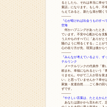
るとしたら、それは本当に幸せ
童話」になります。もし今、不
らえてみると、新たな扉が開く
----------
『心が暗ければ出会うものすべ
空海
何かハプニングがあったとき、
ています。不安や心配が心を支
う人やものすべてに「ありがと
陽のように明るくする」ことが
心の在り方が先、現実は後から
----------
『みんなが考えているより、ず
テルリンク
メーテルリンクの代表作「青い
頼まれ、幸福になれるという「
りません。やがて二人が目を覚
い」と思っていませんか？幸せ
家族・友達自然……ごく身の回
ずです。
----------
『やさしい言葉は、たとえかん
あなたは誰かから言われて、忘
のことを大切に思う気持ち」入