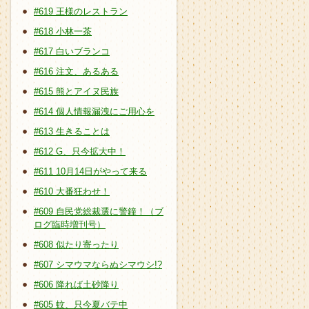
#619 王様のレストラン
#618 小林一茶
#617 白いブランコ
#616 注文、あるある
#615 熊とアイヌ民族
#614 個人情報漏洩にご用心を
#613 生きることは
#612 G、只今拡大中！
#611 10月14日がやって来る
#610 大番狂わせ！
#609 自民党総裁選に警鐘！（ブ
ログ臨時増刊号）
#608 似たり寄ったり
#607 シマウマならぬシマウシ!?
#606 降れば土砂降り
#605 蚊、只今夏バテ中