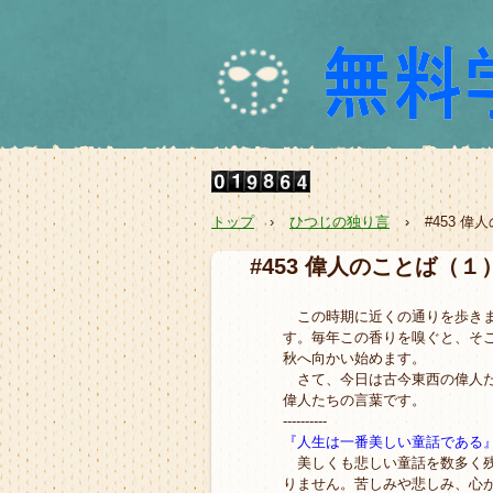
トップ
›
ひつじの独り言
›
#453 
#453 偉人のことば（１
この時期に近くの通りを歩きま
す。毎年この香りを嗅ぐと、そ
秋へ向かい始めます。
さて、今日は古今東西の偉人た
偉人たちの言葉です。
----------
『人生は一番美しい童話である
美しくも悲しい童話を数多く残
りません。苦しみや悲しみ、心