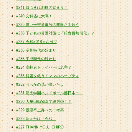
#241 嘘つきは泥棒の始まり！
#240 文科省に大喝！
#239 償いー交通事故の悲惨さを歌う
#238 子どもの貧困対策に「給食費無償化」？
#237 令和+018＝西暦!?
#236 令和時代の始まり
#235 平成時代の終わり
#234 高齢者ドライバーは老害？
#233 貧困を救う！ママのハーブティ
#232 ももかの花が咲いたよ
#231 明光学園ハンドボール部日本一！
#230 大牟田動物園で総選挙！？
#229 投票率上昇への一考察
#228 新元号は「令和」
#227 THANK YOU, ICHIRO