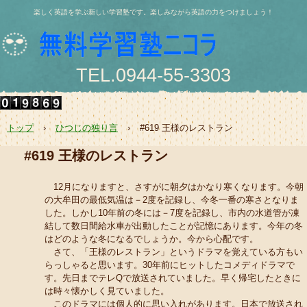
楽しく英語を学ぶ新しい学習塾です。楽しみながら英語の力をつけましょう！
TEL.0944-55-3303
〒836-0844 大牟田市浄真町114番地 浄真ビル202号
e-mail:nishio@jukunicolas.net
トップ
›
ひつじの独り言
›
#619 王様のレストラン
#619 王様のレストラン
12月になりますと、さすがに朝夕はかなり寒くなります。今朝
の大牟田の最低気温は－2度を記録し、今冬一番の寒さとなりま
した。しかし10年前の冬には－7度を記録し、市内の水道管が凍
結して数日間給水車が出動したことが記憶にあります。今年の冬
はどのような冬になるでしょうか。今から心配です。
さて、「王様のレストラン」というドラマを覚えている方もい
らっしゃると思います。30年前にヒットしたコメディドラマで
す。先日までテレQで放送されていました。早く帰宅したときに
は時々懐かしく見ていました。
このドラマには個人的に思い入れがあります。日本で放送され