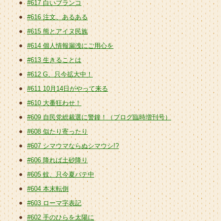
#617 白いブランコ
#616 注文、あるある
#615 熊とアイヌ民族
#614 個人情報漏洩にご用心を
#613 生きることは
#612 G、只今拡大中！
#611 10月14日がやって来る
#610 大番狂わせ！
#609 自民党総裁選に警鐘！（ブログ臨時増刊号）
#608 似たり寄ったり
#607 シマウマならぬシマウシ!?
#606 降れば土砂降り
#605 蚊、只今夏バテ中
#604 本末転倒
#603 ローマ字表記
#602 手のひらを太陽に