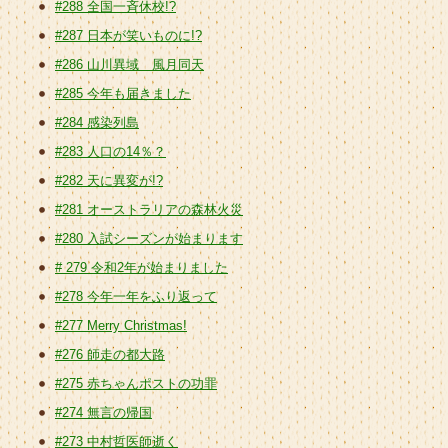
#288 全国一斉休校!?
#287 日本が笑いものに!?
#286 山川異域 風月同天
#285 今年も届きました
#284 感染列島
#283 人口の14％？
#282 天に異変が!?
#281 オーストラリアの森林火災
#280 入試シーズンが始まります
# 279 令和2年が始まりました
#278 今年一年をふり返って
#277 Merry Christmas!
#276 師走の都大路
#275 赤ちゃんポストの功罪
#274 無言の帰国
#273 中村哲医師逝く