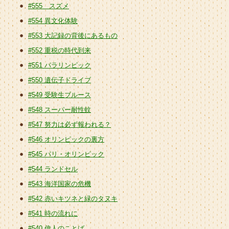
#555 スズメ
#554 異文化体験
#553 大記録の背後にあるもの
#552 重税の時代到来
#551 パラリンピック
#550 遺伝子ドライブ
#549 受験生ブルース
#548 スーパー耐性蚊
#547 努力は必ず報われる？
#546 オリンピックの裏方
#545 パリ・オリンピック
#544 ランドセル
#543 海洋国家の危機
#542 赤いキツネと緑のタヌキ
#541 時の流れに
#540 偉人のことば