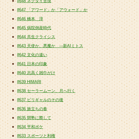
#648 ネクタイ苦境
#647 「アワード」か「アウォード」か
#646 橋本 淳
#645 病院倒産時代
#644 共生クライシス
#643 天使か、悪魔か ---新AIミトス
#642 文化の違い
#641 日本の印象
#640 志高く雑巾がけ
#639 HIMARI
#638 セーラームーン、月へ行く
#637 ビリギャルのその後
#636 旅立ちの春
#635 閉塾に際して
#634 平和ボケ
#633 スポーツと利権