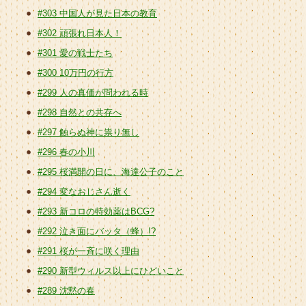
#303 中国人が見た日本の教育
#302 頑張れ日本人！
#301 愛の戦士たち
#300 10万円の行方
#299 人の真価が問われる時
#298 自然との共存へ
#297 触らぬ神に祟り無し
#296 春の小川
#295 桜満開の日に、海達公子のこと
#294 変なおじさん逝く
#293 新コロの特効薬はBCG?
#292 泣き面にバッタ（蜂）!?
#291 桜が一斉に咲く理由
#290 新型ウィルス以上にひどいこと
#289 沈黙の春