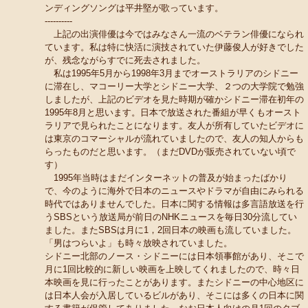
ンディングソングは平井堅が歌っています。
----------
上記の出演俳優は今ではみなさん一流のベテラン俳優になられ
ています。私は特に快活に演技されていた伊藤俊人が好きでした
が、残念ながらすでに死去されました。
私は1995年5月から1998年3月までオーストラリアのシドニー
に滞在し、マコーリー大学とシドニー大学、２つの大学院で勉強
しましたが、上記のビデオを見た時期が確かシドニー滞在初年の
1995年8月と思います。日本で放送された番組が早くもオースト
ラリアで見られたことになります。友人が所有していたビデオに
は東京のコマーシャルが流れていましたので、友人の知人からも
らったものだと思います。（まだDVDが販売されていない頃で
す）
1995年当時はまだインターネットの普及が始まったばかり
で、今のように海外で日本のニュースやドラマが自由にみられる
時代ではありませんでした。日本に関する情報は多言語放送を行
うSBSという放送局が前日のNHKニュースを毎日30分流してい
ました。またSBSは月に1，2回日本の映画も流していました。
「男はつらいよ」も時々放映されていました。
シドニー北部のノース・シドニーには日本領事館があり、そこで
月に1回比較的に新しい映画を上映してくれましたので、時々日
本映画を見に行ったことがあります。またシドニーの中心地区に
は日本人会が入居しているビルがあり、そこには多くの日本に関