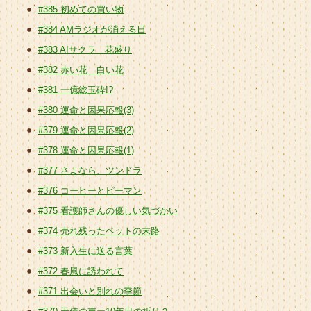
#385 初めての買い物
#384 AMラジオが消える日
#383 AIサクラ 花盛り
#382 赤い花 白い花
#381 一億総玉砕!?
#380 運命と因果応報(3)
#379 運命と因果応報(2)
#378 運命と因果応報(1)
#377 さよなら、ツンドラ
#376 コーヒーとピーマン
#375 看護師さんの優しい気づかい
#374 売れ残ったペットの末路
#373 新入生に送る言葉
#372 春風に誘われて
#371 出会いと別れの季節