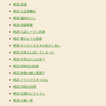
#632 派遣
#631 公立校離れ
#630 脳内のゴミ
#629 切磋琢磨
#628 入試シーズン到来
#627 夢のような技術
#626 キツネとタヌキの化かし合い
#625 日本人に恋してしまった
#624 午年はどんな年？
#623 AI時代の到来
#622 除夜の鐘に異変!?
#621 クリスマスキャロル
#620 SNSの功罪
#619 王様のレストラン
#618 小林一茶