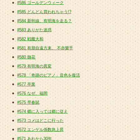
#586 ゴールデンウィーク
#585 どんどん買われちゃう!?
#584 新幹線、有明海を走る？
#583 ありがた迷惑
#582 戦艦大和
#581 有朋自遠方来、 不亦樂乎
#580 御花
#579 有明海の異変
#578 「奇跡のピアノ」音色を復活
#577 卒業
#576 なぜ、福岡
#575 早春賦
#574 郷に入っては郷に従え
#573 コメはどこに行った
#572 エンゲル係数急上昇
#571 あれから30年