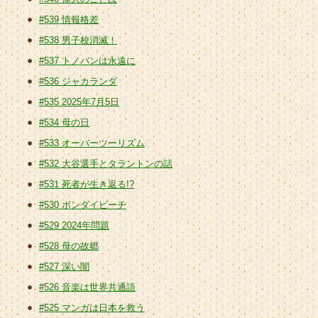
#539 情報格差
#538 男子校消滅！
#537 トノバンは永遠に
#536 ジャカランダ
#535 2025年7月5日
#534 母の日
#533 オーバーツーリズム
#532 大谷選手とタラントンの話
#531 死者が生き返る!?
#530 ボンダイビーチ
#529 2024年問題
#528 母の故郷
#527 深い闇
#526 音楽は世界共通語
#525 マンガは日本を救う