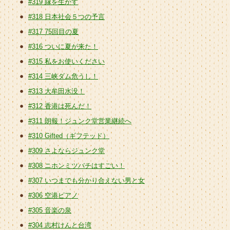
#319 縁を生かす
#318 日本社会５つの予言
#317 75回目の夏
#316 ついに夏が来た！
#315 私をお使いください
#314 三峡ダム危うし！
#313 大牟田水没！
#312 香港は死んだ！
#311 朗報！ジュンク堂営業継続へ
#310 Gifted（ギフテッド）
#309 さよならジュンク堂
#308 ニホンミツバチはすごい！
#307 いつまでも分かり合えない男と女
#306 空港ピアノ
#305 音楽の泉
#304 志村けんと台湾