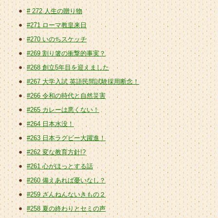
# 272 人生の贈り物
#271 ローマ教皇来日
#270 いのちスケッチ
#269 割り箸の衝撃的事実？
#268 創立5年目を迎えました
#267 大学入試 英語民間試験採用断念！
#266 令和の時代と自然災害
#265 カレーは悪くない！
#264 日本水没！
#263 日本ラグビー大躍進！
#262 変な教育方針!?
#261 心がほっとする話
#260 備えあれば憂いなし？
#259 ざんねんないきもの２
#258 夏の終わりとセミの声