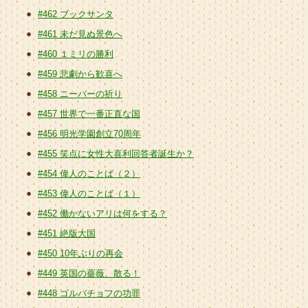
#462 ブックサンタ
#461 未だ見ぬ景色へ
#460 １ミリの勝利
#459 悲劇から歓喜へ
#458 ニーバーの祈り
#457 世界で一番正直な国
#456 明光学園創立70周年
#455 笑点に女性大喜利回答者誕生か？
#454 偉人のことば（２）
#453 偉人のことば（１）
#452 働かないアリは何をする？
#451 絶版大国
#450 10年ぶりの再会
#449 英国の薔薇、散る！
#448 ゴルバチョフの功罪