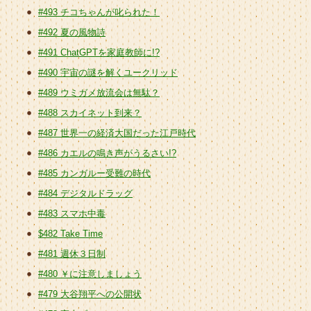
#493 チコちゃんが叱られた！
#492 夏の風物詩
#491 ChatGPTを家庭教師に!?
#490 宇宙の謎を解くユークリッド
#489 ウミガメ放流会は無駄？
#488 スカイネット到来？
#487 世界一の経済大国だった江戸時代
#486 カエルの鳴き声がうるさい!?
#485 カンガルー受難の時代
#484 デジタルドラッグ
#483 スマホ中毒
$482 Take Time
#481 週休３日制
#480 ￥に注意しましょう
#479 大谷翔平への公開状