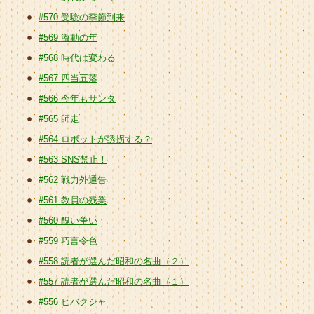
#570 受験の季節到来
#569 激動の年
#568 時代は変わる
#567 四当五落
#566 今年もサンタ
#565 師走
#564 ロボットが誘拐する？
#563 SNS禁止！
#562 戦力外通告
#561 教員の残業
#560 醜い争い
#559 巧言令色
#558 読者が選んだ昭和の名曲（２）
#557 読者が選んだ昭和の名曲（１）
#556 ヒバクシャ