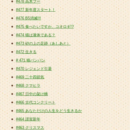
#478 高木ブー
#477 新年度スタート！
#476 B5消滅!!!
#475 食べたいですか、コオロギ!?
#474 猫は液体である？
#473 砂の上の足跡（あしあと）
#472 生きる
# 471 猫バンバン
#470 レジェンド引退
#469 二十四節気
#468 クマヒラ
#467 日中の架け橋
#466 古代コンクリート
#465 あなただけの人生をどう生きるか
#464 謹賀新年
#463 クリスマス