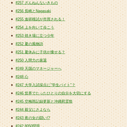
#257 ざんねんないきもの
#256 長崎とNagasaki
#255 進研模試が売買される！
#254 上を向いて歩こう
#253 焼き場に立つ少年
#252 夏の風物詩
#251 夏休みに子供が痩せる？
#250 人間力の衰退
#249 天国のマネージャーへ
#248 心
#247 大学入試採点に"学生バイト"？
#246 世界でたったひとりの自分を大切にする
#245 空梅雨記録更新と沖縄慰霊祭
#244 親父にさよなら
#243 夜の女の闘い!?
#242 8050問題