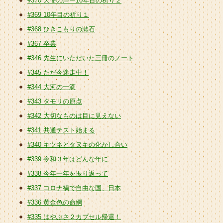
#370 天使の声ー10年目の祈り２
#369 10年目の祈り１
#368 ひきこもりの漱石
#367 卒業
#346 先生にいただいた三冊のノート
#345 ただ今迷走中！
#344 大河の一滴
#343 タモリの原点
#342 大切なものは目に見えない
#341 共通テスト始まる
#340 キツネとタヌキの化かし合い
#339 令和３年はどんな年に
#338 今年一年を振り返って
#337 コロナ禍で自由な国、日本
#336 黄金色の命綱
#335 はやぶさ２カプセル帰還！