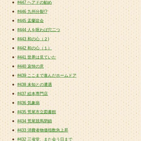
#447 ヘアドの勧め
#446 九州分裂!?
#445 盂蘭盆会
#444 人を呪わば穴二つ
#443 和の心（２)
#442 和の心（１）
#441 世界は見ていた
#440 哀悼の意
#439 ここまで進んだホームドア
#438 未知との遭遇
#437 絵本専門店
#436 気象病
#435 荒尾市立図書館
#434 荒尾競馬閉鎖
#433 消費者物価指数急上昇
#432 三省堂、また会う日まで