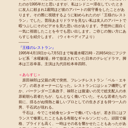
たのが1995年だと思いますが、私はシドニー滞在していたとき
に友人に頼まれ1週間ほど彼のアパートの留守番をしたことがあ
ります。その際に視聴するように勧められたのが「王様のレスト
ラン」でした。普段あまりドラマを見ない私は友人のアパートで
暇つぶしにそのビデオを見た思い出があります。予想外に面白く
一気に視聴したことを今でも思い出します。ご存じの無い方にあ
らすじを紹介します。（ウィキペディアより）
---------
『王様のレストラン』
1995年4月19日から7月5日まで毎週水曜21時 - 21時54分にフジテ
レビ系「水曜劇場」枠で放送されていた日本のテレビドラマ。脚
本は三谷幸喜。主演は九代目松本幸四郎。
＜あらすじ＞
原田禄郎は父親の死で突然、フレンチレストラン「ベル・エキ
ップ」の若きオーナーになった。レストランにはシェフ磯野しず
か、バーテンダー三条政子、禄郎とは腹違いの兄で総支配人の水
原範朝ら若者たちが、なんとなく働いていた。そんな若者たちの
前に、揺るがぬ情熱と厳しいプロとしての生きざまを持つ一人の
男、千石武が現れる。
千石は、今でこそ給食センターで働いているが、若き日にはフ
ランスで修業したこともある有能なギャルソンだった。頑固で厳
格、プライドも高く、一時はその名を響かせたこともあったがあ