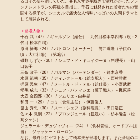
る日その姿を消していた。客も来ず赤字続きで潰れかかったフレ
ンチレストランの再建を目指し、千石に触発された若者たちの奮
闘する様子が、シニカルで痛快な人情味いっぱいの人間ドラマと
して展開される。
＜登場人物＞
千石 武〈47〉 / ギャルソン（給仕） - 九代目松本幸四郎（現：2
代目 松本白鴎）
原田 禄郎〈24〉 / パトロン（オーナー） - 筒井道隆（子供の
頃：大江壮陽）（第3話）
磯野 しずか〈30〉 / シェフ・ド・キュイジーヌ（料理長） - 山
口智子
三条 政子〈28〉 / バルマン（バーテンダー） - 鈴木京香
水原 範朝〈35〉 / ディレクトール（総支配人） - 西村雅彦
梶原 民生〈47〉 / メートル・ド・テル（給仕長） - 小野武彦
稲毛 成志〈33〉 / シェフ・パティシエ（菓子職人） - 梶原善
大庭 金四郎〈36〉 / ソムリエ - 白井晃
和田 一〈29〉 / コミ（食堂主任） - 伊藤俊人
畠山 秀忠〈30〉 / スー・シェフ（副料理長） - 田口浩正
佐々木 教綱〈22〉 / プロンジュール（皿洗い） - 杉本隆吾（松
髙タケシ）
ジュラール・デュヴィヴィエ〈24〉 /（食材管理、オードブル担
当） - ジャッケー・ローロン
なお、最終回にゲストとして橋幸夫が登場します。また番組のエ