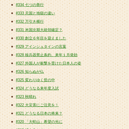
#334 七つの善行
#333 天国と地獄の違い
#332 万引き横行
#331 米国次期大統領確定？
#330 創立６年目を迎えました
#329 アインシュタインの言葉
#328 核兵器禁止条約、来年１月発効
#327 外国人が衝撃を受けた日本人の姿
#326 知らぬが仏
#325 変わりゆく世の中
#324 どうなる来年度入試
#323 秋晴れ
#322 大災害にご注意を！
#321 どうなる日本の将来？
#320 「大蛇山」希望の光に