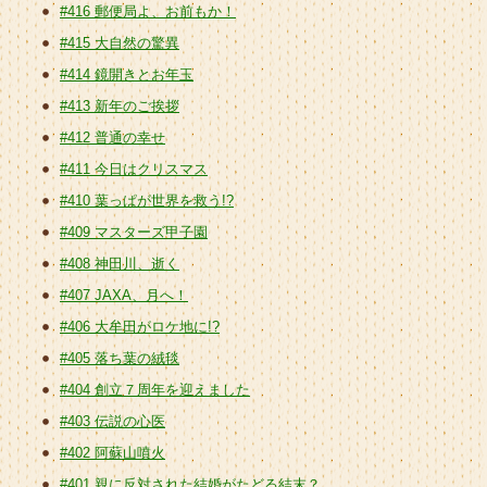
#416 郵便局よ、お前もか！
#415 大自然の驚異
#414 鏡開きとお年玉
#413 新年のご挨拶
#412 普通の幸せ
#411 今日はクリスマス
#410 葉っぱが世界を救う!?
#409 マスターズ甲子園
#408 神田川、逝く
#407 JAXA、月へ！
#406 大牟田がロケ地に!?
#405 落ち葉の絨毯
#404 創立７周年を迎えました
#403 伝説の心医
#402 阿蘇山噴火
#401 親に反対された結婚がたどる結末？