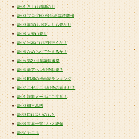
#601 八月は鎮魂の月
#600 ブログ600号記念臨時増刊
#599 事実は小説よりも奇なり
#598 大蛇山祭り
#597 日本には絶対行くな！
#596 なめられてたまるか！
#595 第27回参議院選挙
#594 新アヘン戦争勃発？
#593 昭和の漫画家ランキング
#592 エゼキエル戦争の始まり？
#591 詐欺メールにご注意！
#590 朝三暮四
#589 口は災いのもと
#588 世界一貧しい大統領
#587 カエル