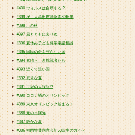
#400 ウィルスは自壊する!?
#399 祝！大牟田市動物園80周年
#398 ...の秋
#397 風とともに去りぬ
#396 夏休み子ども科学電話相談
#395 国民の命を守らない国
#394 素晴らしき挑戦者たち
#393 近くて遠い国
#392 異常な夏
#391 世紀の大誤訳!?
#390 コロナ禍のオリンピック
#389 東京オリンピック始まる！
#388 元の木阿弥
#387 静かな夏
#386 福岡雙葉同窓会新53回生の方々へ