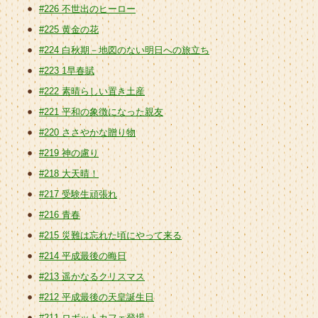
#226 不世出のヒーロー
#225 黄金の花
#224 白秋期－地図のない明日への旅立ち
#223 1早春賦
#222 素晴らしい置き土産
#221 平和の象徴になった親友
#220 ささやかな贈り物
#219 神の慮り
#218 大天晴！
#217 受験生頑張れ
#216 青春
#215 災難は忘れた頃にやって来る
#214 平成最後の晦日
#213 遥かなるクリスマス
#212 平成最後の天皇誕生日
#211 ロボットカフェ登場