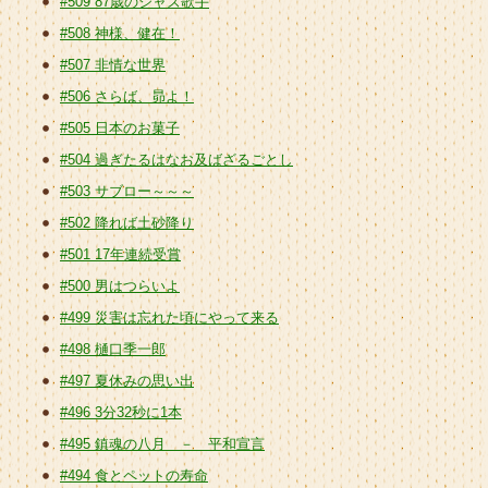
#509 87歳のジャズ歌手
#508 神様、健在！
#507 非情な世界
#506 さらば、昴よ！
#505 日本のお菓子
#504 過ぎたるはなお及ばざるごとし
#503 サブロー～～～
#502 降れば土砂降り
#501 17年連続受賞
#500 男はつらいよ
#499 災害は忘れた頃にやって来る
#498 樋口季一郎
#497 夏休みの思い出
#496 3分32秒に1本
#495 鎮魂の八月 － 平和宣言
#494 食とペットの寿命