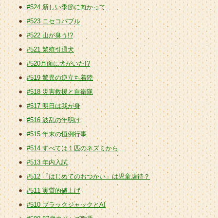
#524 新しい季節に向かって
#523 ニセコバブル
#522 山が臭う!?
#521 繁殖引退犬
#520月面に犬がいた!?
#519 驚異の逆立ち着陸
#518 災害救援と自衛隊
#517 明日は我が身
#516 波乱の年明け
#515 年末の恒例行事
#514 すべては１匹のネズミから
#513 年内入試
#512 「はじめてのおつかい」は児童虐待？
#511 実質的値上げ
#510 ブラックジャックとAI